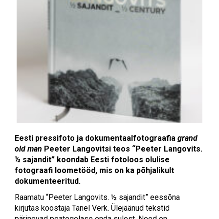
Eesti pressifoto ja dokumentaalfotograafia
grand
old man
Peeter Langovitsi teos “
Peeter Langovits.
½ sajandit” koondab
Eesti fotoloos olulise
fotograafi loometööd, mis on ka põhjalikult
dokumenteeritud.
Raamatu
“
Peeter Langovits. ½ sajandit” eessõna
kirjutas koostaja Tanel Verk. Ülejäänud tekstid
pärinevad peategelase enda sulest. Need on