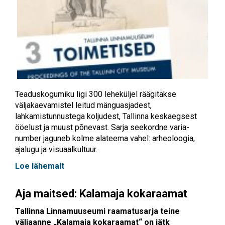
Teaduskogumiku ligi 300 leheküljel räägitakse
väljakaevamistel leitud mänguasjadest,
lahkamistunnustega koljudest, Tallinna keskaegsest
ööelust ja muust põnevast. Sarja seekordne varia-
number jaguneb kolme alateema vahel: arheoloogia,
ajalugu ja visuaalkultuur.
Loe lähemalt
Aja maitsed: Kalamaja kokaraamat
Tallinna Linnamuuseumi raamatusarja teine
väljaanne „Kalamaja kokaraamat“ on jätk