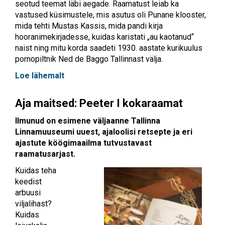
seotud teemat läbi aegade. Raamatust leiab ka
vastused küsimustele, mis asutus oli Punane klooster,
mida tehti Mustas Kassis, mida pandi kirja
hooranimekirjadesse, kuidas karistati „au kaotanud“
naist ning mitu korda saadeti 1930. aastate kurikuulus
pornopiltnik Ned de Baggo Tallinnast välja.
Loe lähemalt
Aja maitsed: Peeter I kokaraamat
Ilmunud on esimene väljaanne Tallinna
Linnamuuseumi uuest, ajaloolisi retsepte ja eri
ajastute köögimaailma tutvustavast
raamatusarjast.
Kuidas teha
keedist
arbuusi
viljalihast?
Kuidas