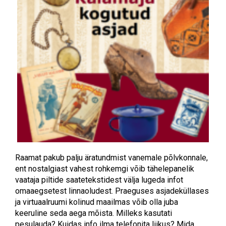
Raamat pakub palju äratundmist vanemale põlvkonnale,
ent nostalgiast vahest rohkemgi võib tähelepanelik
vaataja piltide saatetekstidest välja lugeda infot
omaaegsetest linnaoludest. Praeguses asjadeküllases
ja virtuaalruumi kolinud maailmas võib olla juba
keeruline seda aega mõista. Milleks kasutati
pesulauda? Kuidas info ilma telefonita liikus? Mida