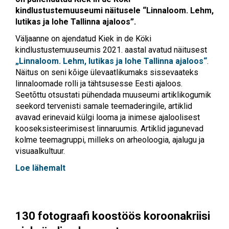
kindlustustemuuseumi näitusele “Linnaloom. Lehm,
lutikas ja lohe Tallinna ajaloos”.
Väljaanne on ajendatud Kiek in de Köki
kindlustustemuuseumis 2021. aastal avatud näitusest
„Linnaloom. Lehm, lutikas ja lohe Tallinna ajaloos“
.
Näitus on seni kõige ülevaatlikumaks sissevaateks
linnaloomade rolli ja tähtsusesse Eesti ajaloos.
Seetõttu otsustati pühendada muuseumi artiklikogumik
seekord tervenisti samale teemaderingile, artiklid
avavad erinevaid külgi looma ja inimese ajaloolisest
kooseksisteerimisest linnaruumis. Artiklid jagunevad
kolme teemagruppi, milleks on arheoloogia, ajalugu ja
visuaalkultuur.
Loe lähemalt
130 fotograafi koostöös
koroonakriisi