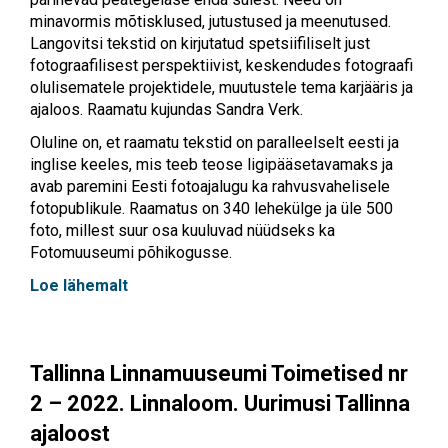
minavormis mõtisklused, jutustused ja meenutused.
Langovitsi tekstid on kirjutatud spetsiifiliselt just
fotograafilisest perspektiivist, keskendudes fotograafi
olulisematele projektidele, muutustele tema karjääris ja
ajaloos. Raamatu kujundas Sandra Verk.
Oluline on, et raamatu tekstid on paralleelselt eesti ja
inglise keeles, mis teeb teose ligipääsetavamaks ja
avab paremini Eesti fotoajalugu ka rahvusvahelisele
fotopublikule.
Raamatus on 340 lehekülge ja üle 500
foto, millest suur osa kuuluvad nüüdseks ka
Fotomuuseumi põhikogusse.
Loe lähemalt
Tallinna Linnamuuseumi Toimetised nr
2 – 2022. Linnaloom. Uurimusi Tallinna
ajaloost