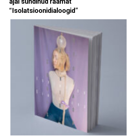
ajal
sündinud raamat
“Isolatsioonidialoogid”