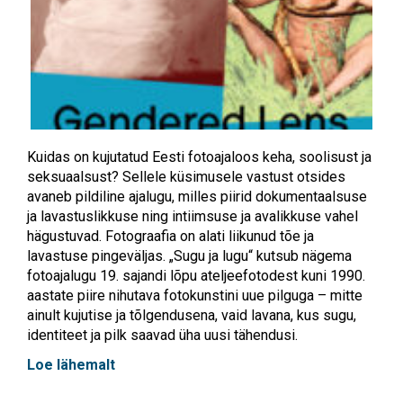
Kuidas on kujutatud Eesti fotoajaloos keha, soolisust ja
seksuaalsust? Sellele küsimusele vastust otsides
avaneb pildiline ajalugu, milles piirid dokumentaalsuse
ja lavastuslikkuse ning intiimsuse ja avalikkuse vahel
hägustuvad. Fotograafia on alati liikunud tõe ja
lavastuse pingeväljas. „Sugu ja lugu“ kutsub nägema
fotoajalugu 19. sajandi lõpu ateljeefotodest kuni 1990.
aastate piire nihutava fotokunstini uue pilguga – mitte
ainult kujutise ja tõlgendusena, vaid lavana, kus sugu,
identiteet ja pilk saavad üha uusi tähendusi.
Loe lähemalt