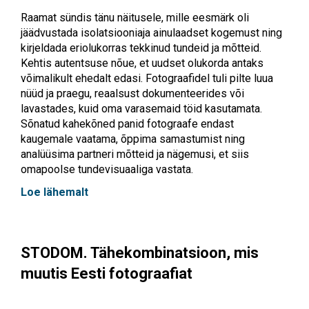
Raamat sündis tänu näitusele, mille eesmärk oli
jäädvustada isolatsiooniaja ainulaadset kogemust ning
kirjeldada eriolukorras tekkinud tundeid ja mõtteid.
Kehtis autentsuse nõue, et uudset olukorda antaks
võimalikult ehedalt edasi. Fotograafidel tuli pilte luua
nüüd ja praegu, reaalsust dokumenteerides või
lavastades, kuid oma varasemaid töid kasutamata.
Sõnatud kahekõned panid fotograafe endast
kaugemale vaatama, õppima samastumist ning
analüüsima partneri mõtteid ja nägemusi, et siis
omapoolse tundevisuaaliga vastata.
Loe lähemalt
STODOM. Tähekombinatsioon, mis
muutis Eesti fotograafiat