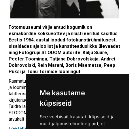
Fotomuuseumi välja antud kogumik on
esmakordne kokkuvõttev ja illustreeritud käsitlus
Eestis 1964. aastal loodud fotokunstirühmitusest,
sisaldades ajaloolist ja kunstiteaduslikku ülevaadet
ning Fotogrupi STODOM autorite: Kalju Suure,
Peeter Toominga, Tatjana Dobrovolskaja, Andrei
Dobrovolski, Rein Marani, Boris Mäemetsa, Peep
Puksi ja Tõnu Tormise loomingut.
Raamatus saab lähema ülevaate rühmituse tegevusest
ja loomingust: siin näeb seniavaldamata töid ja tõelisi
Me kasutame
tähtteoseid. Fotokogu vanemkoguhoidja Tanel Verk on
kirjutanud STODOMi faktoloogia, kunstiteadlane Elnara
küpsiseid
Taidre lahkab Nõukogude perioodi kunstimaailma
STODOMi vaatepunktist. Kakskeelne raamat sisaldab
See veebisait kasutab küpsiseid ja
arvukalt lisamaterjale, seletusi ja fotosid.
muid jälgimistehnoloogiaid, et
Loe lähemalt