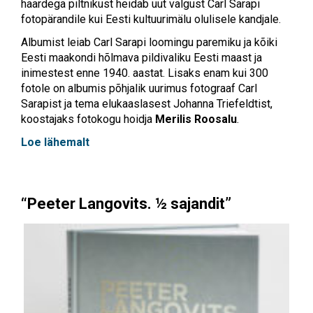
haardega piltnikust heidab uut valgust Carl Sarapi
fotopärandile kui Eesti kultuurimälu olulisele kandjale.
Albumist leiab Carl Sarapi loomingu paremiku ja kõiki
Eesti maakondi hõlmava pildivaliku Eesti maast ja
inimestest enne 1940. aastat. Lisaks enam kui 300
fotole on albumis põhjalik uurimus fotograaf Carl
Sarapist ja tema elukaaslasest Johanna Triefeldtist,
koostajaks fotokogu hoidja
Merilis Roosalu
.
Loe lähemalt
“
Peeter Langovits. ½ sajandit”