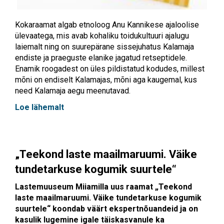
Kokaraamat algab etnoloog Anu Kannikese ajaloolise
ülevaatega, mis avab kohaliku toidukultuuri ajalugu
laiemalt ning on suurepärane sissejuhatus Kalamaja
endiste ja praeguste elanike jagatud retseptidele.
Enamik roogadest on üles pildistatud kodudes, millest
mõni on endiselt Kalamajas, mõni aga kaugemal, kus
need Kalamaja aegu meenutavad.
Loe lähemalt
„Teekond laste maailmaruumi. Väike
tundetarkuse kogumik suurtele“
Lastemuuseum Miiamilla uus raamat „Teekond
laste maailmaruumi. Väike tundetarkuse kogumik
suurtele“ koondab väärt ekspertnõuandeid ja on
kasulik lugemine igale täiskasvanule ka