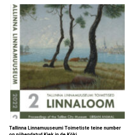
Tallinna Linnamuuseumi Toimetiste teine number
on pühendatud Kiek in de Köki