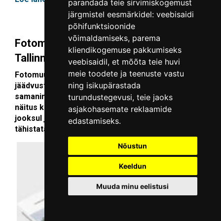
parandada teie sirvimiskogemust
järgmistel eesmärkidel:
veebisaidi
põhifunktsioonide
võimaldamiseks
,
parema
Fotomuuseumi kogumik “Päev
kliendikogemuse pakkumiseks
Tallinnas 2020”
veebisaidil
,
et mõõta teie huvi
meie toodete ja teenuste vastu
Fotomuuseumi kogumik “Päev Tallinnas 2020”
ning isikupärastada
jäädvustab muuseumis 2020. aastal toimunud
samanimelise näituse materjalid.
Nii raamat kui
turundustegevusi
,
teie jaoks
näitus kajastavad 11 fotograafi ühe ööpäeva
asjakohasemate reklaamide
jooksul jäädvustatud fotosid 15. maist, mil
edastamiseks
.
tähistatakse Tallinna päeva.
Nõustun
Keeldun
Muuda minu eelistusi