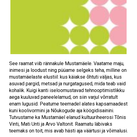
See raamat viib rännakule Mustamäele. Vaatame maju,
inimesi ja loodust ning püüame selgeks teha, milline on
mustamäelaste elustiil: kus käiakse õhtuti väljas, kus
asuvad pargid, metsad ja nurgatagused, mida teab vaid
kohalik. Kuigi kanti iseloomustavad tehnooptimistlikku
aega kuuluvad paneelelamud, on siin varjul võrratult
enam lugusid. Peatume teemadel alates kapsamaadest
kuni koolivormini ja Nõukogude aja köögidisainini.
Tutvustame ka Mustamäel elanud kultuuriheerosi Tõnis
Vinti, Mati Unti ja Arvo Valtonit. Raamatu läbivaks
teemaks on toit, mis avab hästi aja väärtusi ja võimalusi.