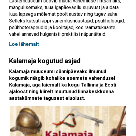
Lastemuuseum soovib muuta vanemluse lihtsamaks,
mängulisemaks, tuua igapäevaellu sujuvust ja aidata
luua lapsega mõlemat poolt austav ning tugev suhe.
Selleks kutsuti appi vanemlusnõustajad, psühholoogid,
psühhoterapeudid ja koolitajad, kes raamatukaante
vahel annavad hulganisti praktilisi näpunäiteid.
Loe lähemalt
Kalamaja kogutud asjad
Kalamaja muuseumi sünnipäevaks ilmunud
kogumik räägib kohalike esemete vahendusel
Kalamaja, aga laiemalt ka kogu Tallinna ja Eesti
ajaloost ning kiirelt muutunud linnakeskkonna
aastakümnete tagusest eluolust.