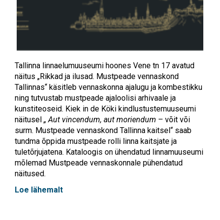
Tallinna linnaelumuuseumi hoones Vene tn 17 avatud
näitus „Rikkad ja ilusad. Mustpeade vennaskond
Tallinnas“ käsitleb vennaskonna ajalugu ja kombestikku
ning tutvustab mustpeade ajaloolisi arhivaale ja
kunstiteoseid. Kiek in de Köki kindlustustemuuseumi
näitusel
„ Aut vincendum, aut moriendum
– võit või
surm. Mustpeade vennaskond Tallinna kaitsel“ saab
tundma õppida mustpeade rolli linna kaitsjate ja
tuletõrjujatena. Kataloogis on ühendatud linnamuuseumi
mõlemad Mustpeade vennaskonnale pühendatud
näitused.
Loe lähemalt