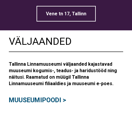
Vene tn 17, Tallinn
VÄLJAANDED
Tallinna Linnamuuseumi väljaanded kajastavad
muuseumi kogumis-, teadus- ja haridustööd ning
näitusi. Raamatud on müügil Tallinna
Linnamuuseumi filiaaldies ja muuseumi e-poes.
MUUSEUMIPOODI >