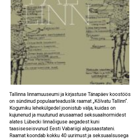
Tallinna linnamuuseumi ja kirjastuse Tänapäev koostöös
on sündinud populaarteaduslik raamat „Kõlvatu Tallinn“.
Kogumiku lehekülgedel joonistub välja, kuidas on
kujunenud ja muutunud arusaamad seksuaalnormidest
alates Lübecki linnaõiguse aegadest kuni
taasiseseisvunud Eesti Vabariigi algusaastateni.
Raamat koondab kokku 40 uurimust ja seksuaalsusega