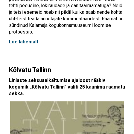
tehti pesusine, lokiraudade ja sanitaarraamatuga? Neid
ja teisi esemeid näeb nii pildil kui ka saab nende kohta
üht-teist teada annetajate kommentaaridest. Raamat on
sündinud Kalamaja kogukonnamuuseumi loomise
protsessis.
Loe lähemalt
Kõlvatu Tallinn
Linlaste seksuaalkäitumise ajaloost rääkiv
kogumik „Kõlvatu Tallinn“ valiti 25 kaunima raamatu
sekka.