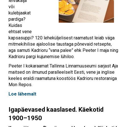
leivakalja
või
kulebjaakat
pardiga?
Kuidas
ehtsat vene
kapsasuppi? 120 leheküljelisest raamatust leiab väga
mitmekihilise ajaloolise taustaga põnevaid retsepte,
aga samuti Kadrioru “vana palee” ehk Peeter I maja ning
Kadrioru pargi kujunemise lühiloo.
Peeter I kokaraamat Tallinna Linnamuuseumi sarjast Aja
maitsed on ilmunud paralleelselt Eesti, vene ja inglise
keeles eraldi raamatuna koostöös Kadrioru restoraniga
Mon Repos.
Loe lähemalt
Igapäevased kaaslased. Käekotid
1900–1950