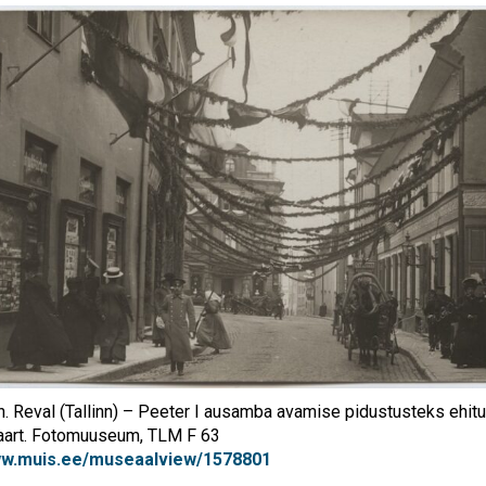
in. Reval (Tallinn) – Peeter I ausamba avamise pidustusteks ehitu
aart. Fotomuuseum, TLM F 63
ww.muis.ee/museaalview/1578801