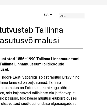
Use
the
Est
up
and
tutvustab Tallinna
down
arrows
kasutusvõimalusi
to
select
a
result.
dmusfotod 1856–1990 Tallinna Linnamuuseumi
Press
 Tallinna Linnamuuseumi pildikogude
enter
usel.
to
go
 noore Eesti Vabariigi, sõjast räsitud ENSV ning
to
nna tänavad on palju näinud. Tallinna
the
es raamatus on Fotomuuseumi kogu põhjal
selected
t, mis kajastavad tallinlaste elu ja tänavapilti
search
d paljusid, tõid kaasa muutusi elukorralduses
result.
iab ülesvõtteid raudteeühenduse algusaegadest