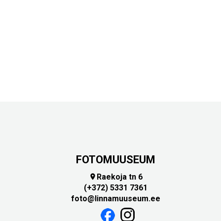
FOTOMUUSEUM
Raekoja tn 6

(+372) 5331 7361
foto@linnamuuseum.ee