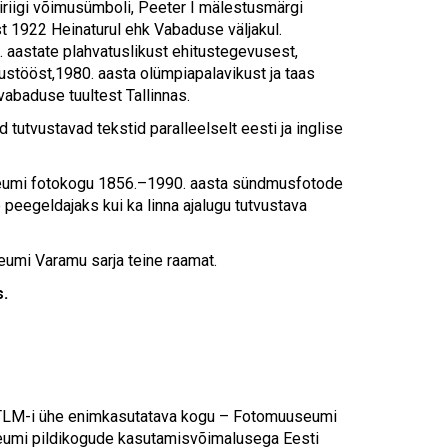
Touch
ririigi võimusümboli, Peeter I mälestusmärgi
device
 1922 Heinaturul ehk Vabaduse väljakul.
users
. aastate plahvatuslikust ehitustegevusest,
can
tustööst,1980. aasta olümpiapalavikust ja taas
use
 vabaduse tuultest Tallinnas.
touch
utvustavad tekstid paralleelselt eesti ja inglise
and
swipe
gestures.
seumi fotokogu 1856.–1990. aasta sündmusfotode
e peegeldajaks kui ka linna ajalugu tutvustava
umi Varamu sarja teine raamat.
.
LM-i ühe enimkasutatava kogu – Fotomuuseumi
useumi pildikogude kasutamisvõimalusega Eesti