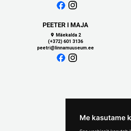
PEETER I MAJA
Mäekalda 2

(+372) 601 3136
peetri@linnamuuseum.ee
Me kasutame k