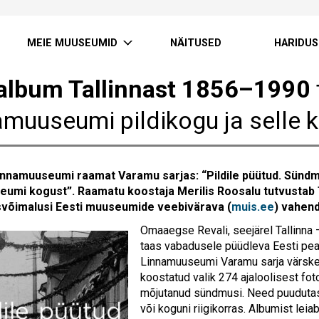
MEIE MUUSEUMID
NÄITUSED
HARIDUS
album Tallinnast 1856–1990
amuuseumi pildikogu ja selle 
Linnamuuseumi raamat Varamu sarjas: “Pildile püütud. Sün
eumi kogust”.
Raamatu koostaja Merilis Roosalu tutvustab
võimalusi Eesti muuseumide veebivärava (
muis.ee
) vahend
Omaaegse Revali, seejärel Tallinna –
taas vabadusele püüdleva Eesti peali
Linnamuuseumi Varamu sarja värsk
koostatud valik 274 ajaloolisest fotos
mõjutanud sündmusi. Need puudutasi
või koguni riigikorras. Albumist le