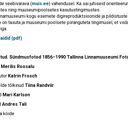
e veebivärava (
muis.ee
) vahendusel.
Ka sai juhiseid orienteerum
stes ning muuseumipoolsetes kasutustingimustes.
innamuuseumi kogu esemete digireproduktsioonide ja pildistuste 
 on tasuta ja muuseumi poolsete piiranguteta tingimusel, et viid
iga.
laidid (pdf)
üütud. Sündmusfotod 1856–1990 Tallinna Linnamuuseumi F
d
Merilis Roosalu
utor
Katrin Frosch
elde tõlkinud
Tiina Randviir
ud
Mari Karlson
d
Andres Tali
va köide