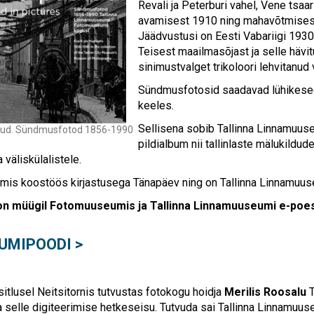
Revali ja Peterburi vahel, Vene tsaa
avamisest 1910 ning mahavõtmisest
Jäädvustusi on Eesti Vabariigi 1930
Teisest maailmasõjast ja selle hävi
sinimustvalget trikoloori lehvitanud
Sündmusfotosid saadavad lühikesed t
keeles.
Sellisena sobib Tallinna Linnamuu
ütud. Sündmusfotod 1856-1990
pildialbum nii tallinlaste mälukildud
 väliskülalistele.
mis koostöös kirjastusega Tänapäev ning on Tallinna Linnamuuse
n müügil Fotomuuseumis ja Tallinna Linnamuuseumi e-poes
UMIPOODI >
itlusel Neitsitornis
tutvustas fotokogu hoidja
Merilis Roosalu
T
ja selle digiteerimise hetkeseisu. Tutvuda sai Tallinna Linnamu