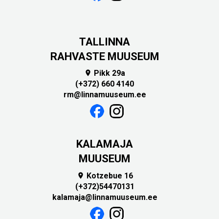
TALLINNA
RAHVASTE MUUSEUM
Pikk 29a

(+372) 660 4140
rm@linnamuuseum.ee
KALAMAJA
MUUSEUM
Kotzebue 16

(+372)54470131
kalamaja@linnamuuseum.ee