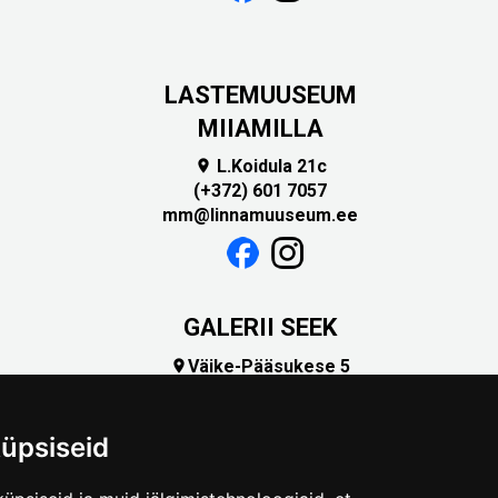
LASTEMUUSEUM
MIIAMILLA
L.Koidula 21c

(+372) 601 7057
mm@linnamuuseum.ee
GALERII SEEK
Väike-Pääsukese 5

(+372) 5309 7535
foto@linnamuuseum.ee
üpsiseid