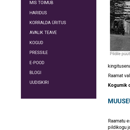
MIS TOIMUB
HARIDUS
KORRALDA ÜRITUS
AVALIK TEAVE
KOGUD
PRESSILE
Pildile pü
E-POOD
kingitusena
BLOGI
Raamat val
UUDISKIRI
Kogumik o
MUUSE
Raamatu es
pildikogu 