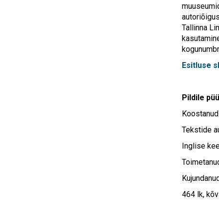
muuseumid
autoriõigu
Tallinna L
kasutamine
kogunumbr
Esitluse s
Pildile p
Koostanu
Tekstide a
Inglise ke
Toimetan
Kujundanu
464 lk, kõ