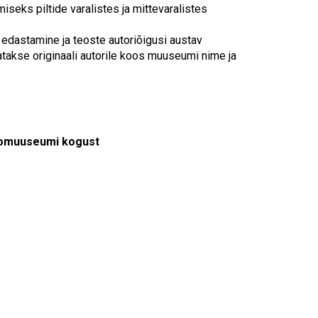
iseks piltide varalistes ja mittevaralistes
edastamine ja teoste autoriõigusi austav
atakse originaali autorile koos muuseumi nime ja
otomuuseumi kogust