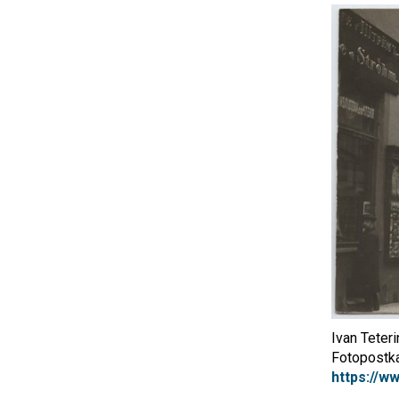
Ivan Teter
Fotopostk
https://w