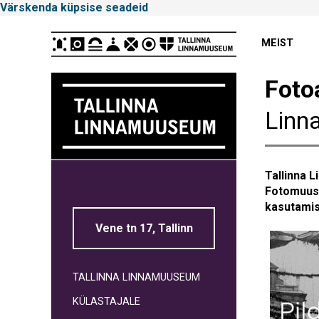
Värskenda küpsise seadeid
Peamenüü
MEIST
Foto
Linn
Tallinna
Tallinna 
Linnamuuseum
Fotomuus
kasutamis
Vene tn 17, Tallinn
TALLINNA LINNAMUUSEUM
KÜLASTAJALE