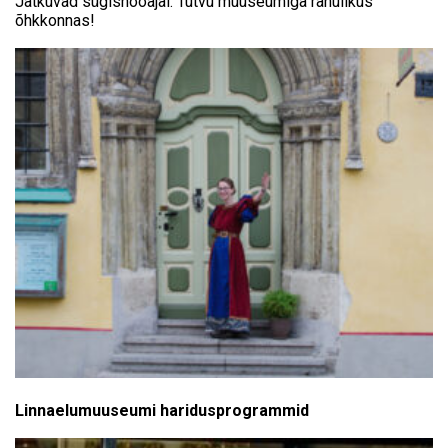
Jätkuvad sügishooajal. Tutvu muuseumiga rahulikus
õhkkonnas!
Linnaelumuuseumi haridusprogrammid