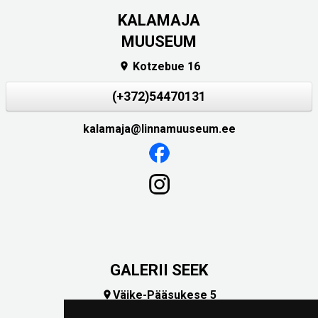
KALAMAJA
MUUSEUM
Kotzebue 16

(+372)54470131
kalamaja@linnamuuseum.ee
GALERII SEEK
Väike-Pääsukese 5

(+372) 5309 7535