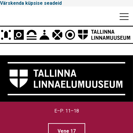
Värskenda küpsise seadeid
Mobiili
Men
Peamenüü
Tallinna
E–P: 11–18
Linnamuuseum
Vene 17