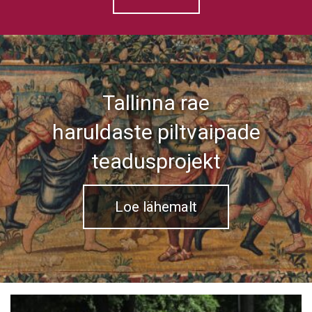
Tallinna rae
haruldaste piltvaipade
teadusprojekt
Loe lähemalt