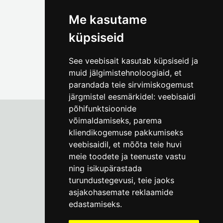
foto@linnamuuseum.ee
Me kasutame
küpsiseid
See veebisait kasutab küpsiseid ja
muid jälgimistehnoloogiaid, et
parandada teie sirvimiskogemust
järgmistel eesmärkidel:
veebisaidi
põhifunktsioonide
võimaldamiseks
,
parema
kliendikogemuse pakkumiseks
Tallinna Linnamuuseum
veebisaidil
,
et mõõta teie huvi
Vene 17
meie toodete ja teenuste vastu
ning isikupärastada
E-R kell 9-17
(+372) 610 4178
turundustegevusi
,
teie jaoks
asjakohasemate reklaamide
info@linnamuuseum.ee
edastamiseks
.
Küpsisepoliitika