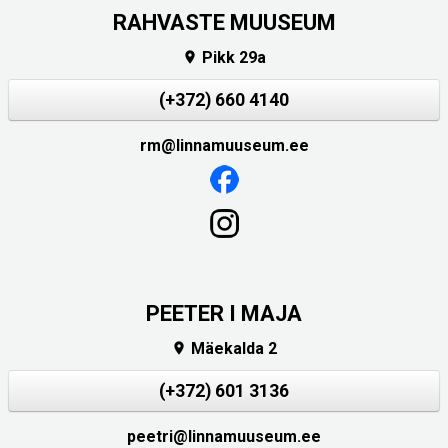
RAHVASTE MUUSEUM
Pikk 29a

(+372) 660 4140
rm@linnamuuseum.ee
PEETER I MAJA
Mäekalda 2

(+372) 601 3136
peetri@linnamuuseum.ee