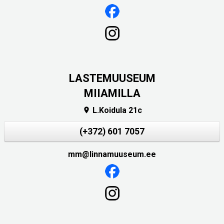
LASTEMUUSEUM
MIIAMILLA
L.Koidula 21c

(+372) 601 7057
mm@linnamuuseum.ee