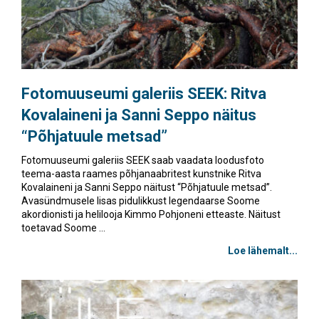
Fotomuuseumi galeriis SEEK: Ritva
Kovalaineni ja Sanni Seppo näitus
“Põhjatuule metsad”
Fotomuuseumi galeriis SEEK saab vaadata loodusfoto
teema-aasta raames põhjanaabritest kunstnike Ritva
Kovalaineni ja Sanni Seppo näitust “Põhjatuule metsad”.
Avasündmusele lisas pidulikkust legendaarse Soome
akordionisti ja helilooja Kimmo Pohjoneni etteaste. Näitust
toetavad Soome ...
Loe lähemalt...