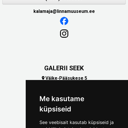
kalamaja@linnamuuseum.ee
GALERII SEEK
Väike-Pääsukese 5

(+372) 5309 7535
foto@linnamuuseum.ee
Me kasutame
küpsiseid
See veebisait kasutab küpsiseid ja