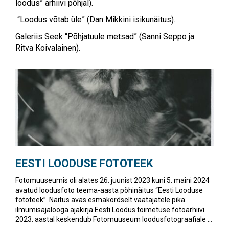
loodus” arhiivi põhjal).
“
Loodus võtab üle” (Dan Mikkini isikunäitus).
Galeriis Seek
“Põhjatuule metsad” (Sanni Seppo ja
Ritva Koivalainen).
EESTI LOODUSE FOTOTEEK
Fotomuuseumis oli alates 26. juunist 2023 kuni 5. maini 2024
avatud loodusfoto teema-aasta põhinäitus “Eesti Looduse
fototeek”. Näitus avas esmakordselt vaatajatele pika
ilmumisajalooga ajakirja Eesti Loodus toimetuse fotoarhiivi.
2023. aastal keskendub Fotomuuseum loodusfotograafiale ...