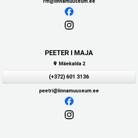
rm@linnamuuseum.ee
PEETER I MAJA
Mäekalda 2

(+372) 601 3136
peetri@linnamuuseum.ee