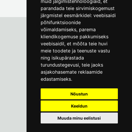
muid jälgimistehnoloogiaid, et
parandada teie sirvimiskogemust
järgmistel eesmärkidel:
veebisaidi
põhifunktsioonide
võimaldamiseks
,
parema
kliendikogemuse pakkumiseks
Tallinna Linnamuuseum
veebisaidil
,
et mõõta teie huvi
Vene 17
meie toodete ja teenuste vastu
ning isikupärastada
E-R kell 9-17
(+372) 610 4178
turundustegevusi
,
teie jaoks
asjakohasemate reklaamide
info@linnamuuseum.ee
edastamiseks
.
Küpsisepoliitika
Nõustun
Keeldun
Muuda minu eelistusi