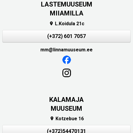
LASTEMUUSEUM
MIIAMILLA
L.Koidula 21c

(+372) 601 7057
mm@linnamuuseum.ee
KALAMAJA
MUUSEUM
Kotzebue 16

(+372)54470131