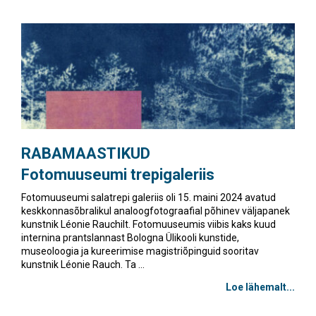
RABAMAASTIKUD
Fotomuuseumi trepigaleriis
Fotomuuseumi salatrepi galeriis oli 15. maini 2024 avatud
keskkonnasõbralikul analoogfotograafial põhinev väljapanek
kunstnik Léonie Rauchilt. Fotomuuseumis viibis kaks kuud
internina prantslannast Bologna Ülikooli kunstide,
museoloogia ja kureerimise magistriõpinguid sooritav
kunstnik Léonie Rauch. Ta ...
Loe lähemalt...