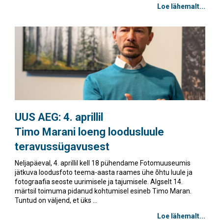
Loe lähemalt...
UUS AEG: 4. aprillil
Timo Marani loeng loodusluule
teravussügavusest
Neljapäeval, 4. aprillil kell 18 pühendame Fotomuuseumis
jätkuva loodusfoto teema-aasta raames ühe õhtu luule ja
fotograafia seoste uurimisele ja tajumisele. Algselt 14.
märtsil toimuma pidanud kohtumisel esineb Timo Maran.
Tuntud on väljend, et üks ...
Loe lähemalt...