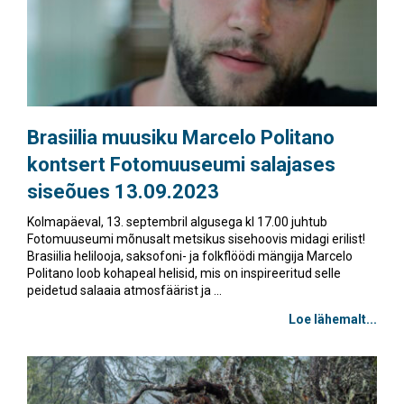
Brasiilia muusiku
Marcelo Politano
kontsert
Fotomuuseumi salajases
siseõues 13.09.2023
Kolmapäeval, 13. septembril algusega kl 17.00 juhtub
Fotomuuseumi mõnusalt metsikus sisehoovis midagi erilist!
Brasiilia helilooja, saksofoni- ja folkflöödi mängija Marcelo
Politano loob kohapeal helisid, mis on inspireeritud selle
peidetud salaaia atmosfäärist ja ...
Loe lähemalt...