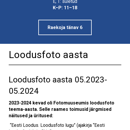
E, T: suletud
Linnamuuseum
K–P: 11–18
Raekoja tänav 6
Loodusfoto aasta
Loodusfoto aasta 05.2023-
05.2024
2023-2024 kevad oli Fotomuuseumis loodusfoto
teema-aasta. Selle raames toimusid järgmised
näitused ja üritused:
“Eesti Loodus. Loodusfoto lugu” (
ajakirja “Eesti