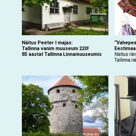
Näitus Peeter I majas:
“Vahepeal
Tallinna vanim muuseum 220!
Eestimaal
85 aastat Tallinna Linnamuuseumis
Näitus rä
Tallinna 