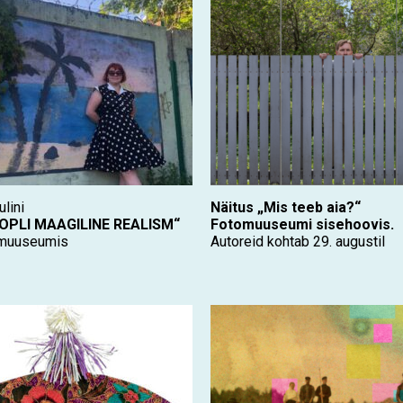
ulini
Näitus „Mis teeb aia?“
KOPLI MAAGILINE REALISM“
Fotomuuseumi sisehoovis.
 muuseumis
Autoreid kohtab 29. augustil