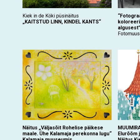
Kiek in de Köki püsinäitus
“Fotogra
„KAITSTUD LINN, KINDEL KANTS“
koloreeri
algusest
Fotomuuse
Näitus „Väljasõit Rohelise päikese
MUUMIRA
maale. Ühe Kalamaja perekonna lugu“
Elurõõm j
Kalamaja muuseumis
Näitus Ki