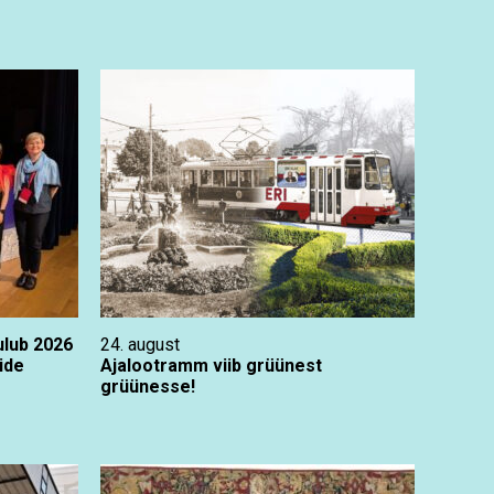
ulub 2026
24. august
ide
Ajalootramm viib grüünest
grüünesse!