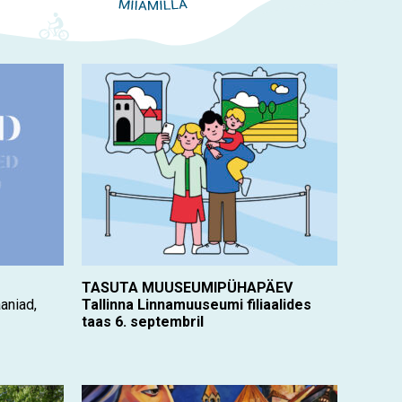
Touch
device
users
can
use
touch
and
swipe
gestures.
TASUTA MUUSEUMIPÜHAPÄEV
aniad,
Tallinna Linnamuuseumi filiaalides
taas 6. septembril