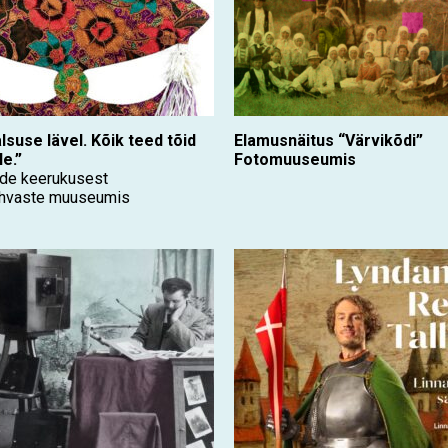
suse lävel. Kõik teed tõid
Elamusnäitus “Värvikõdi”
e.”
Fotomuuseumis
nde keerukusest
rahvaste muuseumis