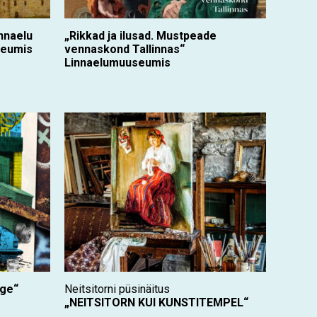
innaelu
„Rikkad ja ilusad. Mustpeade
seumis
vennaskond Tallinnas“
Linnaelumuuseumis
age“
Neitsitorni püsinäitus
„NEITSITORN KUI KUNSTITEMPEL“