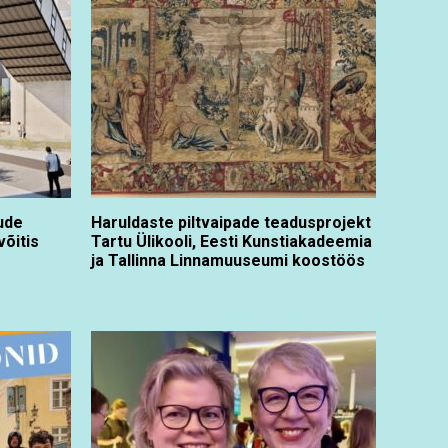
ude
Haruldaste piltvaipade teadusprojekt
võitis
Tartu Ülikooli, Eesti Kunstiakadeemia
ja Tallinna Linnamuuseumi koostöös