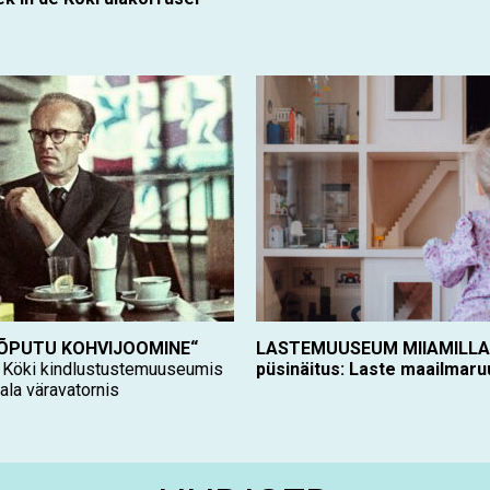
„LÕPUTU KOHVIJOOMINE“
LASTEMUUSEUM MIIAMILLA
e Köki kindlustustemuuseumis
püsinäitus: Laste maailmar
ala väravatornis