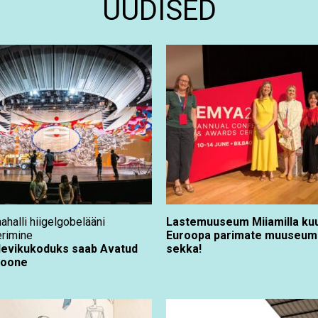
UUDISED
ahalli hiigelgobelääni
Lastemuuseum Miiamilla ku
rimine
Euroopa parimate muuseum
levikukoduks saab Avatud
sekka!
hoone