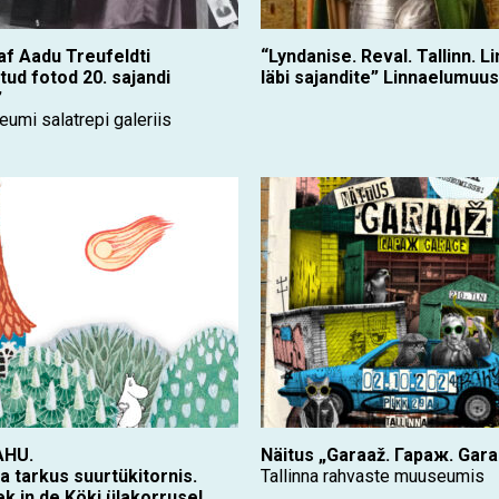
af Aadu Treufeldti
“Lyndanise. Reval. Tallinn. L
tud fotod 20. sajandi
läbi sajandite” Linnaelumuu
”
umi salatrepi galeriis
HU.
Näitus „Garaaž. Гараж. Gar
a tarkus suurtükitornis.
Tallinna rahvaste muuseumis
ek in de Köki ülakorrusel