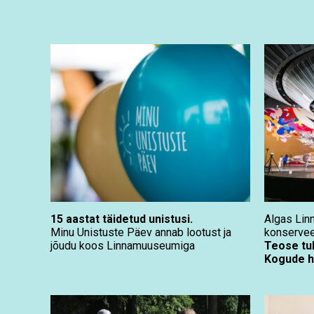
15 aastat täidetud unistusi.
Algas Linn
Minu Unistuste Päev annab lootust ja
konservee
jõudu koos Linnamuuseumiga
Teose tu
Kogude 