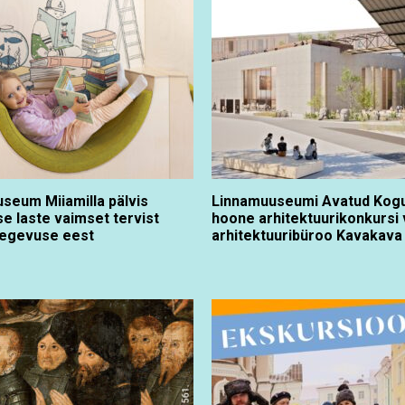
seum Miiamilla pälvis
Linnamuuseumi Avatud Kog
e laste vaimset tervist
hoone arhitektuurikonkursi 
tegevuse eest
arhitektuuribüroo Kavakava