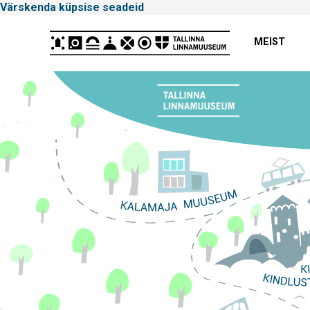
Värskenda küpsise seadeid
Peamenüü
MEIST
Tallinna
Linnamuuseum