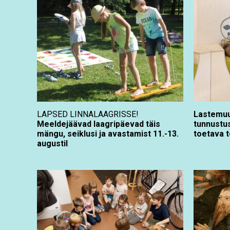
LAPSED LINNALAAGRISSE!
Lastemuu
Meeldejäävad laagripäevad täis
tunnustus
mängu, seiklusi ja avastamist 11.-13.
toetava 
augustil