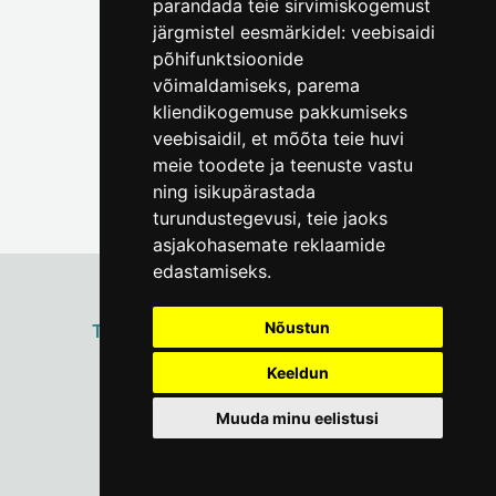
parandada teie sirvimiskogemust
(+372) 5309 7535
järgmistel eesmärkidel:
veebisaidi
foto@linnamuuseum.ee
põhifunktsioonide
võimaldamiseks
,
parema
kliendikogemuse pakkumiseks
veebisaidil
,
et mõõta teie huvi
meie toodete ja teenuste vastu
ning isikupärastada
turundustegevusi
,
teie jaoks
asjakohasemate reklaamide
edastamiseks
.
Nõustun
ТАЛЛИННСКИЙ
ГОРОДСКОЙ МУЗЕЙ
Vene 17
Keeldun
Пн–Пт 9–17:
(+372) 610 4178
Muuda minu eelistusi
info@linnamuuseum.ee