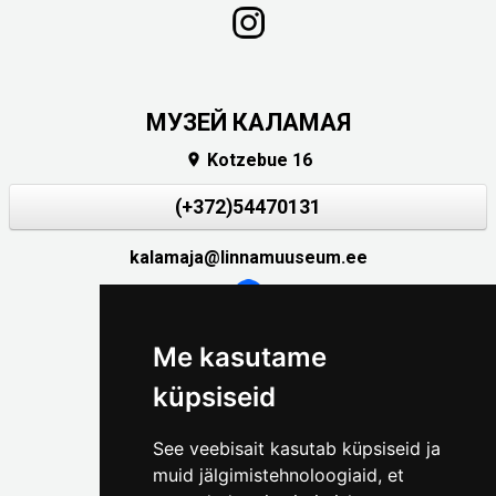
МУЗЕЙ КАЛАМАЯ
Kotzebue 16

(+372)54470131
kalamaja@linnamuuseum.ee
Me kasutame
küpsiseid
Галерея SEEK
See veebisait kasutab küpsiseid ja
muid jälgimistehnoloogiaid, et
Väike-Pääsukese 5
