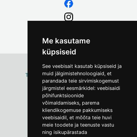
Me kasutame
küpsiseid
See veebisait kasutab küpsiseid ja
muid jälgimistehnoloogiaid, et
ТАЛЛИННСКИЙ
ГОРОДСКОЙ МУЗЕЙ
parandada teie sirvimiskogemust
Vene 17
järgmistel eesmärkidel:
veebisaidi
põhifunktsioonide
Пн–Пт 9–17:
(+372) 610 4178
võimaldamiseks
,
parema
kliendikogemuse pakkumiseks
info@linnamuuseum.ee
veebisaidil
,
et mõõta teie huvi
meie toodete ja teenuste vastu
ning isikupärastada