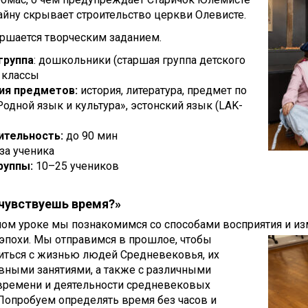
айну скрывает строительство церкви Олевисте.
ршается творческим заданием.
группа
: дошкольники (старшая группа детского
3 классы
ия предметов:
история, литература, предмет по
одной язык и культура», эстонский язык (LAK-
тельность:
до 90 мин
 за ученика
руппы:
10–25 учеников
 чувствуешь время?»
ом уроке мы познакомимся со способами восприятия и из
эпохи. Мы отправимся в прошлое, чтобы
иться с жизнью людей Средневековья, их
вными занятиями, а также с различными
времени и деятельности средневековых
Попробуем определять время без часов и