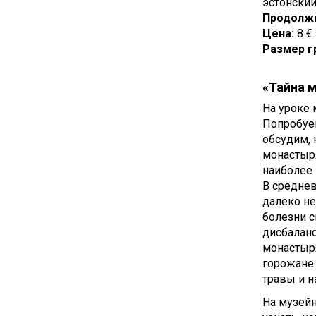
эстонский
Продолжи
Цена:
8 €
Размер г
«Тайна 
На уроке 
Попробуем
обсудим, 
монастыря
наиболее
В средне
далеко не
болезни с
дисбаланс
монастыря
горожане
травы и н
На музей