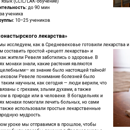
 язык (CLIL/LAK-обучение)
тельность:
до 90 мин
 за ученика
руппы:
10–25 учеников
монастырского лекарства»
мы исследуем, как в Средневековье готовили лекарства и
 составить простой «рецепт лекарства» и
как жители Ревеля заботились о здоровье. В
х монахи знали, какие растения являются
 целебными— их знание было настоящей тайной!
вековом Ревеле понимание болезней было
 таким научным, как сегодня — люди верили, что
вязаны с грехами, злыми духами, а также
ом в природе или в человеке. В богадельнях и
х монахи помогали лечить больных, но сами
 также использовали простые лекарственные
ародную мудрость.
ном уроке мы отправимся в прошлое, чтобы