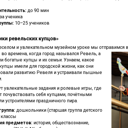
тельность:
до 90 мин
 за ученика
руппы:
10–25 учеников
ики ревельских купцов»
веселом и увлекательном музейном уроке мы отправимся 
 во времена, когда город назывался Ревель, а
и богатые купцы и их семьи. Узнаем, какое
купцы имели для городской жизни, как они
вовали развитию Ревеля и устраивали пышные
.
т увлекательные задания и ролевые игры, где
т почувствовать себя купцами, почётными
ли устроителями праздничного пира.
группа:
дошкольники (старшая группа детского
6 классы
ия предметов:
история, обществознание,