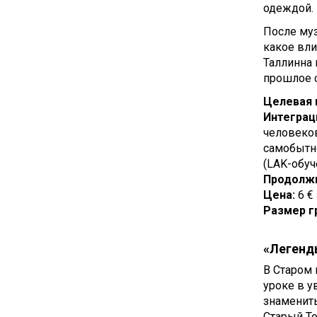
одеждой.
После муз
какое вли
Таллинна 
прошлое 
Целевая 
Интеграц
человеков
самобытно
(LAK-обуч
Продолж
Цена:
6 €
Размер г
«Легенд
В Старом 
уроке в 
знамениты
Старый Т