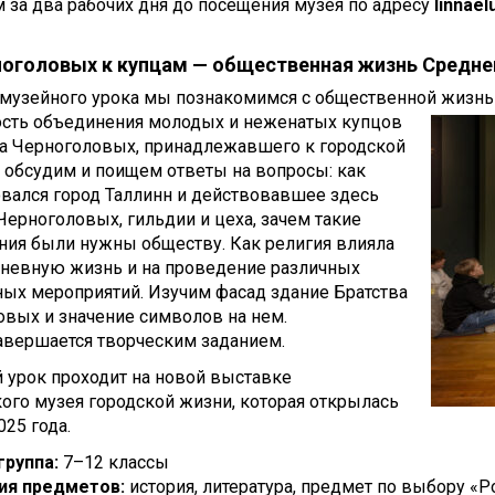
 за два рабочих дня до посещения музея по адресу
linnae
ноголовых к купцам — общественная жизнь Средне
 музейного урока мы познакомимся с общественной жизнь
ость объединения молодых и неженатых купцов
ва Черноголовых, принадлежавшего к городской
 обсудим и поищем ответы на вопросы: как
вался город Таллинн и действовавшее здесь
Черноголовых, гильдии и цеха, зачем такие
ния были нужны обществу. Как религия влияла
дневную жизнь и на проведение различных
ых мероприятий. Изучим фасад здание Братства
вых и значение символов на нем.
авершается творческим заданием.
 урок проходит на новой выставке
ого музея городской жизни, которая открылась
025 года.
группа:
7–12 классы
ия предметов:
история, литература, предмет по выбору «Р