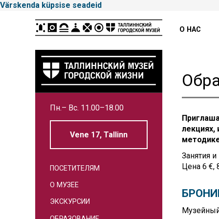
Värskenda küpsise seadeid
Peamenüü
О НАС
Обра
Tallinna
Пн.– Вс. 11.00–18.00
Linnamuuseum
Приглаша
лекциях,
Vene 17, Tallinn
методике
Занятия и
Цена 6 €,
ПОСЕТИТЕЛЯМ
Külgpaani
О МУЗЕЕ
БРОНИ
navigatsioon
ЭКСКУРСИИ
Музейный 
ОБРАЗОВАНИЕ