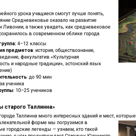
ейного урока учащиеся смогут лучше понять,
яние Средневековье оказало на развитие
и Ливонии, а также увидеть, как средневековое
сохранилось в современном облике города.
группа:
4–12 классы
ия предметов
: история, обществознание,
едение, факультатив «Культурная
сть и народные традиции», эстонский язык
ение)
ительность
: до 90 мин
 за ученика
руппы
: 10–25 учеников
ы старого Таллинна»
городе Таллинна много интересных зданий и мест, которы
увлекательной форме мы погрузимся в
е городские легенды — узнаем, кто такой
оомас, о чём предупреждает Старичок Юлемисте