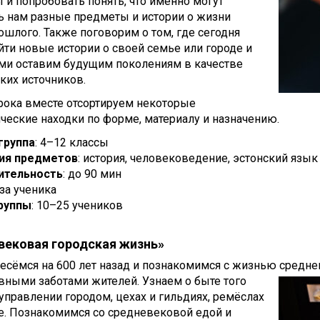
 и попробовать понять, что именно могут
ь нам разные предметы и истории о жизни
шлого. Также поговорим о том, где сегодня
ти новые истории о своей семье или городе и
ами оставим будущим поколениям в качестве
ких источников.
рока вместе отсортируем некоторые
ческие находки по форме, материалу и назначению.
группа
: 4–12 классы
ия предметов
: история, человековедение, эстонский язык
ительность
: до 90 мин
 за ученика
руппы
: 10–25 учеников
вековая городская жизнь»
сёмся на 600 лет назад и познакомимся с жизнью среднев
ными заботами жителей. Узнаем о быте того
управлении городом, цехах и гильдиях, ремёслах
е. Познакомимся со средневековой едой и