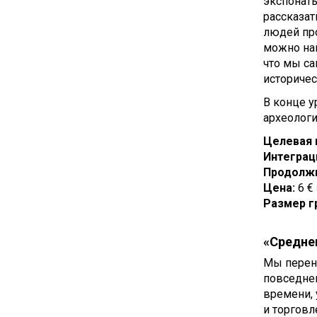
экспонаты
рассказат
людей про
можно най
что мы с
историчес
В конце у
археологи
Целевая 
Интеграц
Продолж
Цена:
6 €
Размер г
«Средне
Мы перене
повседнев
времени, 
и торговл