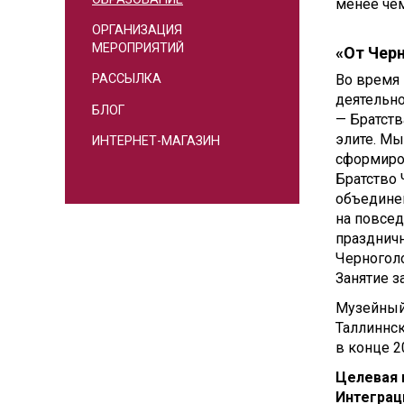
менее чем
ОРГАНИЗАЦИЯ
МЕРОПРИЯТИЙ
«От Чер
Во время
РАССЫЛКА
деятельн
БЛОГ
— Братст
элите. Мы
ИНТЕРНЕТ-МАГАЗИН
сформиро
Братство 
объедине
на повсе
праздничн
Черноголо
Занятие з
Музейный
Таллиннск
в конце 2
Целевая 
Интеграц