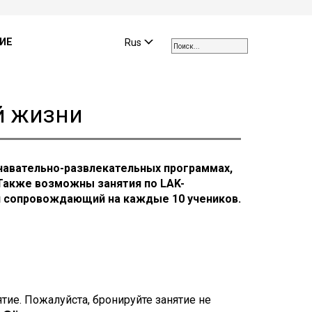
Use
the
ИЕ
Rus
up
and
down
arrows
й жизни
to
select
a
result.
знавательно-развлекательных программах,
Press
Также возможны занятия по LAK-
enter
н сопровождающий на каждые 10 учеников.
to
go
to
the
selected
search
result.
ие. Пожалуйста, бронируйте занятие не