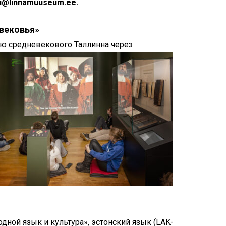
Touch
lu@linnamuuseum.ee
.
device
users
вековья»
can
ю средневекового Таллинна через
use
touch
and
swipe
gestures.
одной язык и культура», эстонский язык (LAK-