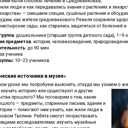
акими были способы лечения в Средневековье,
рили люди и как передавались знания о растениях и лекарс
екарства» — смешаем специи, сушёные растения и обсудим,
удим, как жители средневекового Ревеля сохраняли здоро
настырские сады, как старались защититься от болезней и
группа
: дошкольники (старшая группа детского сада), 1–9 
ия предметов
: история, человековедение, природоведени
тельность:
до 90 мин
 за ученика
руппы:
10–23 учеников
ческие источники в музее»
ом уроке мы попробуем выяснить, откуда мы узнаём о жи
изучать историю или существуют и другие
ства прошлого? Мы поговорим о том, какие
шлого — предметы, старинные письма, здания и
тории — помогают нам узнать, как жили люди в
овом Таллине. Ребята смогут почувствовать
оящими исследователями: изучить музейные