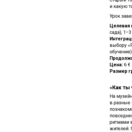
и какую т
Урок заве
Целевая 
сада), 1–
Интеграц
выбору «Р
обучение)
Продолжи
Цена:
6 €
Размер г
«Как ты
На музейн
в разные 
познаком
повседне
ритмами 
жителей. 