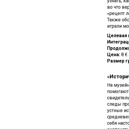
узнать, к
во что ве
«рецепт л
Также обс
играли мо
Целевая 
Интеграц
Продолжи
Цена:
8 €
Размер г
«Истори
На музейн
помогают 
свидетель
следы про
устные ис
средневек
себя наст