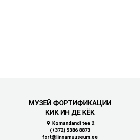
МУЗЕЙ ФОРТИФИКАЦИИ
КИК ИН ДЕ КЁК
Komandandi tee 2

(+372) 5386 8873
fort@linnamuuseum.ee