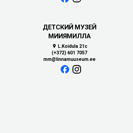
ДЕТСКИЙ МУЗЕЙ
МИИЯМИЛЛА
L.Koidula 21c

(+372) 601 7057
mm@linnamuuseum.ee