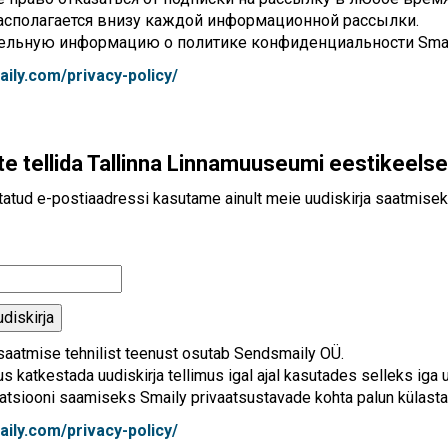
асполагается внизу каждой информационной рассылки.
ельную информацию о политике конфиденциальности Smail
aily.com/privacy-policy/
ate tellida Tallinna Linnamuuseumi eestikeelse 
tatud e-postiaadressi kasutame ainult meie uudiskirja saatmisek
udiskirja
 saatmise tehnilist teenust osutab Sendsmaily OÜ.
us katkestada uudiskirja tellimus igal ajal kasutades selleks iga u
atsiooni saamiseks Smaily privaatsustavade kohta palun külasta
aily.com/privacy-policy/