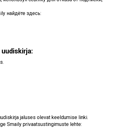
Touch
device
y найдёте здесь:
users
can
use
touch
and
swipe
uudiskirja:
gestures.
s.
udiskirja jaluses olevat keeldumise linki.
ge Smaily privaatsustingimuste lehte: