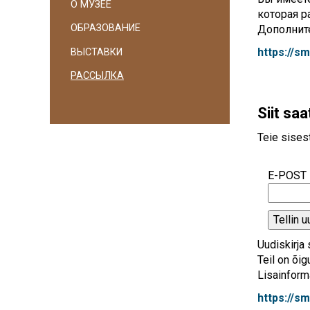
О МУЗЕЕ
которая р
navigatsioon
ОБРАЗОВАНИЕ
Дополнит
https://sm
ВЫСТАВКИ
РАССЫЛКА
Siit sa
Teie sises
E-POST
Tellin u
Uudiskirja
Teil on õig
Lisainform
https://sm