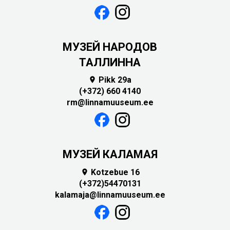
MУЗЕЙ НАРОДОВ
ТАЛЛИННА
Pikk 29a

(+372) 660 4140
rm@linnamuuseum.ee
МУЗЕЙ КАЛАМАЯ
Kotzebue 16

(+372)54470131
kalamaja@linnamuuseum.ee