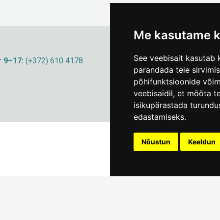
Me kasutame k
See veebisait kasutab k
 9–17:
(+372) 610 4178
info@linnamuuseum
parandada teie sirvimi
põhifunktsioonide või
veebisaidil
,
et mõõta te
isikupärastada turundu
edastamiseks
.
Nõustun
Keeldun