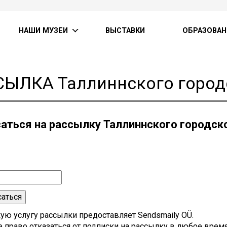
НАШИ МУЗЕИ
ВЫСТАВКИ
ОБРАЗОВАН
ЫЛКА Таллиннского город
аться на рассылку Таллиннского городско
Л
аться
ую услугу рассылки предоставляет Sendsmaily OÜ.
 право отказаться от подписки на рассылку в любое время,