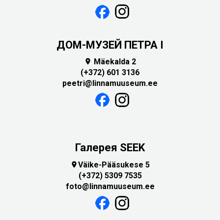
ДОМ-МУЗЕЙ ПЕТРА I
Mäekalda 2

(+372) 601 3136
peetri@linnamuuseum.ee
Галерея SEEK
Väike-Pääsukese 5

(+372) 5309 7535
foto@linnamuuseum.ee