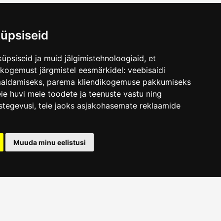
üpsiseid
üpsiseid ja muid jälgimistehnoloogiaid, et
.ee
skogemust järgmistel eesmärkidel:
veebisaidi
maldamiseks
,
parema kliendikogemuse pakkumiseks
ie huvi meie toodete ja teenuste vastu ning
stegevusi
,
teie jaoks asjakohasemate reklaamide
Muuda minu eelistusi