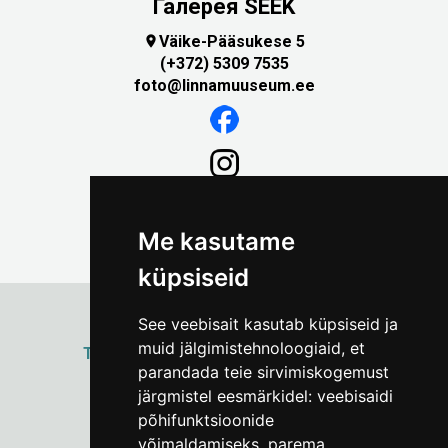
Галерея SEEK
Väike-Pääsukese 5

(+372) 5309 7535
foto@linnamuuseum.ee
Me kasutame
küpsiseid
See veebisait kasutab küpsiseid ja
muid jälgimistehnoloogiaid, et
ТАЛЛИННСКИЙ
ГОРОДСКОЙ МУЗЕЙ
parandada teie sirvimiskogemust
Vene 17
järgmistel eesmärkidel:
veebisaidi
põhifunktsioonide
Пн–Пт 9–17:
(+372) 610 4178
võimaldamiseks
,
parema