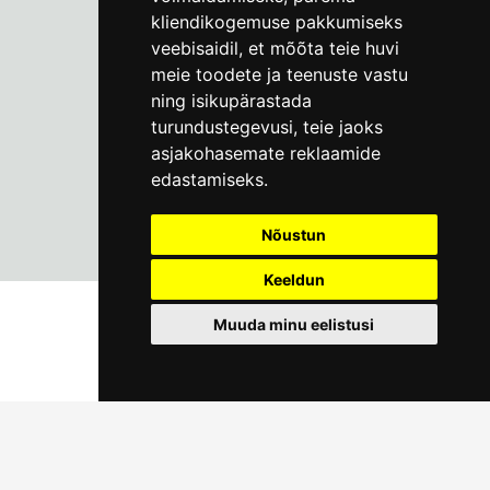
kliendikogemuse pakkumiseks
info@linnamuuseum.ee
veebisaidil
,
et mõõta teie huvi
meie toodete ja teenuste vastu
ning isikupärastada
turundustegevusi
,
teie jaoks
asjakohasemate reklaamide
edastamiseks
.
Nõustun
Keeldun
Muuda minu eelistusi