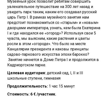
Музейный урок позволит ребятам совершить
увлекательное путешествие на 300 лет назад и
увидеть парк таким, каким его создавал русский
царь Петр I. В рамках музейного занятия нам
предстоит познакомиться со «старым» и «новым»
дворцами императора, узнать, кем была Екатерина
I и где находился ее «огород»? Используя свои 5
чувств, мы выясним, какие растения и цветы
росли в этом «огороде». Что было на месте
Канцелярии президента и каковы принципы
садово-паркового искусства эпохи барокко?
Занятие начнется в Доме Петра I и продолжится в
Кадриоргском парке.
Целевая аудитория:
детский сад, I, II и III
школьные ступени, гимназия
Продолжительность:
1 час 15 минут
Стоимость:
6 € /участник.