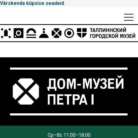
Värskenda küpsise seadeid
Mobiili
Men
Peamenüü
Tallinna
Cp–Вс 11.00–18.00