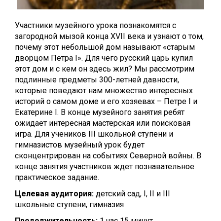
Участники музейного урока познакомятся с
загородной мызой конца XVII века и узнают о том,
почему этот небольшой дом называют «старым
дворцом Петра I». Для чего русский царь купил
этот дом и с кем он здесь жил? Мы рассмотрим
подлинные предметы 300-летней давности,
которые поведают нам множество интересных
историй о самом доме и его хозяевах – Петре I и
Екатерине I. В конце музейного занятия ребят
ожидает интересная мастерская или поисковая
игра.
Для учеников III школьной ступени и
гимназистов музейный урок будет
сконцентрирован на событиях Северной войны. В
конце занятия участников ждет познавательное
практическое задание.
Целевая аудитория:
детский сад, I, II и III
школьные ступени, гимназия
Продолжительность:
1 час 15 минут