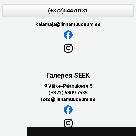
(+372)54470131
kalamaja@linnamuuseum.ee
Галерея SEEK
Väike-Pääsukese 5

(+372) 5309 7535
foto@linnamuuseum.ee