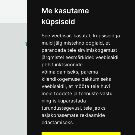
Me kasutame
küpsiseid
See veebisait kasutab küpsiseid ja
muid jälgimistehnoloogiaid, et
ТАЛЛИННСКИЙ
ГОРОДСКОЙ МУЗЕЙ
parandada teie sirvimiskogemust
Vene 17
järgmistel eesmärkidel:
veebisaidi
põhifunktsioonide
Пн–Пт 9–17:
(+372) 610 4178
võimaldamiseks
,
parema
kliendikogemuse pakkumiseks
info@linnamuuseum.ee
veebisaidil
,
et mõõta teie huvi
meie toodete ja teenuste vastu
ning isikupärastada
turundustegevusi
,
teie jaoks
asjakohasemate reklaamide
edastamiseks
.