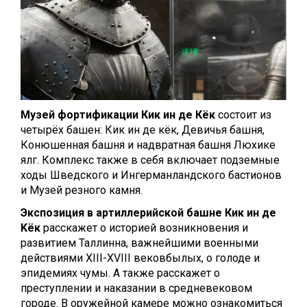
Музей фортификации Кик ин де Кёк
состоит из
четырёх башен: Кик ин де кёк, Девичья башня,
Конюшенная башня и надвратная башня Люхике
ялг. Комплекс также в себя включает подземные
ходы Шведского и Ингерманландского бастионов
и Музей резного камня.
Экспозиция в артиллерийской башне Кик ин де
Kёк
расскажет о историей возникновения и
развитием Таллинна, важнейшими военными
действиями XIII-XVIII вековбылых, о голоде и
эпидемиях чумы. А также расскажет о
преступлении и наказании в средневековом
городе. В оружейной камере можно ознакомиться