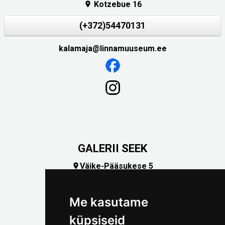
Kotzebue 16

(+372)54470131
kalamaja@linnamuuseum.ee
GALERII SEEK
Väike-Pääsukese 5

(+372) 5309 7535
foto@linnamuuseum.ee
Me kasutame
küpsiseid