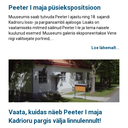
Peeter I maja püsiekspositsioon
Muuseumis saab tutvuda Peeter I ajastu ning 18. sajandi
Kadrioru lossi- ja pargiansambli ajalooga. Lisaks on
vaatamiseks mitmed säilinud Peeter I-le ja tema naisele
kuulunud esemed. Muuseumi galeriis eksponeeritakse Vene
riigi valitsejate portreid, ...
Loe lähemalt...
Vaata, kuidas näeb Peeter I maja
Kadrioru pargis välja linnulennult!