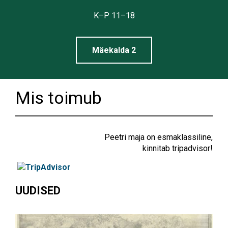
Tallinna
K–P 11–18
Linnamuuseum
Mäekalda 2
Mis toimub
Peetri maja on esmaklassiline,
kinnitab tripadvisor!
UUDISED