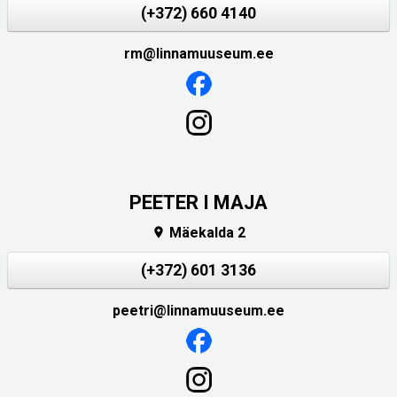
(+372) 660 4140
rm@linnamuuseum.ee
PEETER I MAJA
Mäekalda 2

(+372) 601 3136
peetri@linnamuuseum.ee