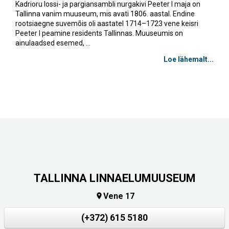
Kadrioru lossi- ja pargiansambli nurgakivi Peeter I maja on
Tallinna vanim muuseum, mis avati 1806. aastal. Endine
rootsiaegne suvemõis oli aastatel 1714–1723 vene keisri
Peeter I peamine residents Tallinnas. Muuseumis on
ainulaadsed esemed, ...
Loe lähemalt...
TALLINNA LINNAELUMUUSEUM
Vene 17

(+372) 615 5180