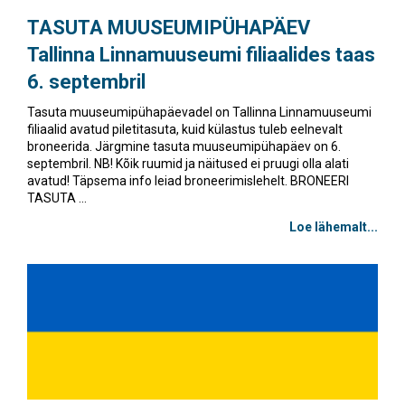
TASUTA MUUSEUMIPÜHAPÄEV
Tallinna Linnamuuseumi filiaalides taas
6. septembril
Tasuta muuseumipühapäevadel on Tallinna Linnamuuseumi
filiaalid avatud piletitasuta, kuid külastus tuleb eelnevalt
broneerida. Järgmine tasuta muuseumipühapäev on 6.
septembril. NB! Kõik ruumid ja näitused ei pruugi olla alati
avatud! Täpsema info leiad broneerimislehelt. BRONEERI
TASUTA ...
Loe lähemalt...