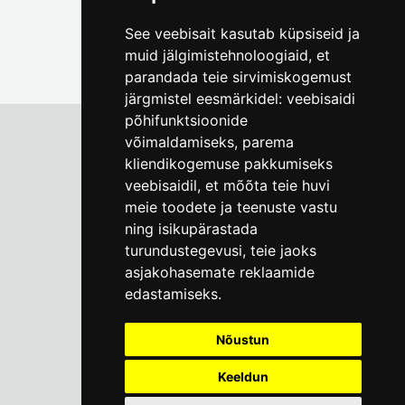
See veebisait kasutab küpsiseid ja
muid jälgimistehnoloogiaid, et
parandada teie sirvimiskogemust
järgmistel eesmärkidel:
veebisaidi
põhifunktsioonide
võimaldamiseks
,
parema
kliendikogemuse pakkumiseks
Tallinna Linnamuuseum
veebisaidil
,
et mõõta teie huvi
Vene 17
meie toodete ja teenuste vastu
ning isikupärastada
E-R kell 9-17
(+372) 610 4178
turundustegevusi
,
teie jaoks
asjakohasemate reklaamide
info@linnamuuseum.ee
edastamiseks
.
Küpsisepoliitika
Nõustun
Keeldun