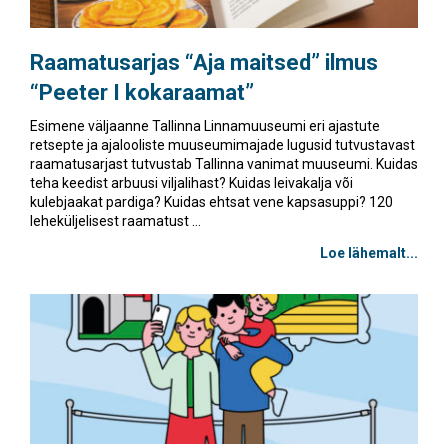
Raamatusarjas “Aja maitsed” ilmus
“Peeter I kokaraamat”
Esimene väljaanne Tallinna Linnamuuseumi eri ajastute
retsepte ja ajalooliste muuseumimajade lugusid tutvustavast
raamatusarjast tutvustab Tallinna vanimat muuseumi. Kuidas
teha keedist arbuusi viljalihast? Kuidas leivakalja või
kulebjaakat pardiga? Kuidas ehtsat vene kapsasuppi? 120
leheküljelisest raamatust ...
Loe lähemalt...