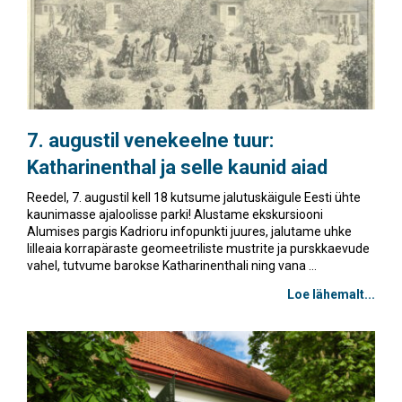
7. augustil venekeelne tuur:
Katharinenthal ja selle kaunid aiad
Reedel, 7. augustil kell 18 kutsume jalutuskäigule Eesti ühte
kaunimasse ajaloolisse parki! Alustame ekskursiooni
Alumises pargis Kadrioru infopunkti juures, jalutame uhke
lilleaia korrapäraste geomeetriliste mustrite ja purskkaevude
vahel, tutvume barokse Katharinenthali ning vana ...
Loe lähemalt...