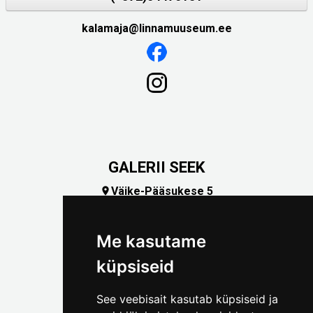
kalamaja@linnamuuseum.ee
GALERII SEEK
Väike-Pääsukese 5

(+372) 5309 7535
foto@linnamuuseum.ee
Me kasutame
küpsiseid
See veebisait kasutab küpsiseid ja