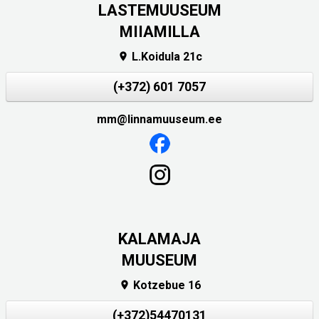
LASTEMUUSEUM
MIIAMILLA
L.Koidula 21c

(+372) 601 7057
mm@linnamuuseum.ee
KALAMAJA
MUUSEUM
Kotzebue 16

(+372)54470131