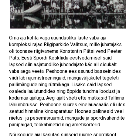
Oma aja kohta väga uuendusliku laste vaba aja
kompleksi rajas Riigiparkide Valitsus, mille juhatajaks
oli toonase riigivanema Konstantin Pätsi vend Peeter
Päts. Eesti Spordi Keskliidu eestvedamisel said
lapsed siin asjatundlike juhendajate käe all sisukalt
vaba aega veeta. Peahoone ees asunud basseinides
viidi läbi ujumistreeninguid, mänguväljakutel tegeleti
pallimängude ning rütmikaga. Lisaks said lapsed
osaleda laulutundides ning õppida tundma loodust ja
kodumaa ajalugu. Aeg-ajalt võeti ette matkasid Tallinna
lähiümbrusse. Peahoone suures einelauasaalis oli üles
seatud hinnaline kinoaparatuur. Hoones paiknesid veel
riietus- ja pesemisruumid, mängude ja spordivahendite
panipaigad, töökabinetid ning ametikorterid.
Nõukogude ajal kasutas siinseid ruume spordikool.