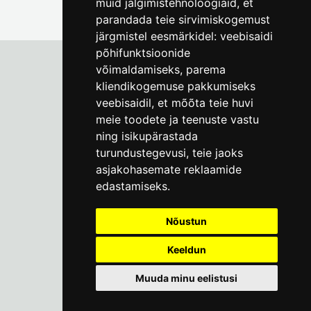
muid jälgimistehnoloogiaid, et
parandada teie sirvimiskogemust
järgmistel eesmärkidel:
veebisaidi
põhifunktsioonide
võimaldamiseks
,
parema
kliendikogemuse pakkumiseks
Tallinna Linnamuuseum
veebisaidil
,
et mõõta teie huvi
Vene 17
meie toodete ja teenuste vastu
ning isikupärastada
E-R kell 9-17
(+372) 610 4178
turundustegevusi
,
teie jaoks
asjakohasemate reklaamide
info@linnamuuseum.ee
edastamiseks
.
Küpsisepoliitika
Nõustun
Keeldun
Muuda minu eelistusi