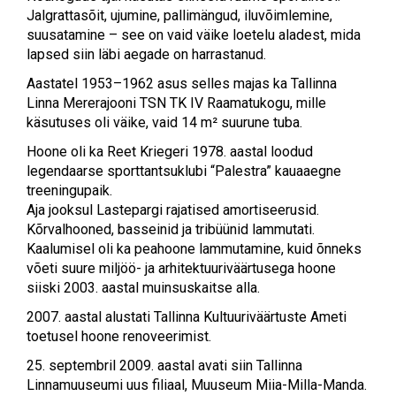
Jalgrattasõit, ujumine, pallimängud, iluvõimlemine,
suusatamine – see on vaid väike loetelu aladest, mida
lapsed siin läbi aegade on harrastanud.
Aastatel 1953–1962 asus selles majas ka Tallinna
Linna Mererajooni TSN TK IV Raamatukogu, mille
käsutuses oli väike, vaid 14 m² suurune tuba.
Hoone oli ka Reet Kriegeri 1978. aastal loodud
legendaarse sporttantsuklubi “Palestra” kauaaegne
treeningupaik.
Aja jooksul Lastepargi rajatised amortiseerusid.
Kõrvalhooned, basseinid ja tribüünid lammutati.
Kaalumisel oli ka peahoone lammutamine, kuid õnneks
võeti suure miljöö- ja arhitektuuriväärtusega hoone
siiski 2003. aastal muinsuskaitse alla.
2007. aastal alustati Tallinna Kultuuriväärtuste Ameti
toetusel hoone renoveerimist.
25. septembril 2009. aastal avati siin Tallinna
Linnamuuseumi uus filiaal, Muuseum Miia-Milla-Manda.