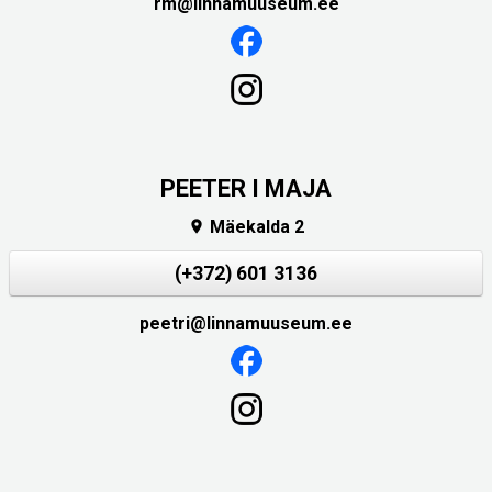
rm@linnamuuseum.ee
PEETER I MAJA
Mäekalda 2

(+372) 601 3136
peetri@linnamuuseum.ee