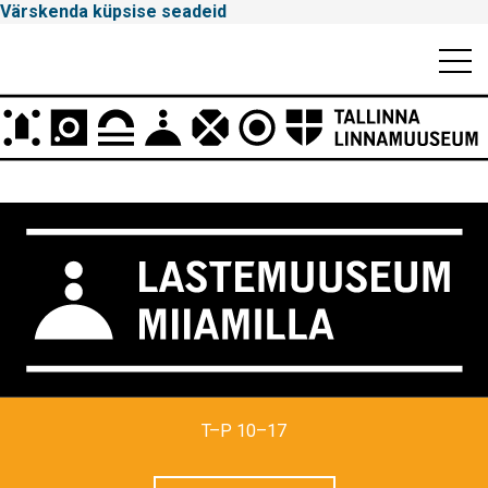
Värskenda küpsise seadeid
Mobiili
Men
Peamenüü
Tallinna
T–P 10–17
Linnamuuseum