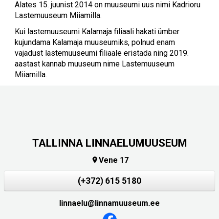
Alates 15. juunist 2014 on muuseumi uus nimi Kadrioru
Lastemuuseum Miiamilla.
Kui lastemuuseumi Kalamaja filiaali hakati ümber
kujundama Kalamaja muuseumiks, polnud enam
vajadust lastemuuseumi filiaale eristada ning 2019.
aastast kannab muuseum nime Lastemuuseum
Miiamilla.
TALLINNA LINNAELUMUUSEUM
Vene 17

(+372) 615 5180
linnaelu@linnamuuseum.ee