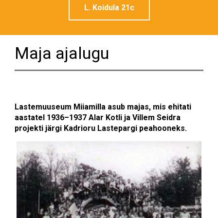
L. Koidula 21c
Maja ajalugu
Lastemuuseum Miiamilla asub majas, mis ehitati
aastatel 1936–1937 Alar Kotli ja Villem Seidra
projekti järgi Kadrioru Lastepargi peahooneks.