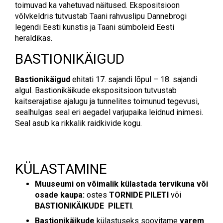
toimuvad ka vahetuvad näitused. Ekspositsioon
võlvkeldris tutvustab Taani rahvuslipu Dannebrogi
legendi Eesti kunstis ja Taani sümboleid Eesti
heraldikas.
BASTIONIKÄIGUD
Bastionikäigud
ehitati 17. sajandi lõpul – 18. sajandi
algul. Bastionikäikude ekspositsioon tutvustab
kaitserajatise ajalugu ja tunnelites toimunud tegevusi,
sealhulgas seal eri aegadel varjupaika leidnud inimesi.
Seal asub ka rikkalik raidkivide kogu.
KÜLASTAMINE
Muuseumi on võimalik külastada tervikuna või
osade kaupa:
ostes
TORNIDE
PILETI
või
BASTIONIKÄIKUDE PILETI
.
Bastionikäikude
külastuseks soovitame
varem