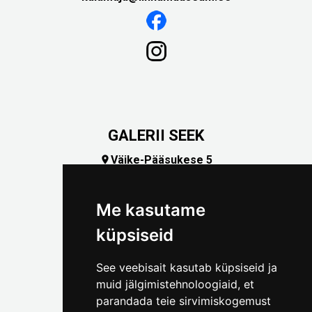
GALERII SEEK
Väike-Pääsukese 5

(+372) 5309 7535
foto@linnamuuseum.ee
Me kasutame
küpsiseid
See veebisait kasutab küpsiseid ja
muid jälgimistehnoloogiaid, et
parandada teie sirvimiskogemust