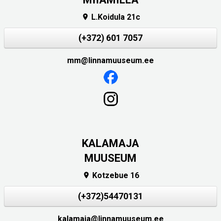
L.Koidula 21c

(+372) 601 7057
mm@linnamuuseum.ee
KALAMAJA
MUUSEUM
Kotzebue 16

(+372)54470131
kalamaja@linnamuuseum.ee