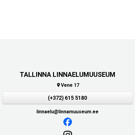
TALLINNA LINNAELUMUUSEUM
Vene 17

(+372) 615 5180
linnaelu@linnamuuseum.ee