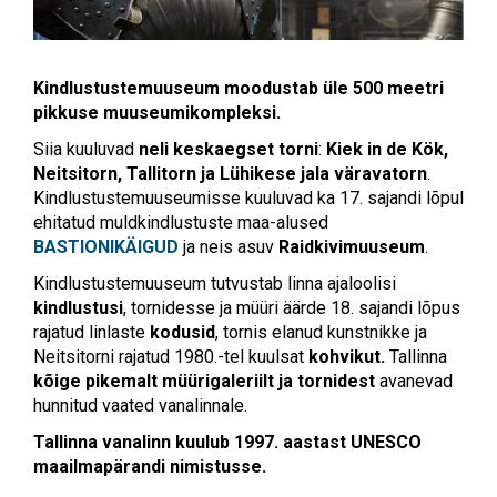
Kindlustustemuuseum moodustab üle 500 meetri
pikkuse muuseumikompleksi.
Siia kuuluvad
neli keskaegset torni
:
Kiek in de Kök,
Neitsitorn, Tallitorn ja Lühikese jala väravatorn
.
Kindlustustemuuseumisse kuuluvad ka 17. sajandi lõpul
ehitatud muldkindlustuste maa-alused
BASTIONIKÄIGUD
ja neis asuv
Raidkivimuuseum
.
Kindlustustemuuseum tutvustab linna ajaloolisi
kindlustusi
, tornidesse ja müüri äärde 18. sajandi lõpus
rajatud linlaste
kodusid
, tornis elanud kunstnikke ja
Neitsitorni rajatud 1980.-tel kuulsat
kohvikut.
Tallinna
kõige pikemalt müürigaleriilt ja tornidest
avanevad
hunnitud vaated vanalinnale.
Tallinna vanalinn kuulub 1997. aastast UNESCO
maailmapärandi nimistusse.