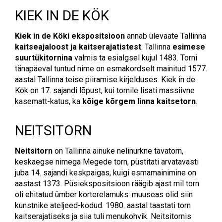
KIEK IN DE KÖK
Kiek in de Köki ekspositsioon
annab ülevaate Tallinna
kaitseajaloost ja kaitserajatistest
. Tallinna
esimese
suurtükitornina
valmis ta esialgsel kujul 1483. Torni
tänapäeval tuntud nime on esmakordselt mainitud 1577.
aastal Tallinna teise piiramise kirjelduses. Kiek in de
Kök on 17. sajandi lõpust, kui tornile lisati massiivne
kasematt-katus, ka
kõige kõrgem linna kaitsetorn
.
NEITSITORN
Neitsitorn
on Tallinna ainuke nelinurkne tavatorn,
keskaegse nimega Megede torn, püstitati arvatavasti
juba 14. sajandi keskpaigas, kuigi esmamainimine on
aastast 1373. Püsiekspositsioon räägib ajast mil torn
oli ehitatud ümber korterelamuks: muuseas olid siin
kunstnike ateljeed-kodud. 1980. aastal taastati torn
kaitserajatiseks ja siia tuli menukohvik. Neitsitornis