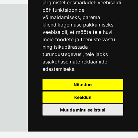
järgmistel eesmärkidel:
veebisaidi
põhifunktsioonide
võimaldamiseks
,
parema
kliendikogemuse pakkumiseks
Tallinna Linnamuuseum
veebisaidil
,
et mõõta teie huvi
Vene 17
meie toodete ja teenuste vastu
ning isikupärastada
E-R kell 9-17
(+372) 610 4178
turundustegevusi
,
teie jaoks
asjakohasemate reklaamide
info@linnamuuseum.ee
edastamiseks
.
Küpsisepoliitika
Nõustun
Keeldun
Muuda minu eelistusi