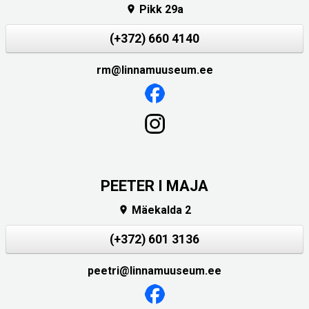
Pikk 29a

(+372) 660 4140
rm@linnamuuseum.ee
PEETER I MAJA
Mäekalda 2

(+372) 601 3136
peetri@linnamuuseum.ee