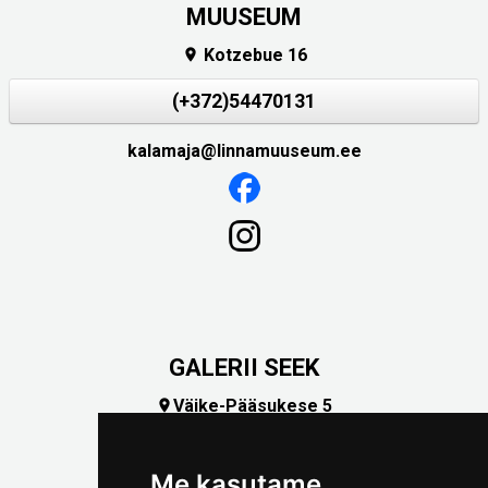
MUUSEUM
Kotzebue 16

(+372)54470131
kalamaja@linnamuuseum.ee
GALERII SEEK
Väike-Pääsukese 5

(+372) 5309 7535
foto@linnamuuseum.ee
Me kasutame