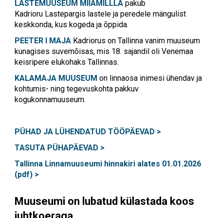
LASTEMUUSEUM MIIAMILLLA
pakub
Kadrioru Lastepargis lastele ja peredele mängulist
keskkonda, kus kogeda ja õppida.
PEETER I MAJA
Kadriorus on Tallinna vanim muuseum
kunagises suvemõisas, mis 18. sajandil oli Venemaa
keisripere elukohaks Tallinnas.
KALAMAJA MUUSEUM
on linnaosa inimesi ühendav ja
kohtumis- ning tegevuskohta pakkuv
kogukonnamuuseum.
PÜHAD JA LÜHENDATUD TÖÖPÄEVAD >
TASUTA PÜHAPÄEVAD >
Tallinna Linnamuuseumi hinnakiri alates 01.01.2026
(pdf) >
Muuseumi on lubatud külastada koos
juhtkoeraga.