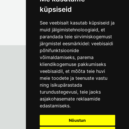
küpsiseid
See veebisait kasutab küpsiseid ja
muid jälgimistehnoloogiaid, et
parandada teie sirvimiskogemust
järgmistel eesmärkidel:
veebisaidi
põhifunktsioonide
võimaldamiseks
,
parema
kliendikogemuse pakkumiseks
Tallinna Linnamuuseum
veebisaidil
,
et mõõta teie huvi
Vene 17
meie toodete ja teenuste vastu
ning isikupärastada
E-R kell 9-17
(+372) 610 4178
turundustegevusi
,
teie jaoks
asjakohasemate reklaamide
info@linnamuuseum.ee
edastamiseks
.
Küpsisepoliitika
Nõustun