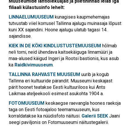
Muuseumide lahtiolekuajad ja piletihinnad leiab iga
filiaali külastusinfo lehelt:
LINNAELUMUUSEUM
kunagises kaupmehemajas
tutvustab viiel korrusel Tallinna ajalugu muinasaja lõpust
kuni XX sajandini. Hoone ajalugu ulatub tagasi 14.
sajandisse.
KIEK IN DE KÖKI KINDLUSTUSTEMUUSEUM
hõlmab
neli torni, neid ühendava kaitsekäiguga linnamüüri ja
maa-alused käigud Ingeri ja Rootsi bastionis, kus asub
ka
Raidkivimuuseum
.
TALLINNA RAHVASTE MUUSEUM
uurib ja kogub
Tallinna eri kultuuride pärandit. Muuseumi keskajast
pärit hoonet teatakse Eesti kultuuriloos kui Ants
Laikmaa ateljeekooli esimest asukohta 1904 a.
FOTOMUUSEUM
keskaegse raevangla hoones raekoja
taga on Eesti fotoajaloo teemamuuseum, kus
korraldatakse ka nüüdisfoto näitusi.
Galerii SEEK
Jaani
seegi paviljonis on Fotomuuseumi näitustegalerii.