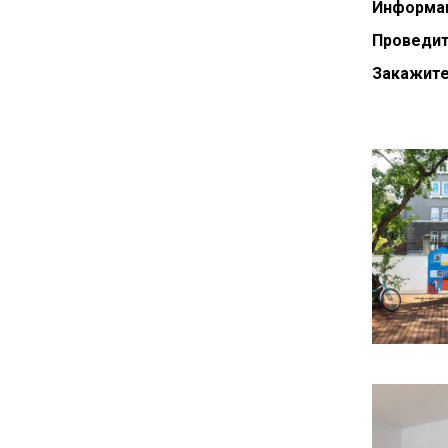
Информац
Проведит
Закажите