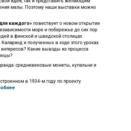
Touch
 свои идеи, так и представить желающим
device
щения малы. Поэтому наши выставки можно
users
can
 для каждого»
повествует о новом открытии
use
 независимости море и побережье до сих пор
touch
едей в финской и шведской столицах.
and
Каларанд и полученных в ходе этого уроках.
swipe
 интересов? Какие выводы из процесса
gestures.
иннцы?
ранда: средневековые монеты, купальни и
строенном в 1934-м году по проекту
робнее