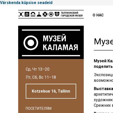
Värskenda küpsise seadeid
Peamenüü
О НАС
Музе
Музей Ка
Tallinna
поделить
Ср, Чт 13–20
Linnamuuseum
Экспозици
Пт, Сб, Вс 11–18
возможно
Выставка
Kotzebue 16, Tallinn
архетипич
художник 
Срежних 
ПОСЕТИТЕЛЯМ