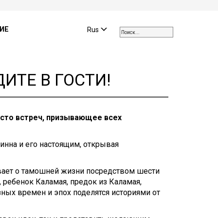
Use
the
ИЕ
Rus
up
and
down
arrows
ДИТЕ В ГОСТИ!
to
select
a
result.
сто встреч, призывающее всех
Press
enter
to
инна и его настоящим, открывая
go
to
ает о тамошней жизни посредством шести
the
 ребенок Каламая, предок из Каламая,
selected
ных времен и эпох поделятся историями от
search
result.