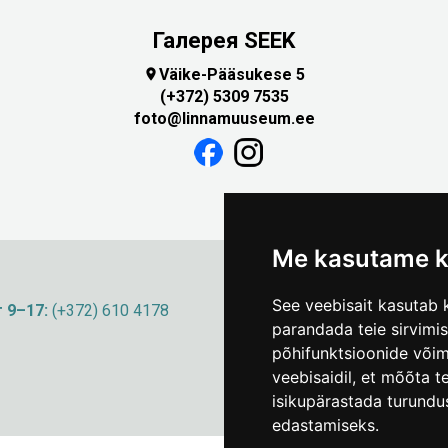
Галерея SEEK
Väike-Pääsukese 5

(+372) 5309 7535
foto@linnamuuseum.ee
Me kasutame k
See veebisait kasutab k
 9–17:
(+372) 610 4178
info@linnamuuseum
parandada teie sirvimi
põhifunktsioonide või
veebisaidil
,
et mõõta te
isikupärastada turundu
edastamiseks
.