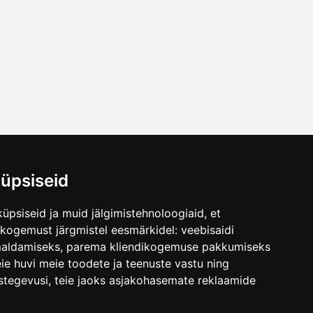
üpsiseid
üpsiseid ja muid jälgimistehnoloogiaid, et
.ee
skogemust järgmistel eesmärkidel:
veebisaidi
maldamiseks
,
parema kliendikogemuse pakkumiseks
ie huvi meie toodete ja teenuste vastu ning
stegevusi
,
teie jaoks asjakohasemate reklaamide