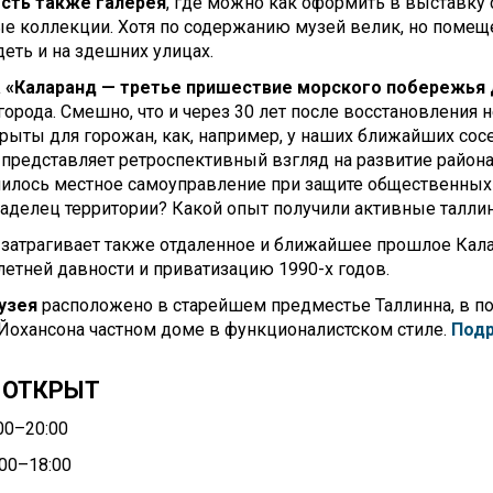
есть также галерея
, где можно как оформить в выставку
ые коллекции. Хотя по содержанию музей велик, но поме
деть и на здешних улицах.
 «Каларанд — третье пришествие морского побережья
города. Смешно, что и через 30 лет после восстановления
крыты для горожан, как, например, у наших ближайших сос
представляет ретроспективный взгляд на развитие района 
чилось местное самоуправление при защите общественных
ладелец территории? Какой опыт получили активные талл
 затрагивает также отдаленное и ближайшее прошлое Кала
летней давности и приватизацию 1990-х годов.
узея
расположено в старейшем предместье Таллинна, в по
Йохансона частном доме в функционалистском стиле.
Под
 ОТКРЫТ
:00–20:00
:00–18:00