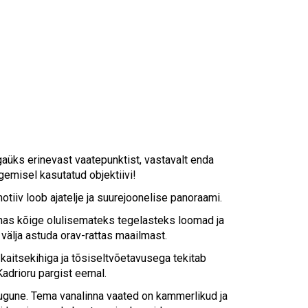
igaüks erinevast vaatepunktist, vastavalt enda
emisel kasutatud objektiivi!
tiiv loob ajatelje ja suurejoonelise panoraami.
nas kõige olulisemateks tegelasteks loomad ja
 välja astuda orav-rattas maailmast.
 kaitsekihiga ja tõsiseltvõetavusega tekitab
adrioru pargist eemal.
tsugune. Tema vanalinna vaated on kammerlikud ja