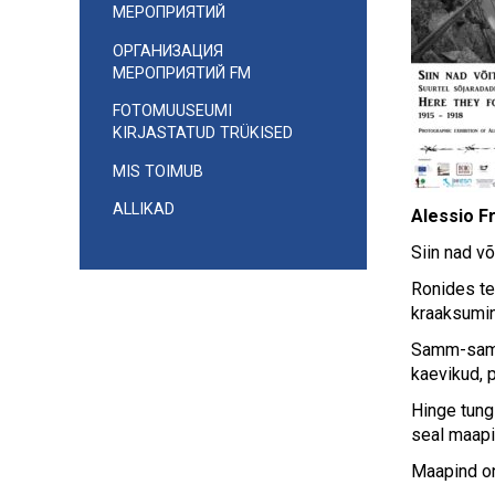
МЕРОПРИЯТИЙ
ОРГАНИЗАЦИЯ
МЕРОПРИЯТИЙ FM
FOTOMUUSEUMI
KIRJASTATUD TRÜKISED
MIS TOIMUB
ALLIKAD
Alessio Fr
Siin nad v
Ronides ter
kraaksumin
Samm-samm
kaevikud, 
Hinge tung
seal maapi
Maapind on