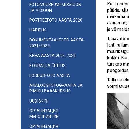
Kui Londoni
FOTOMUUSEUMI MISSIOON
püüda, sii
JA VISIOON
märkamatuk
PORTREEFOTO AASTA 2020
avaramad, 
ja võimalda
HARIDUS
Tänavafoto
DOKUMENTAALFOTO AASTA
lahti rull
2021/2022
müürikäigus
KEHA AASTA 2024-2026
kokku. Kui 
tuiskas mi
KORRALDA ÜRITUS
peegelduse
LOODUSFOTO AASTA
Tallinna el
ANALOOGFOTOGRAAFIA JA
vormistuse
PIMIKU BAASKURSUS
UUDISKIRI
ОРГАНИЗАЦИЯ
МЕРОПРИЯТИЙ
ОРГАНИЗАЦИЯ