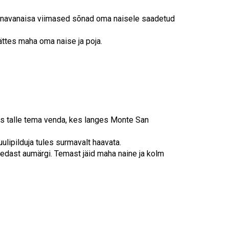
vanavanaisa viimased sõnad oma naisele saadetud
ättes maha oma naise ja poja.
s talle tema venda, kes langes Monte San
lipilduja tules surmavalt haavata.
bedast aumärgi. Temast jäid maha naine ja kolm