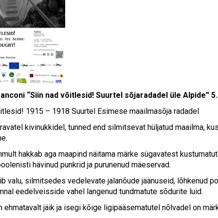
anconi “Siin nad võitlesid! Suurtel sõjaradadel üle Alpide” 5
õitlesid! 1915 – 1918 Suurtel Esimese maailmasõja radadel
avatel kivinukkidel, tunned end silmitsevat hüljatud maailma, kus
e.
ult hakkab aga maapind näitama märke sügavatest kustumatute
poolenisti hävinud punkrid ja purunenud mäeservad.
ib valu, silmitsedes vedelevate jalanõude jäänuseid, lõhkenud pom
nnal eedelveisside vahel langenud tundmatute sõdurite luid.
 ehmatavalt jäik ja isegi kõige ligipääsematutel nõlvadel on mä