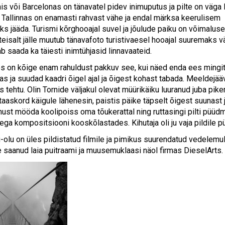
s või Barcelonas on tänavatel pidev inimuputus ja pilte on väga 
s Tallinnas on enamasti rahvast vähe ja endal märksa keerulisem
s jääda. Turismi kõrghooajal suvel ja jõulude paiku on võimaluse
teisalt jälle muutub tänavafoto turistivaesel hooajal suuremaks v
b saada ka täiesti inimtühjasid linnavaateid.
s on kõige enam rahuldust pakkuv see, kui näed enda ees mingit
umas ja suudad kaadri õigel ajal ja õigest kohast tabada. Meelde
 tehtu. Olin Tornide väljakul olevat müürikäiku luuranud juba pik
taaskord käigule lähenesin, paistis päike täpselt õigest suunast 
nust mööda koolipoiss oma tõukerattal ning ruttasingi pilti püüdm
ga kompositsiooni kooskõlastades. Kihutaja oli ju vaja pildile p
u-olu on üles pildistatud filmile ja pimikus suurendatud vedelemu
 saanud laia puitraami ja muusemuklaasi näol firmas DieselArts.