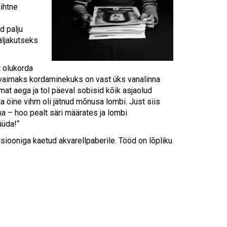
lihtne
d palju
äljakutseks
 olukorda
jäävaimaks kordaminekuks on vast üks vanalinna
emat aega ja tol päeval sobisid kõik asjaolud
ja öine vihm oli jätnud mõnusa lombi. Just siis
a – hoo pealt säri määrates ja lombi
üüda!“
lsiooniga kaetud akvarellpaberile. Tööd on lõpliku