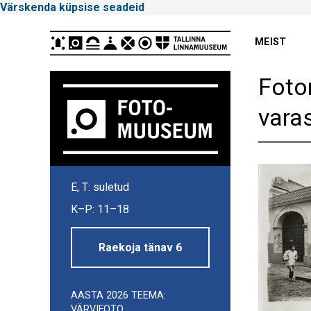
Värskenda küpsise seadeid
Peamenüü
MEIST
Foto
vara
Tallinna
E, T: suletud
Linnamuuseum
K–P: 11–18
Raekoja tänav 6
AASTA 2026 TEEMA:
Külgpaani
VÄRVIFOTO