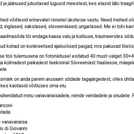
 ja jäänused jutustavad lugusid meestest, kes elasid läbi traagil
ed võitlesid erinevatel rinnetel üksteise vastu. Need mehed oli
d, inglased, sakslased, sloveenlased, ungarlased. Me ei tohi ka
ailmasõda tõi endaga kaasa valu ja kurbuse, traumeerides sõdu
ud kohad on konkreetsed ajaloolised paigad, mis pakuvad tõelis
e töö tulemusena on fotonäitusel esitatud 40 must-valget 30×4
 ja külmadest paikadest teekonnal Sloveeniast Itaaliasse, mäeja
ele.
smärk on anda parem arusaam sõdade tagajärgedest, olles ühtla
, kes kaotasid võitluses oma elu.
pühendatud minu vanavanaisadele, nende vendadele ja onudele. Pa
anconi
stada.
 vanavanaisa
o di Giovanni