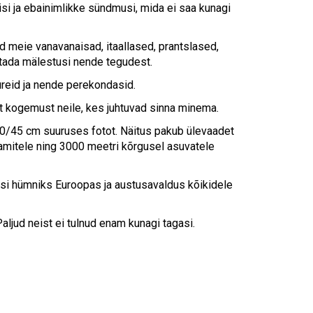
isi ja ebainimlikke sündmusi, mida ei saa kunagi
d meie vanavanaisad, itaallased, prantslased,
otada mälestusi nende tegudest.
reid ja nende perekondasid.
t kogemust neile, kes juhtuvad sinna minema.
0/45 cm suuruses fotot. Näitus pakub ülevaadet
lamitele ning 3000 meetri kõrgusel asuvatele
si hümniks Euroopas ja austusavaldus kõikidele
ljud neist ei tulnud enam kunagi tagasi.