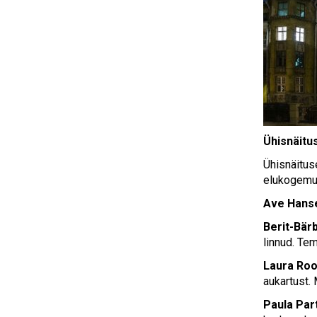
Ühisnäitus
Ühisnäituse
elukogemus
Ave Hans
Berit-Bär
linnud. Tem
Laura Ro
aukartust.
Paula Par