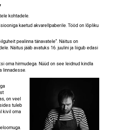
Touch
7
device
users
tele kohtadele.
can
lsiooniga kaetud akvarellpaberile. Tööd on lõpliku
use
touch
and
ilguheit pealinna tänavatele“. Näitus on
swipe
e. Näitus jääb avatuks 16. juulini ja liigub edasi
gestures.
mitsi oma hirmudega. Nüüd on see leidnud kindla
a linnadesse.
oga
st
as, on veel
tsides tuleb
l kivil oma
iseloomuga.