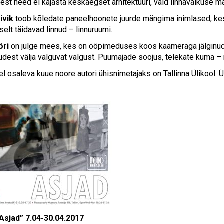
est need ei kajasta keskaegset arhitektuuri, vaid linnavaikuse
ivik
toob kõledate paneelhoonete juurde mängima inimlased, kes v
selt täidavad linnud – linnuruumi.
öri
on julge mees, kes on ööpimeduses koos kaameraga jälginud h
dest välja valguvat valgust. Puumajade soojus, telekate kuma –
el osaleva kuue noore autori ühisnimetajaks on Tallinna Ülikool. 
“Asjad” 7.04-30.04.2017