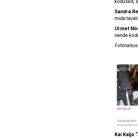
kodused, s
Sandra Re
mida tavali
Urmet Nö
nende kodu
Fotonäitus
Kai Kaljo 