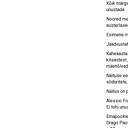
Kõik märgid
unustada.
Noored meh
austerlase
Esimene ma
Jäädvustat
Kaheaastas
kitsastest
mäenõlvad
Näituse ee
sõduritele
Näitus on 
Alessio Fr
Ei tohi unu
Emapoolne
Drago Paol