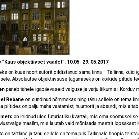
 “Kuus objektiivset vaadet”. 10.05- 29. 05.2017
ks on kuus noort autorit pildistanud sama linna – Tallinna, kuid 
ele. Absoluutse objektiivsuse tagamiseks on kõikide piltide teg
en
paneb tähele igapäevaseid valguse ja varju liikumisi. Korduv mo
bel Rebane
on sündinud nõmmekas ning tänu sellele on tema lin
a piltides on palju maha vaatamist, huumorit ja absurdi, mis aitab
omets
on leidnud üles futuristliku kvartali, mis oma soomuselise
 Mustvalge maailm, mis laiutab vaid mõnisada meetrit lopsakast K
ts
on tartlane ja tänu sellele on tema pilk Tallinnale hoopis teis