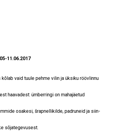
.05-11.06.2017
 kõlab vaid tuule pehme vilin ja üksiku röövlinnu
st haavadest: ümberringi on mahajäetud
mide osakesi, šrapnellikilde, padruneid ja siin-
rke sõjategevusest.