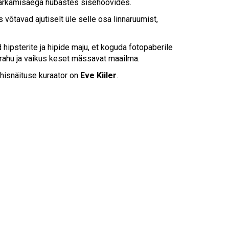
 märkamisaega hubastes sisehoovides.
õtavad ajutiselt üle selle osa linnaruumist,
ipsterite ja hipide maju, et koguda fotopaberile
 rahu ja vaikus keset mässavat maailma.
Ühisnäituse kuraator on
Eve Kiiler
.