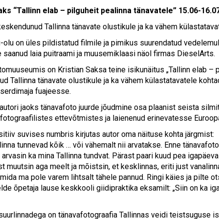
aks “Tallinn elab – pilguheit pealinna tänavatele”
15.06-16.0
keskendunud Tallinna tänavate olustikule ja ka vähem külastatava
u-olu on üles pildistatud filmile ja pimikus suurendatud vedelemu
 saanud laia puitraami ja muusemiklaasi näol firmas DieselArts.
tomuuseumis on Kristian Saksa teine isikunäitus „Tallinn elab – p
 Tallinna tänavate olustikule ja ka vähem külastatavatele kohtadel
serdimaja fuajeesse.
i autori jaoks tänavafoto juurde jõudmine osa plaanist seista sil
fotograafilistes ettevõtmistes ja laienenud erinevatesse Euroop
sitiiv suvises numbris kirjutas autor oma näituse kohta järgmist:
inna tunnevad kõik … või vähemalt nii arvatakse. Enne tänavafot
 arvasin ka mina Tallinna tundvat. Pärast paari kuud pea igapäeva
st muutsin aga meelt ja mõistsin, et kesklinnas, eriti just vanalinn
 mida ma pole varem lihtsalt tähele pannud. Ringi käies ja pilte o
de õpetaja lause keskkooli giidipraktika eksamilt: „Siin on ka iga
suurlinnadega on tänavafotograafia Tallinnas veidi teistsuguse 