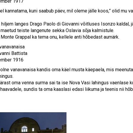
tember 1917
l kannatama, kuni saabub päev, mil oleme jälle koos,” olid mu 
 hiljem langes Drago Paolo di Giovanni võitluses Isonzo kaldal, j
 maetud teiste langenute sekka Oslavia sõja kalmistule.
i Monte Grappal ka tema onu, kellele anti hõbedast aumärk.
vanavanaisa
ovanni Battista
tember 1916
olne vanavanaisa kandis oma käel musta käepaela, mis meenuta
hingus.
ärast oma venna surma sai ta ise Nova Vasi lahingus vaenlase kuu
haavadele, sundis ta oma kaaslasi edasi liikuma ja teenis nii hõ