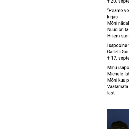
† 20. sep
“Peame vee
kirjas.
Mõni nädal
Nüüd on ta
Hiljem sur
Isapoolne 
Gallelli Gi
† 17. sep
Minu isapo
Michele la
Mõni kuu p
Vaatamata 
last.