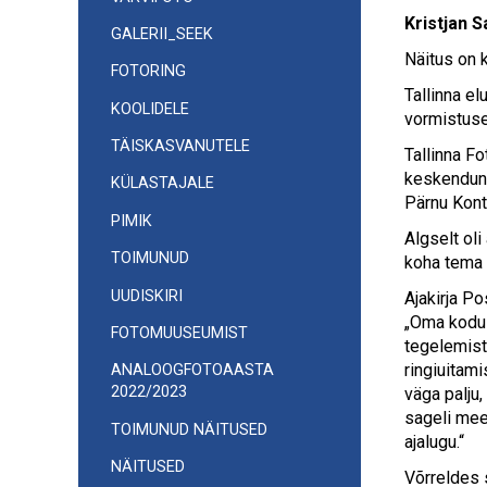
Kristjan S
navigatsioon
GALERII_SEEK
Näitus on 
FOTORING
Tallinna el
KOOLIDELE
vormistuse
TÄISKASVANUTELE
Tallinna Fo
keskendunud
KÜLASTAJALE
Pärnu Kont
PIMIK
Algselt ol
TOIMUNUD
koha tema 
UUDISKIRI
Ajakirja Po
„Oma kodul
FOTOMUUSEUMIST
tegelemist
ringiuitami
ANALOOGFOTOAASTA
2022/2023
väga palju,
sageli meel
TOIMUNUD NÄITUSED
ajalugu.“
NÄITUSED
Võrreldes 