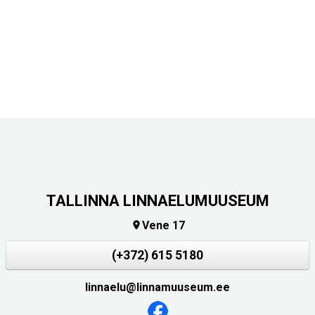
TALLINNA LINNAELUMUUSEUM
Vene 17

(+372) 615 5180
linnaelu@linnamuuseum.ee