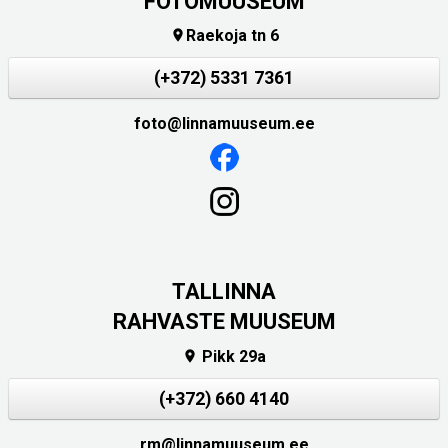
FOTOMUUSEUM
Raekoja tn 6

(+372) 5331 7361
foto@linnamuuseum.ee
TALLINNA
RAHVASTE MUUSEUM
Pikk 29a

(+372) 660 4140
rm@linnamuuseum.ee