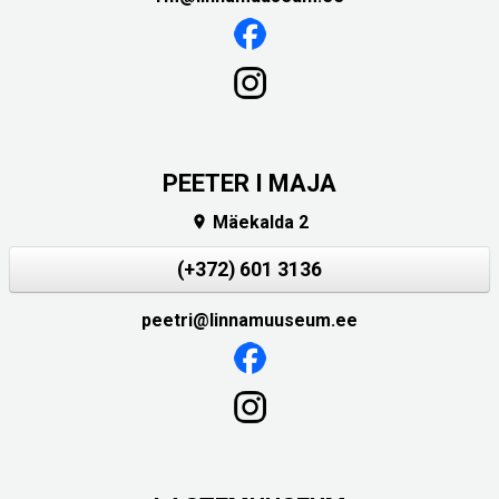
PEETER I MAJA
Mäekalda 2

(+372) 601 3136
peetri@linnamuuseum.ee