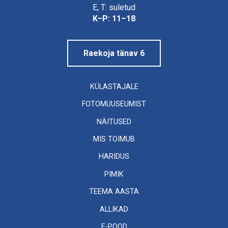
Linnamuuseum
E, T: suletud
K–P: 11–18
Raekoja tänav 6
KÜLASTAJALE
FOTOMUUSEUMIST
NÄITUSED
MIS TOIMUB
HARIDUS
PIMIK
TEEMA AASTA
ALLIKAD
E-POOD