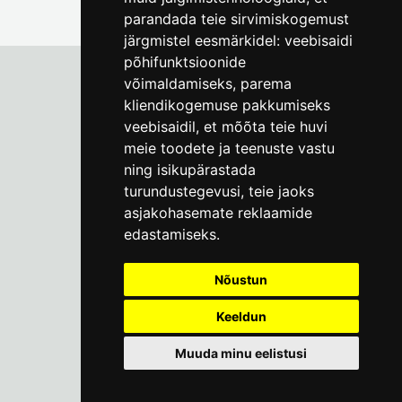
parandada teie sirvimiskogemust
järgmistel eesmärkidel:
veebisaidi
põhifunktsioonide
võimaldamiseks
,
parema
kliendikogemuse pakkumiseks
Tallinna Linnamuuseum
veebisaidil
,
et mõõta teie huvi
Vene 17
meie toodete ja teenuste vastu
ning isikupärastada
E-R kell 9-17
(+372) 610 4178
turundustegevusi
,
teie jaoks
asjakohasemate reklaamide
info@linnamuuseum.ee
edastamiseks
.
Küpsisepoliitika
Nõustun
Keeldun
Muuda minu eelistusi