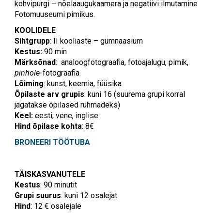
kohvipurgi – nõelaaugukaamera ja negatiivi ilmutamine
Fotomuuseumi pimikus.
KOOLIDELE
Sihtgrupp
: II kooliaste – gümnaasium
Kestus:
90 min
Märksõnad
: analoogfotograafia, fotoajalugu, pimik,
pinhole
-fotograafia
Lõiming
: kunst, keemia, füüsika
Õpilaste arv grupis
: kuni 16 (suurema grupi korral
jagatakse õpilased rühmadeks)
Keel:
eesti, vene, inglise
Hind õpilase kohta
: 8€
BRONEERI TÖÖTUBA
TÄISKASVANUTELE
Kestus
: 90 minutit
Grupi suurus
: kuni 12 osalejat
Hind
: 12 € osalejale