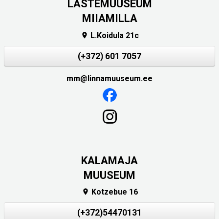
LASTEMUUSEUM
MIIAMILLA
L.Koidula 21c

(+372) 601 7057
mm@linnamuuseum.ee
KALAMAJA
MUUSEUM
Kotzebue 16

(+372)54470131