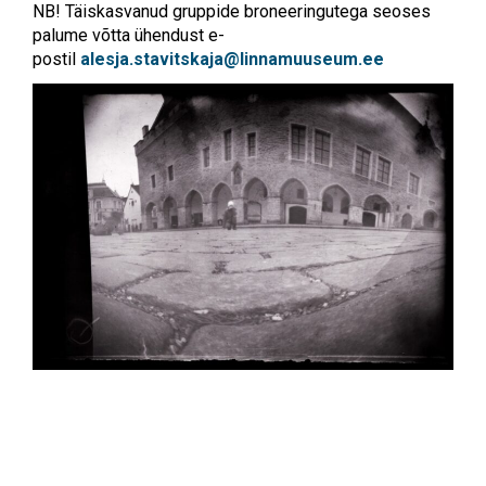
NB! Täiskasvanud gruppide broneeringutega seoses
palume võtta ühendust e-
postil
alesja.stavitskaja@linnamuuseum.ee