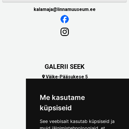
kalamaja@linnamuuseum.ee
GALERII SEEK
Väike-Pääsukese 5

(+372) 5309 7535
foto@linnamuuseum.ee
Me kasutame
küpsiseid
See veebisait kasutab küpsiseid ja
muid jälgimistehnoloogiaid, et