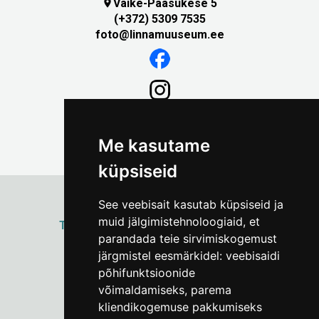
Väike-Pääsukese 5

(+372) 5309 7535
foto@linnamuuseum.ee
Me kasutame
küpsiseid
See veebisait kasutab küpsiseid ja
muid jälgimistehnoloogiaid, et
ТАЛЛИННСКИЙ
ГОРОДСКОЙ МУЗЕЙ
parandada teie sirvimiskogemust
Vene 17
järgmistel eesmärkidel:
veebisaidi
põhifunktsioonide
Пн–Пт 9–17:
(+372) 610 4178
võimaldamiseks
,
parema
kliendikogemuse pakkumiseks
info@linnamuuseum.ee