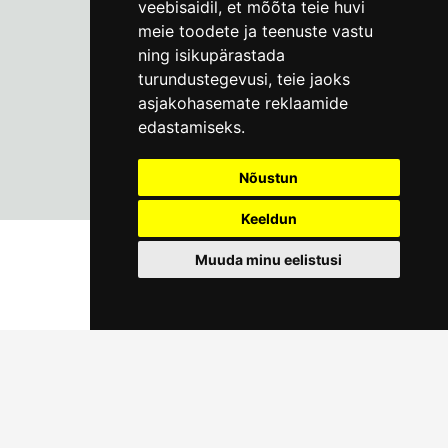
veebisaidil
,
et mõõta teie huvi
meie toodete ja teenuste vastu
ning isikupärastada
turundustegevusi
,
teie jaoks
asjakohasemate reklaamide
edastamiseks
.
Nõustun
Keeldun
Muuda minu eelistusi