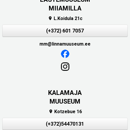
MIIAMILLA
L.Koidula 21c

(+372) 601 7057
mm@linnamuuseum.ee
KALAMAJA
MUUSEUM
Kotzebue 16

(+372)54470131