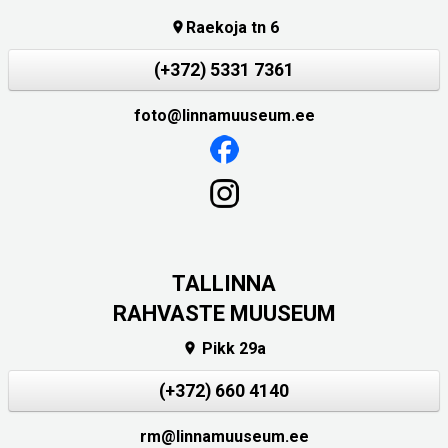
Raekoja tn 6

(+372) 5331 7361
foto@linnamuuseum.ee
TALLINNA
RAHVASTE MUUSEUM
Pikk 29a

(+372) 660 4140
rm@linnamuuseum.ee