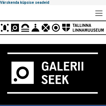
Värskenda küpsise seadeid
Mobiili
Men
Peamenüü