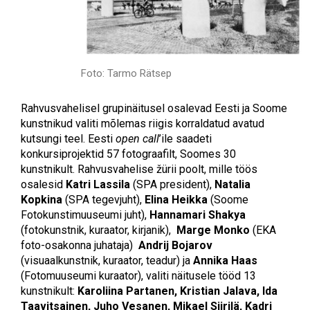
Foto: Tarmo Rätsep
Rahvusvahelisel grupinäitusel osalevad Eesti ja Soome
kunstnikud valiti mõlemas riigis korraldatud avatud
kutsungi teel. Eesti
open call
’ile saadeti
konkursiprojektid 57 fotograafilt, Soomes 30
kunstnikult. Rahvusvahelise žürii poolt, mille töös
osalesid
Katri Lassila
(SPA president),
Natalia
Kopkina
(SPA tegevjuht),
Elina Heikka
(Soome
Fotokunstimuuseumi juht),
Hannamari Shakya
(fotokunstnik, kuraator, kirjanik),
Marge Monko
(EKA
foto-osakonna juhataja)
Andrij Bojarov
(visuaalkunstnik, kuraator, teadur) ja
Annika Haas
(Fotomuuseumi kuraator), valiti näitusele tööd 13
kunstnikult:
Karoliina Partanen, Kristian Jalava, Ida
Taavitsainen, Juho Vesanen, Mikael Siirilä,
Kadri