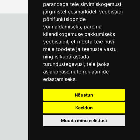
parandada teie sirvimiskogemust
järgmistel eesmärkidel:
veebisaidi
põhifunktsioonide
võimaldamiseks
,
parema
kliendikogemuse pakkumiseks
Tallinna Linnamuuseum
veebisaidil
,
et mõõta teie huvi
Vene 17
meie toodete ja teenuste vastu
ning isikupärastada
E-R kell 9-17
(+372) 610 4178
turundustegevusi
,
teie jaoks
asjakohasemate reklaamide
info@linnamuuseum.ee
edastamiseks
.
Küpsisepoliitika
Nõustun
Keeldun
Muuda minu eelistusi