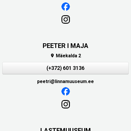
PEETER I MAJA
Mäekalda 2

(+372) 601 3136
peetri@linnamuuseum.ee
LASTEMUUSEUM