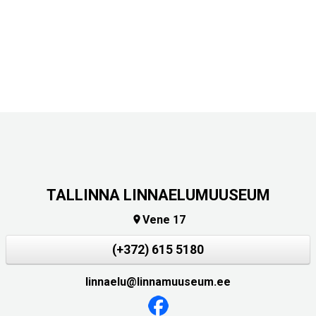
TALLINNA LINNAELUMUUSEUM
Vene 17

(+372) 615 5180
linnaelu@linnamuuseum.ee