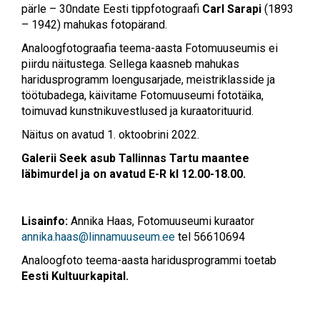
pärle – 30ndate Eesti tippfotograafi
Carl Sarapi
(1893
– 1942) mahukas fotopärand.
Analoogfotograafia teema-aasta Fotomuuseumis ei
piirdu näitustega. Sellega kaasneb mahukas
haridusprogramm loengusarjade, meistriklasside ja
töötubadega, käivitame Fotomuuseumi fototäika,
toimuvad kunstnikuvestlused ja kuraatorituurid.
Näitus on avatud 1. oktoobrini 2022.
Galerii Seek asub Tallinnas Tartu maantee
läbimurdel ja on avatud E-R kl 12.00-18.00.
Lisainfo:
Annika Haas, Fotomuuseumi kuraator
annika.haas@linnamuuseum.ee
tel 56610694
Analoogfoto teema-aasta haridusprogrammi toetab
Eesti Kultuurkapital.