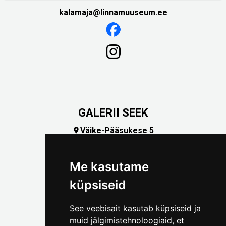
kalamaja@linnamuuseum.ee
GALERII SEEK
Väike-Pääsukese 5

(+372) 5309 7535
foto@linnamuuseum.ee
Me kasutame
küpsiseid
See veebisait kasutab küpsiseid ja
muid jälgimistehnoloogiaid, et