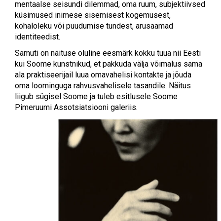
mentaalse seisundi dilemmad, oma ruum, subjektiivsed
küsimused inimese sisemisest kogemusest,
kohaloleku või puudumise tundest, arusaamad
identiteedist.
Samuti on näituse oluline eesmärk kokku tuua nii Eesti
kui Soome kunstnikud, et pakkuda välja võimalus sama
ala praktiseerijail luua omavahelisi kontakte ja jõuda
oma loominguga rahvusvahelisele tasandile. Näitus
liigub sügisel Soome ja tuleb esitlusele Soome
Pimeruumi Assotsiatsiooni galeriis.