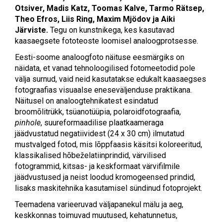
Otsiver, Madis Katz, Toomas Kalve, Tarmo Rätsep,
Theo Efros, Liis Ring, Maxim Mjödov ja Aiki
Järviste.
Tegu on kunstnikega, kes kasutavad
kaasaegsete fototeoste loomisel analoogprotsesse.
Eesti-soome analoogfoto näituse eesmärgiks on
näidata, et vanad tehnoloogilised fotomeetodid pole
välja surnud, vaid neid kasutatakse edukalt kaasaegses
fotograafias visuaalse eneseväljenduse praktikana.
Näitusel on analoogtehnikatest esindatud
broomõlitrükk, tsüanotüüpia, polaroidfotograafia,
pinhole
, suureformaadilise plaatkaameraga
jäädvustatud negatiividest (24 x 30 cm) ilmutatud
mustvalged fotod, mis lõppfaasis käsitsi koloreeritud,
klassikalised hõbeželatiinprindid, värvilised
fotogrammid, kitsas- ja keskformaat värvifilmile
jäädvustused ja neist loodud kromogeensed prindid,
lisaks maskitehnika kasutamisel sündinud fotoprojekt.
Teemadena varieeruvad väljapanekul mälu ja aeg,
keskkonnas toimuvad muutused, kehatunnetus,