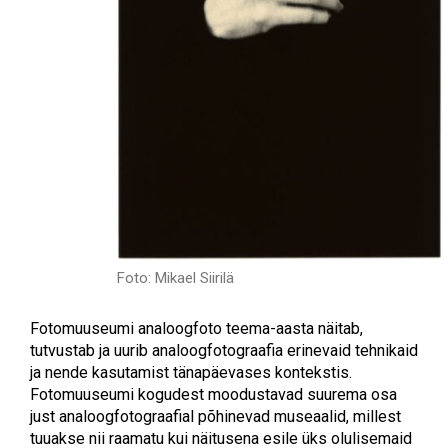
Foto: Mikael Siirilä
Fotomuuseumi analoogfoto teema-aasta näitab,
tutvustab ja uurib analoogfotograafia erinevaid tehnikaid
ja nende kasutamist tänapäevases kontekstis.
Fotomuuseumi kogudest moodustavad suurema osa
just analoogfotograafial põhinevad museaalid, millest
tuuakse nii raamatu kui näitusena esile üks olulisemaid