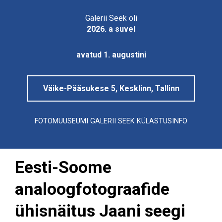
Tallinna
Linnamuuseum
Galerii Seek oli
2026. a suvel
avatud 1. augustini
Väike-Pääsukese 5, Kesklinn, Tallinn
FOTOMUUSEUMI GALERII SEEK KÜLASTUSINFO
Eesti-Soome
analoogfotograafide
ühisnäitus Jaani seegi