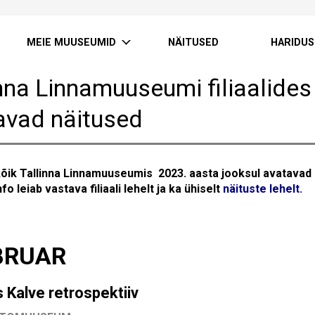
MEIE MUUSEUMID
NÄITUSED
HARIDUS
inna Linnamuuseumi filiaalides
avad näitused
 kõik Tallinna Linnamuuseumis 2023. aasta jooksul avatavad 
fo leiab vastava filiaali lehelt ja ka ühiselt
näituste lehelt
.
BRUAR
Kalve retrospektiiv