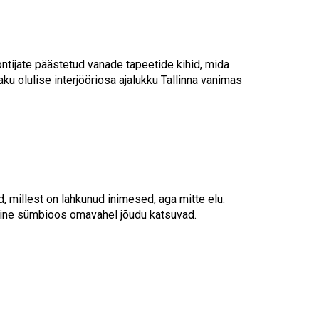
tijate päästetud vanade tapeetide kihid, mida
ku olulise interjööriosa ajalukku Tallinna vanimas
, millest on lahkunud inimesed, aga mitte elu.
line sümbioos omavahel jõudu katsuvad.