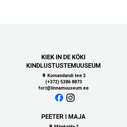
KIEK IN DE KÖKI
KINDLUSTUSTEMUUSEUM
Komandandi tee 2

(+372) 5386 8873
fort@linnamuuseum.ee
PEETER I MAJA
Mäekalda 2
