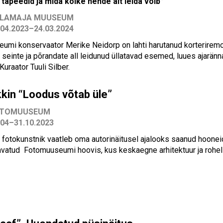
tapeedid ja mida kõike nende alt leida võib”
LAMAJA MUUSEUM
.04.2023–24.03.2024
umi konservaator Merike Neidorp on lahti harutanud korteriremon
seinte ja põrandate all leidunud üllatavad esemed, luues ajaränna
Kuraator Tuuli Silber.
kin “
Loodus võtab üle”
OTOMUUSEUM
.04–31.10.2023
t fotokunstnik vaatleb oma autorinäitusel ajalooks saanud hooneid
avatud Fotomuuseumi hoovis, kus keskaegne arhitektuur ja rohe