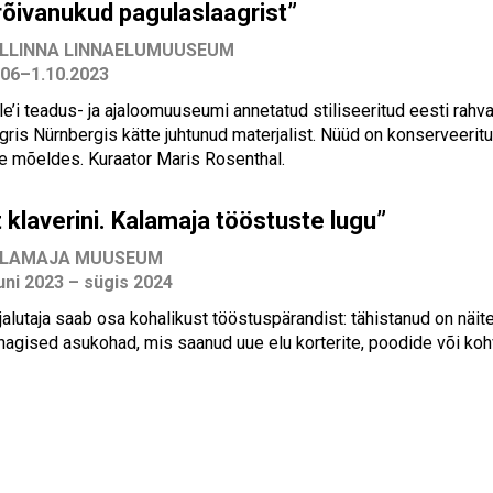
õivanukud pagulaslaagrist”
LLINNA LINNAELUMUUSEUM
.06–1.10.2023
le’i teadus- ja ajaloomuuseumi annetatud stiliseeritud eesti rahv
gris Nürnbergis kätte juhtunud materjalist. Nüüd on konserveeritu
e mõeldes. Kuraator Maris Rosenthal.
t klaverini. Kalamaja tööstuste lugu”
LAMAJA MUUSEUM
uni 2023 – sügis 2024
jalutaja saab osa kohalikust tööstuspärandist: tähistanud on näit
nagised asukohad, mis saanud uue elu korterite, poodide või koh