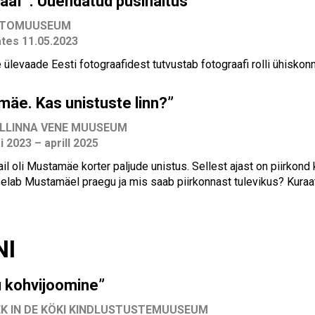
aaf”. Uuendatud püsinäitus
OTOMUUSEUM
ates 11.05.2023
 ülevaade Eesti fotograafidest tutvustab fotograafi rolli ühiskon
äe. Kas unistuste linn?”
LLINNA VENE MUUSEUM
i 2023 – aprill 2025
ail oli Mustamäe korter paljude unistus. Sellest ajast on piirkon
elab Mustamäel praegu ja mis saab piirkonnast tulevikus?
Kuraa
NI
u kohvijoomine”
EK IN DE KÖKI KINDLUSTUSTEMUUSEUM