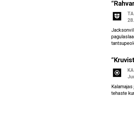
“Rahvar
TA
28
Jacksonvil
pagulaslaa
tantsupeol
“Kruvis
KA
Ju
Kalamajas 
tehaste ku