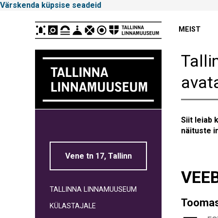
Värskenda küpsise seadeid
Peamenüü
MEIST
Tall
avat
Tallinna
Siit leiab
Linnamuuseum
näituste in
Vene tn 17, Tallinn
VEE
TALLINNA LINNAMUUSEUM
Toomas 
KÜLASTAJALE