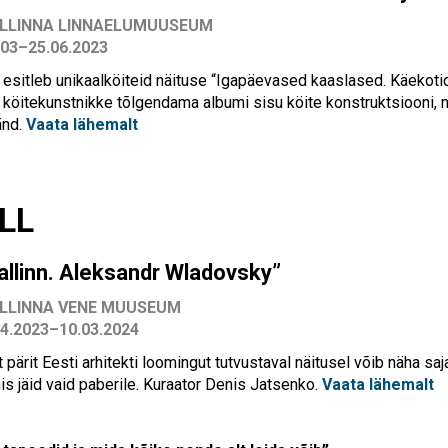
LLINNA LINNAELUMUUSEUM
.03–25.06.2023
 esitleb unikaalköiteid näituse “Igapäevased kaaslased. Käeko
s köitekunstnikke tõlgendama albumi sisu köite konstruktsiooni, 
änd.
Vaata lähemalt
LL
allinn. Aleksandr Wladovsky”
LLINNA VENE MUUSEUM
04.2023–10.03.2024
 pärit Eesti arhitekti loomingut tutvustaval näitusel võib näha
saj
is jäid vaid paberile.
Kuraator
Denis Jatsenko
.
Vaata lähemalt