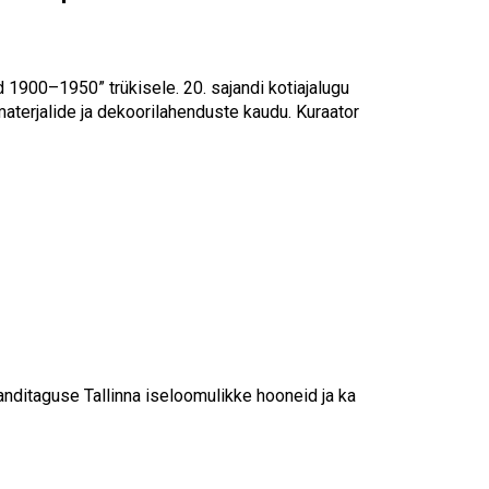
tid 1900–1950
”
trükisele. 20. sajandi
kotiajalugu
materjalide ja dekoorilahenduste kaudu. Kuraator
anditaguse Tallinna iseloomulikke hooneid ja ka