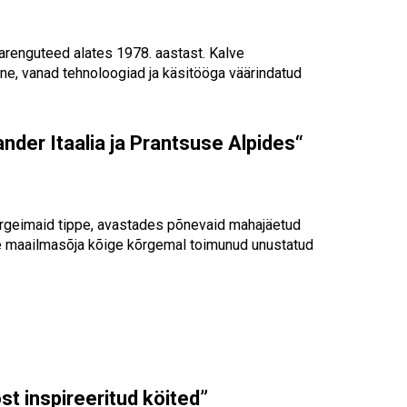
Touch
device
users
arenguteed alates 1978. aastast. Kalve
can
e, vanad tehnoloogiad ja käsitööga väärindatud
use
touch
and
ander Itaalia ja Prantsuse Alpides“
swipe
gestures.
kõrgeimaid tippe, avastades põnevaid mahajäetud
ise maailmasõja kõige kõrgemal toimunud unustatud
st inspireeritud köited”