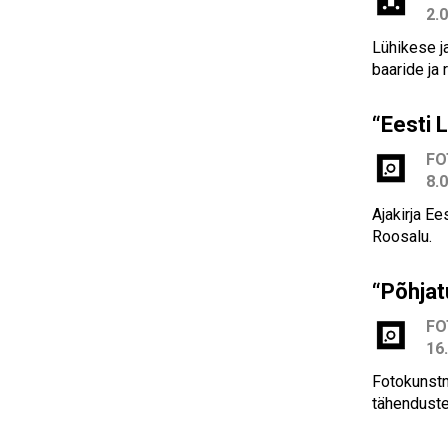
2.
Lühikese j
baaride ja
“Eesti 
F
8.
Ajakirja Ee
Roosalu.
“Põhja
FO
16
Fotokunstni
tähenduste