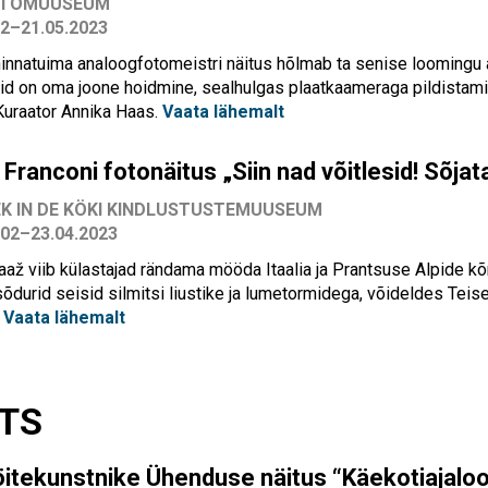
OTOMUUSEUM
02–21.05.2023
hinnatuima analoogfotomeistri näitus hõlmab ta senise loomingu 
d on oma joone hoidmine, sealhulgas plaatkaameraga pildistamin
Kuraator Annika Haas.
Vaata lähemalt
 Franconi fotonäitus „Siin nad võitlesid! Sõjat
EK IN DE KÖKI KINDLUSTUSTEMUUSEUM
.02
–23.04.2023
aaž viib külastajad rändama mööda Itaalia ja Prantsuse Alpide 
 sõdurid seisid silmitsi liustike ja lumetormidega, võideldes Te
.
Vaata lähemalt
TS
öitekunstnike Ühenduse näitus “Käekotiajaloo