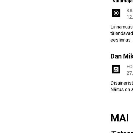
“Kalamaja 
KA
12
Linnamuuse
täiendavad 
eeslinnas. 
Dan Mik
F
27
Disaineris
Näitus on 
MAI