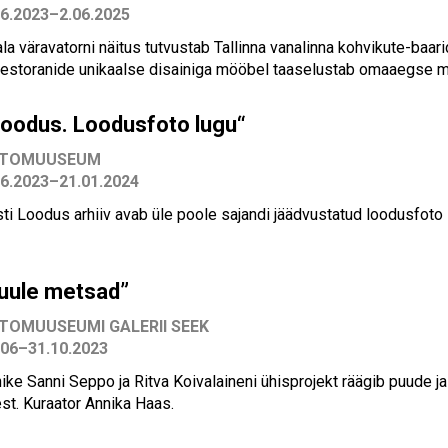
06.2023–2.06.2025
ala väravatorni
näitus tutvustab Tallinna vanalinna kohvikute-baari
 restoranide unikaalse disainiga mööbel taaselustab omaaegse m
Loodus. Loodusfoto lugu“
OTOMUUSEUM
06.2023–21.01.2024
sti Loodus arhiiv avab üle poole sajandi jäädvustatud loodusfoto 
tuule metsad”
TOMUUSEUMI GALERII SEEK
.06–31.10.2023
ke Sanni Seppo ja Ritva Koivalaineni ühisprojekt räägib puude ja
st. Kuraator Annika Haas.