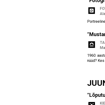
“Fotogr
F
Al
Portreeline
“Mustam
TA
Ma
1960. aast
nüüd? Kes 
JUU
“Lõput
KI