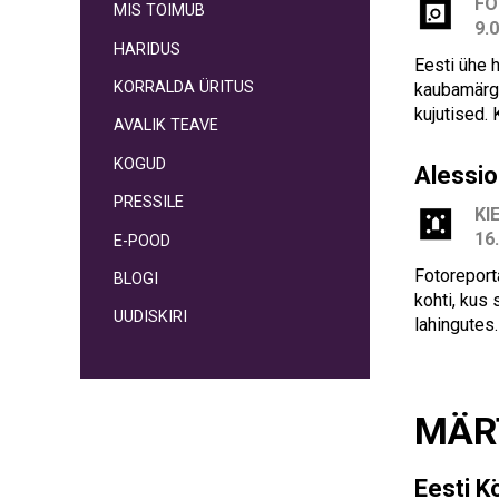
F
MIS TOIMUB
9.
HARIDUS
Eesti ühe 
KORRALDA ÜRITUS
kaubamärgi
kujutised.
AVALIK TEAVE
KOGUD
Alessio
PRESSILE
KI
16
E-POOD
Fotoreport
BLOGI
kohti, kus
UUDISKIRI
lahingutes
MÄR
Eesti K