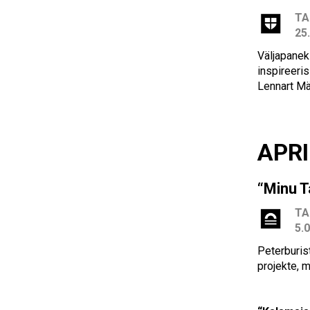
TA
25
Väljapanek
inspireeri
Lennart M
APRI
“Minu T
TA
5.
Peterburist
projekte, m