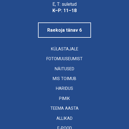
Linnamuuseum
E, T: suletud
K–P: 11–18
Raekoja tänav 6
KÜLASTAJALE
FOTOMUUSEUMIST
NÄITUSED
MIS TOIMUB
HARIDUS
PIMIK
TEEMA AASTA
ALLIKAD
E-POOD