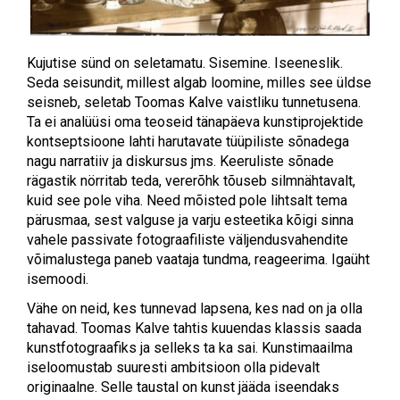
Kujutise sünd on seletamatu. Sisemine. Iseeneslik.
Seda seisundit, millest algab loomine, milles see üldse
seisneb, seletab Toomas Kalve vaistliku tunnetusena.
Ta ei analüüsi oma teoseid tänapäeva kunstiprojektide
kontseptsioone lahti harutavate tüüpiliste sõnadega
nagu narratiiv ja diskursus jms. Keeruliste sõnade
rägastik nörritab teda, vererõhk tõuseb silmnähtavalt,
kuid see pole viha. Need mõisted pole lihtsalt tema
pärusmaa, sest valguse ja varju esteetika kõigi sinna
vahele passivate fotograafiliste väljendusvahendite
võimalustega paneb vaataja tundma, reageerima. Igaüht
isemoodi.
Vähe on neid, kes tunnevad lapsena, kes nad on ja olla
tahavad. Toomas Kalve tahtis kuuendas klassis saada
kunstfotograafiks ja selleks ta ka sai. Kunstimaailma
iseloomustab suuresti ambitsioon olla pidevalt
originaalne. Selle taustal on kunst jääda iseendaks