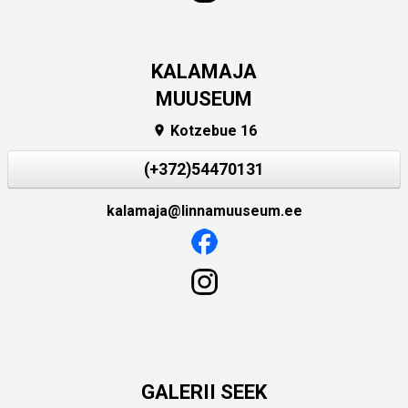
KALAMAJA
MUUSEUM
Kotzebue 16

(+372)54470131
kalamaja@linnamuuseum.ee
GALERII SEEK