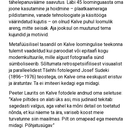
tähelepanuväärne saavutus. Läbi 45 loominguaasta oma
joone kasutamine ja hoidmine – plaatkaameraga
pildistamine, vanade tehnoloogiate ja käsitööga
väärindatud kujutis – on olnud Kalve puhul loomulik
areng, mitte seisak. Aja jooksul on muutunud tema
kujundid ja motiivid.
Metafüüsilisel tasandil on Kalve loomingulise teekonna
tulemit vaadeldud kui paroodiat või epitaafi kogu
modernkultuurile, mille algust fotograafia sünd
sümboliseerib. Sõltumata retrospetsiifilisest visuaalist
ja paralleelidest Tšehhi fotolegend Josef Sudeki
(1896–1976) teostega, on Kalve oma eeskujust eristuv
ja äratuntav. Ta ei imiteeri kedagi ega midagi.
Peeter Laurits on Kalve fotodele andnud oma seletuse:
“Kalve piltides on alati üks asi, mis judinaid tekitab:
sagedasti valgus, aga vahel ka mõni detail on toetatud
nõnda, et kui näeme ta ära, variseb koost meie
turvatunne siin maailmas. Pilt on omapead ega meenuta
midagi. Põhjatusügav.”