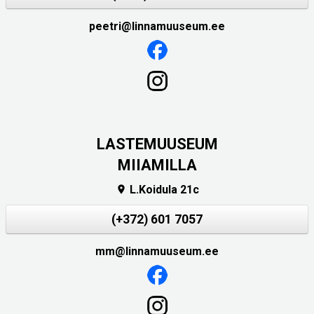
peetri@linnamuuseum.ee
LASTEMUUSEUM
MIIAMILLA
L.Koidula 21c

(+372) 601 7057
mm@linnamuuseum.ee