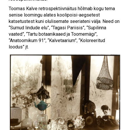
Toomas Kalve retrospektiivnäitus hõlmab kogu tema
senise loomingu alates koolipoisi-aegsetest
katsetustest kuni olulisemate seeriateni välja. Need on
“Surnud lindude elu”, “Tagasi Pariisis”, “Supilinna
vaated”, “Tartu botaanikaaed ja Toomemägi”,
“Anatoomikum 91”, “Kalvetaarium”, “Koloreeritud
loodus” jt.