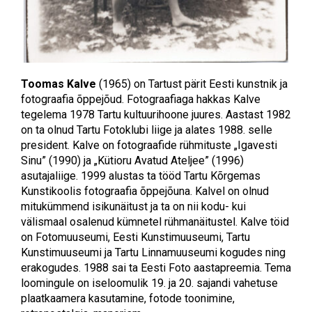
Toomas Kalve
(1965) on Tartust pärit Eesti kunstnik ja
fotograafia õppejõud. Fotograafiaga hakkas Kalve
tegelema 1978 Tartu kultuurihoone juures. Aastast 1982
on ta olnud Tartu Fotoklubi liige ja alates 1988. selle
president. Kalve on fotograafide rühmituste „Igavesti
Sinu” (1990) ja „Kütioru Avatud Ateljee” (1996)
asutajaliige. 1999 alustas ta tööd Tartu Kõrgemas
Kunstikoolis fotograafia õppejõuna. Kalvel on olnud
mitukümmend isikunäitust ja ta on nii kodu- kui
välismaal osalenud kümnetel rühmanäitustel. Kalve töid
on Fotomuuseumi, Eesti Kunstimuuseumi, Tartu
Kunstimuuseumi ja Tartu Linnamuuseumi kogudes ning
erakogudes. 1988 sai ta Eesti Foto aastapreemia. Tema
loomingule on iseloomulik 19. ja 20. sajandi vahetuse
plaatkaamera kasutamine, fotode toonimine,