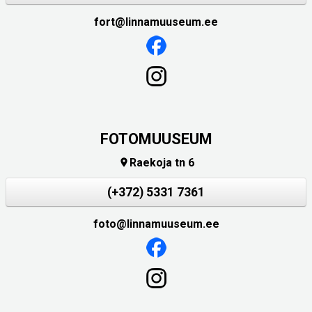
fort@linnamuuseum.ee
FOTOMUUSEUM
Raekoja tn 6

(+372) 5331 7361
foto@linnamuuseum.ee