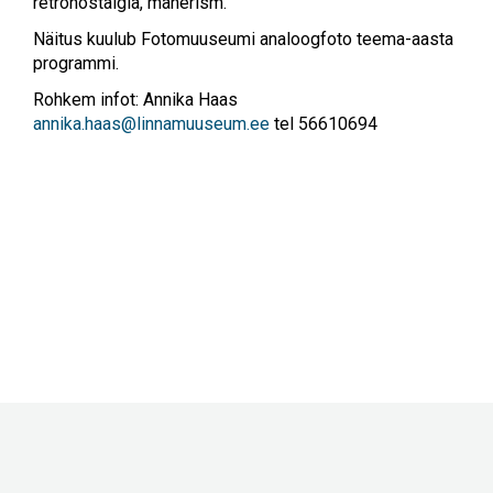
retronostalgia, manerism.
Näitus kuulub Fotomuuseumi analoogfoto teema-aasta
programmi.
Rohkem infot: Annika Haas
annika.haas@linnamuuseum.ee
tel 56610694