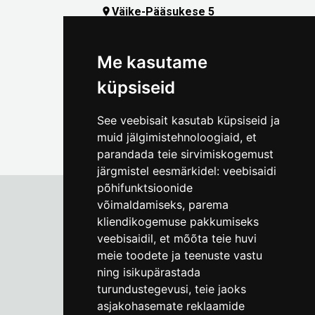
Väike-Pääsukese 5

(+372) 5309 7535
foto@linnamuuseum.ee
Me kasutame
küpsiseid
See veebisait kasutab küpsiseid ja
muid jälgimistehnoloogiaid, et
parandada teie sirvimiskogemust
järgmistel eesmärkidel:
veebisaidi
põhifunktsioonide
võimaldamiseks
,
parema
kliendikogemuse pakkumiseks
Tallinna Linnamuuseum
veebisaidil
,
et mõõta teie huvi
Vene 17
meie toodete ja teenuste vastu
ning isikupärastada
E-R kell 9-17
(+372) 610 4178
turundustegevusi
,
teie jaoks
asjakohasemate reklaamide
info@linnamuuseum.ee