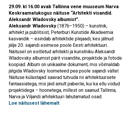
29.09. kl 16.00 avab Tallinna vene muuseum Narva
Keskraamatukogus näituse “Arhitekti visandid.
Aleksandr Wladovsky albumist”.
Aleksandr Wladovsky
(1876–1950) – kunstnik,
arhitekt ja publitsist, Peterburi Kunstide Akadeemia
kasvandik – esindab arhitektide plejaadi, kes jätnud
jälje 20. sajandi esimese poole Eesti arhitektuuri.
Näitusel on esitletud arhitekti ja kunstniku Aleksandr
Wladovsky albumist pärit visandite, projektide ja fotode
koopiad. Album on unikaalne dokument, mis võimaldab
jälgida Wladovsky loometeed pea poole sajandi vältel.
Näituse külastajad saavad tutvuda nii arhitektuursete
fantaasiatega, mis jäid ainult paberile, kui ka ellu viidud
projektidega – hoonetega, millest on saanud Tallinna,
Narva ja Viljandi arhitektuuri lahutamatud osad.
Loe näitusest lähemalt