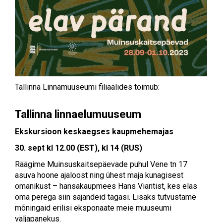
Tallinna Linnamuuseumi filiaalides toimub:
Tallinna linnaelumuuseum
Ekskursioon keskaegses kaupmehemajas
30. sept kl 12.00 (EST), kl 14 (RUS)
Räägime Muinsuskaitsepäevade puhul Vene tn 17
asuva hoone ajaloost ning ühest maja kunagisest
omanikust – hansakaupmees Hans Viantist, kes elas
oma perega siin sajandeid tagasi. Lisaks tutvustame
mõningaid erilisi eksponaate meie muuseumi
väljapanekus.