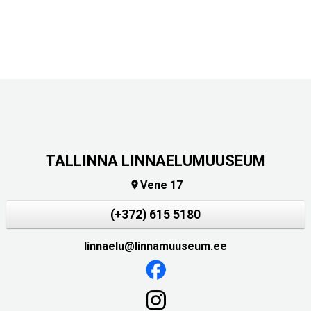
TALLINNA LINNAELUMUUSEUM
Vene 17

(+372) 615 5180
linnaelu@linnamuuseum.ee