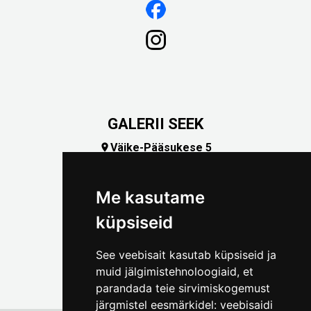
GALERII SEEK
Väike-Pääsukese 5

(+372) 5309 7535
foto@linnamuuseum.ee
Me kasutame
küpsiseid
See veebisait kasutab küpsiseid ja
muid jälgimistehnoloogiaid, et
parandada teie sirvimiskogemust
järgmistel eesmärkidel:
veebisaidi