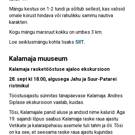
Mängu kestus on 1-2 tundi ja sõltub sellest, kas valisid
omale kiirust hindava või rahulikku sammu nautiva
karakteri.
Kogu mängu marsruut kokku on umbes 3 km.
Loe seiklusmängu kohta lisaks
SIIT
.
Kalamaja muuseum
Kalamaja rasketööstuse ajaloo ekskursioon
28. sept kl 18.00, algusega Jahu ja Suur-Patarei
ristmikul
Tööstusajastu sünnitas tänapäevase Kalamaja. Andres
Siplase ekskursioon vaatab, kuidas.
Tõsi, Kalamajale panid aluse ja andsid nime kalurid. Aga
19. sajandi lõpus saabus Kalamajja raske raua ajastu.
Vetikate ja kalaraipehaisu asemele tuli tahm ja õli. Tõsi
on ka see, et seesama raske raua ajastu kujundas