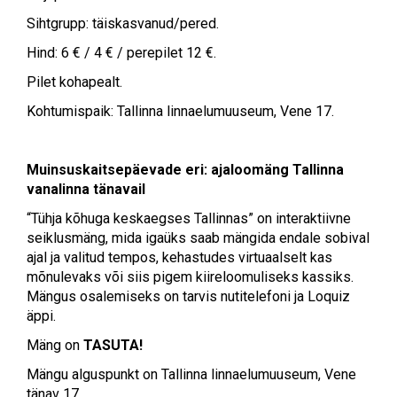
Sihtgrupp: täiskasvanud/pered.
Hind: 6 € / 4 € / perepilet 12 €.
Pilet kohapealt.
Kohtumispaik: Tallinna linnaelumuuseum, Vene 17.
Muinsuskaitsepäevade eri: ajaloomäng Tallinna
vanalinna tänavail
“Tühja kõhuga keskaegses Tallinnas” on interaktiivne
seiklusmäng, mida igaüks saab mängida endale sobival
ajal ja valitud tempos, kehastudes virtuaalselt kas
mõnulevaks või siis pigem kiireloomuliseks kassiks.
Mängus osalemiseks on tarvis nutitelefoni ja Loquiz
äppi.
Mäng on
TASUTA!
Mängu alguspunkt on Tallinna linnaelumuuseum, Vene
tänav 17.