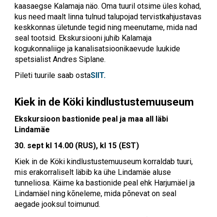
kaasaegse Kalamaja näo. Oma tuuril otsime üles kohad,
kus need maalt linna tulnud talupojad tervistkahjustavas
keskkonnas ületunde tegid ning meenutame, mida nad
seal tootsid. Ekskursiooni juhib Kalamaja
kogukonnaliige ja kanalisatsioonikaevude luukide
spetsialist Andres Siplane.
Pileti tuurile saab osta
SIIT.
Kiek in de Köki kindlustustemuuseum
Ekskursioon bastionide peal ja maa all läbi
Lindamäe
30. sept kl 14.00 (RUS), kl 15 (EST)
Kiek in de Köki kindlustustemuuseum korraldab tuuri,
mis erakorraliselt läbib ka ühe Lindamäe aluse
tunneliosa. Käime ka bastionide peal ehk Harjumäel ja
Lindamäel ning kõneleme, mida põnevat on seal
aegade jooksul toimunud.