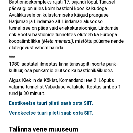
Bastionidekompleks rajati 17. sajandi lõpul. Tänasel
päevalgi on alles kolm bastioni koos käikudega.
Avalikkusele on külastamiseks käigud praeguse
Harjumäe ja Lindamäe all. Lindamäe alusesse
tunnelisse on pääs vaid eriekskursiooniga. Lindamäe
ehk Rootsi bastionide tunnelites elutseb ka Euroopa
koopaämblikke
(Meta menardi)
, mistõttu püüame nende
elutegevust vähem häirida.
***
1980. aastatel ilmestas linna tänavapilti noorte punk-
kultuur, osa punkareid elutses ka bastionikäikudes.
Algus Kiek in de Kökist, Komandandi tee 2. Lõpuks
väljume tunnelist Vabaduse väljakule. Kestus umbes 1
tund ja 30 minutit.
Eestikeelse tuuri pileti saab osta
SIIT.
Venekeelse tuuri pileti saab osta
SIIT.
Tallinna vene muuseum