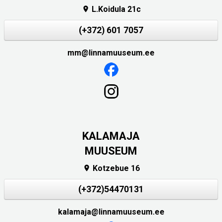
L.Koidula 21c

(+372) 601 7057
mm@linnamuuseum.ee
KALAMAJA
MUUSEUM
Kotzebue 16

(+372)54470131
kalamaja@linnamuuseum.ee