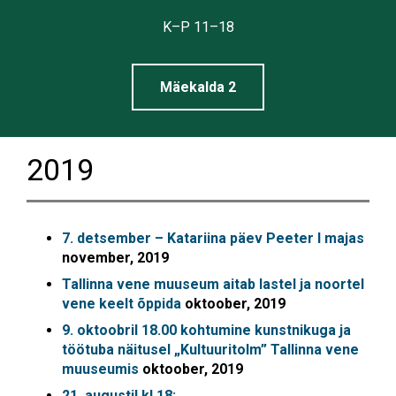
Tallinna
K–P 11–18
Linnamuuseum
Mäekalda 2
2019
7. detsember – Katariina päev Peeter I majas
november, 2019
Tallinna vene muuseum aitab lastel ja noortel
vene keelt õppida
oktoober, 2019
9. oktoobril 18.00 kohtumine kunstnikuga ja
töötuba näitusel „Kultuuritolm” Tallinna vene
muuseumis
oktoober, 2019
21. augustil kl 18: