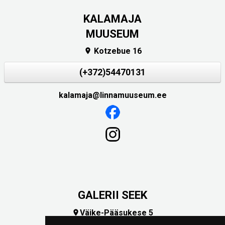
KALAMAJA
MUUSEUM
Kotzebue 16

(+372)54470131
kalamaja@linnamuuseum.ee
GALERII SEEK
Väike-Pääsukese 5

(+372) 5309 7535