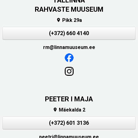
TALLINNA
RAHVASTE MUUSEUM
Pikk 29a

(+372) 660 4140
rm@linnamuuseum.ee
PEETER I MAJA
Mäekalda 2

(+372) 601 3136
peetri@linnamuuseum.ee