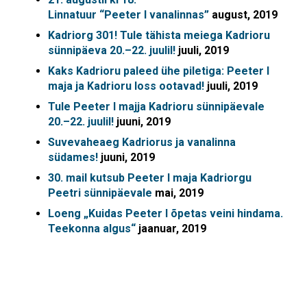
Linnatuur “Peeter I vanalinnas”
august, 2019
Kadriorg 301! Tule tähista meiega Kadrioru
sünnipäeva 20.–22. juulil!
juuli, 2019
Kaks Kadrioru paleed ühe piletiga: Peeter I
maja ja Kadrioru loss ootavad!
juuli, 2019
Tule Peeter I majja Kadrioru sünnipäevale
20.–22. juulil!
juuni, 2019
Suvevaheaeg Kadriorus ja vanalinna
südames!
juuni, 2019
30. mail kutsub Peeter I maja Kadriorgu
Peetri sünnipäevale
mai, 2019
Loeng „Kuidas Peeter I õpetas veini hindama.
Teekonna algus“
jaanuar, 2019