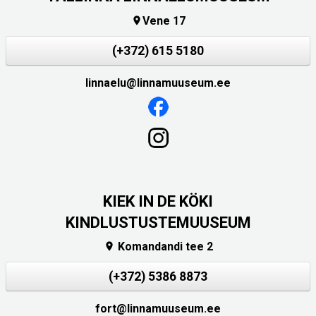
Vene 17

(+372) 615 5180
linnaelu@linnamuuseum.ee
KIEK IN DE KÖKI
KINDLUSTUSTEMUUSEUM
Komandandi tee 2

(+372) 5386 8873
fort@linnamuuseum.ee