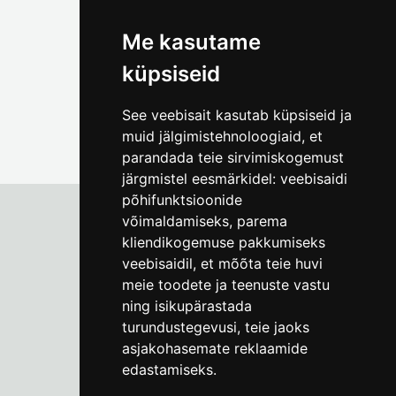
foto@linnamuuseum.ee
Me kasutame
küpsiseid
See veebisait kasutab küpsiseid ja
muid jälgimistehnoloogiaid, et
parandada teie sirvimiskogemust
järgmistel eesmärkidel:
veebisaidi
põhifunktsioonide
võimaldamiseks
,
parema
kliendikogemuse pakkumiseks
Tallinna Linnamuuseum
veebisaidil
,
et mõõta teie huvi
Vene 17
meie toodete ja teenuste vastu
ning isikupärastada
E-R kell 9-17
(+372) 610 4178
turundustegevusi
,
teie jaoks
asjakohasemate reklaamide
info@linnamuuseum.ee
edastamiseks
.
Küpsisepoliitika