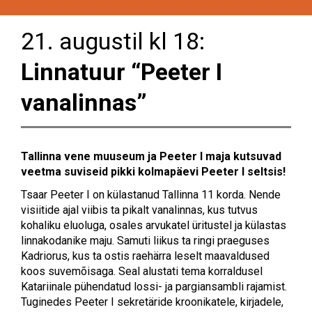
21. augustil kl 18:
Linnatuur “Peeter I
vanalinnas”
Tallinna vene muuseum ja Peeter I maja kutsuvad
veetma suviseid pikki kolmapäevi Peeter I seltsis!
Tsaar Peeter I on külastanud Tallinna 11 korda. Nende
visiitide ajal viibis ta pikalt vanalinnas, kus tutvus
kohaliku eluoluga, osales arvukatel üritustel ja külastas
linnakodanike maju. Samuti liikus ta ringi praeguses
Kadriorus, kus ta ostis raehärra leselt maavaldused
koos suvemõisaga. Seal alustati tema korraldusel
Katariinale pühendatud lossi- ja pargiansambli rajamist.
Tuginedes Peeter I sekretäride kroonikatele, kirjadele,