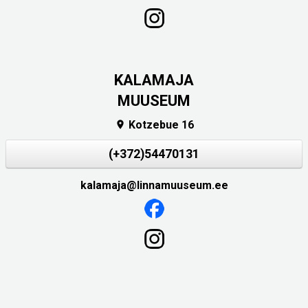
KALAMAJA
MUUSEUM
Kotzebue 16

(+372)54470131
kalamaja@linnamuuseum.ee