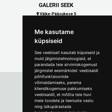
GALERII SEEK
Väike-Pääsukese 5

(+372) 5309 7535
foto@linnamuuseum.ee
Me kasutame
küpsiseid
See veebisait kasutab küpsiseid ja
muid jälgimistehnoloogiaid, et
parandada teie sirvimiskogemust
järgmistel eesmärkidel:
veebisaidi
põhifunktsioonide
võimaldamiseks
,
parema
kliendikogemuse pakkumiseks
Tallinna Linnamuuseum
veebisaidil
,
et mõõta teie huvi
Vene 17
meie toodete ja teenuste vastu
ning isikupärastada
E-R kell 9-17
(+372) 610 4178