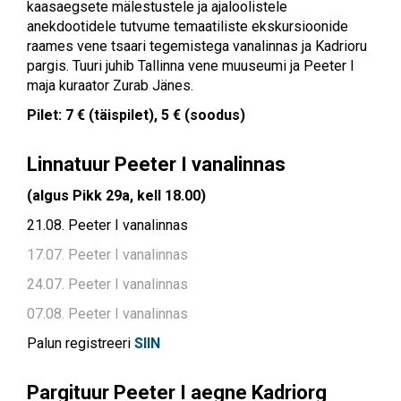
kaasaegsete mälestustele ja ajaloolistele
anekdootidele tutvume temaatiliste ekskursioonide
raames vene tsaari tegemistega vanalinnas ja Kadrioru
pargis. Tuuri juhib Tallinna vene muuseumi ja Peeter I
maja kuraator Zurab Jänes.
Pilet: 7 € (täispilet), 5 € (soodus)
Linnatuur Peeter I vanalinnas
(algus Pikk 29a, kell 18.00)
21.08. Peeter I vanalinnas
17.07. Peeter I vanalinnas
24.07. Peeter I vanalinnas
07.08. Peeter I vanalinnas
Palun registreeri
SIIN
Pargituur Peeter I aegne Kadriorg