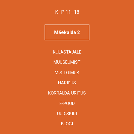
Tallinna
Linnamuuseum
K–P 11–18
Mäekalda 2
KÜLASTAJALE
MUUSEUMIST
MIS TOIMUB
HARIDUS
KORRALDA ÜRITUS
E-POOD
UUDISKIRI
BLOGI