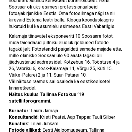
hoonetes asunud kehvadest korterioludest. Hans
Soosaar oli üks esimesi professionaalseid
fotoajakirjanikke Eestis. Oma fotosilmaga nägi ta nii
kirevaid Estonia teatri balle, Klooga koonduslaagris
hukatuid kui ka asumielu esimeses Eesti Vabariigis.
Kalamaja tänavatel eksponeeriti 10 Soosaare fotot,
mida täiendasid piltniku eluolukirjeldused fotode
tagaküljelt. Fotostendid paigaldati samade majade ette,
mille elanikke Soosaar üle 90 aasta tagasi oli
jäädvustanud aadressidel: Kotzebue 16, Tööstuse 4 ja
26, Vabriku 6, Kesk-Kalamaja 11, Võrgu 25, Küti 15,
Väike-Patarei 2 ja 11, Suur-Patarei 10.
Välinäituse raames sai osaleda ka eestikeelsetel
linnaretkedel.
Näitus kuulus Tallinna Fotokuu ’19
satelliitprogrammi.
Kuraator:
Laura Jamsja
Konsultandid:
Kristi Paatsi, Aap Tepper, Tuuli Silber
Kunstnik:
Lilian Juhkam
Fotode allikad:
Eesti Ajaloomuuseum, Tallinna