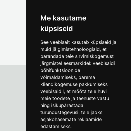
(+372) 5309 7535
foto@linnamuuseum.ee
Me kasutame
küpsiseid
See veebisait kasutab küpsiseid ja
muid jälgimistehnoloogiaid, et
parandada teie sirvimiskogemust
järgmistel eesmärkidel:
veebisaidi
põhifunktsioonide
võimaldamiseks
,
parema
kliendikogemuse pakkumiseks
Tallinna Linnamuuseum
veebisaidil
,
et mõõta teie huvi
Vene 17
meie toodete ja teenuste vastu
ning isikupärastada
E-R kell 9-17
(+372) 610 4178
turundustegevusi
,
teie jaoks
asjakohasemate reklaamide
info@linnamuuseum.ee
edastamiseks
.
Küpsisepoliitika