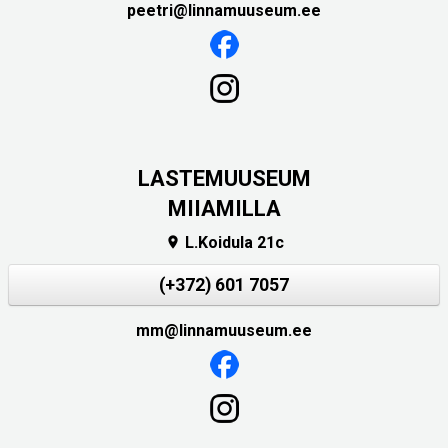
peetri@linnamuuseum.ee
LASTEMUUSEUM
MIIAMILLA
L.Koidula 21c

(+372) 601 7057
mm@linnamuuseum.ee