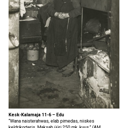
Kesk-Kalamaja 11-6 – Edu
“Wana naisterahwas, elab pimedas, niiskes
keldrikorteris. Maksab üüri 250 mk. kuus.” (AM _