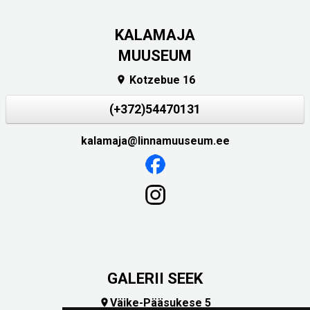
KALAMAJA
MUUSEUM
Kotzebue 16

(+372)54470131
kalamaja@linnamuuseum.ee
GALERII SEEK
Väike-Pääsukese 5
