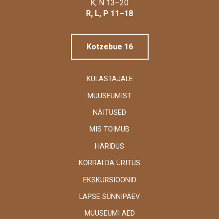
Linnamuuseum
K, N 13–20
R, L, P 11–18
Kotzebue 16
KÜLASTAJALE
MUUSEUMIST
NÄITUSED
MIS TOIMUB
HARIDUS
KORRALDA ÜRITUS
EKSKURSIOONID
LAPSE SÜNNIPÄEV
MUUSEUMI AED