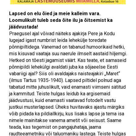
Lapsed on elu õied ja meie kalleim vara.
Loomulikult tuleb seda õite ilu ja õitsemist ka
jäädvustada!
Praegusel ajal võivad näiteks ajakirja Pere ja Kodu
lugejad igast numbrist leida lehekülje toredate
põnnipiltidega. Vanemad on tabanud humoorikaid hetki,
mis kisuvad vaataja suu naerule ilmselt aastaid hiljemgi.
Hetked on tõesti jagamist väärt. Kas teate, et sarnaseid
põnnipildi lehekülgi avaldati juba ka sõjaeelse Eesti
vabariigi ajal? Siis oli avaldajaks naisteajakiri „Maret“
(ilmus Tartus 1935-1940). Lapsed piltidel polnud aga
tabatud mitte juhuslikult, vaid enamasti viimseni sätitud
ja kammitud. Teiste hulgas leidub ka argisemaid
jäädvustusi, kuid enamasti vaatavad fotodelt vastu
justkui musterlapsed. Üheks huvitavaks ajastu märgiks
võib pidada ka pildiallkirju, kus lisaks lapse ja tema isa
nimele mainitakse vanema ametit või seisust. Saame
teada, kas tegemist on pangajuhataja, jaama
raudteeametniku või taluomaniku lastega. Teiste hulgas