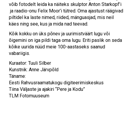
võib fotodelt leida ka näiteks skulptor Anton Starkopf’i
ja raadio-onu Felix Moor’i tütred. Oma ajastust räägivad
piltidel ka laste nimed, riided, mänguasjad, mis neil
käes ning see, kus ja mida nad teevad.
Kõik kokku on üks põnev ja uurimistväärt lugu või
õigemini on iga pildi taga oma lugu. Eriti paslik on seda
kõike uurida nüüd meie 100-aastaseks saanud
vabariigis.
Kuraator: Tuuli Silber
Kunstnik: Anne Järvpõld
Täname:
Eesti Rahvusraamatukogu digiteerimiskeskus
Tiina Väljaste ja ajakiri “Pere ja Kodu”
TLM Fotomuuseum