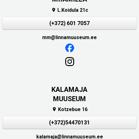
L.Koidula 21c

(+372) 601 7057
mm@linnamuuseum.ee
KALAMAJA
MUUSEUM
Kotzebue 16

(+372)54470131
kalamaja@linnamuuseum.ee