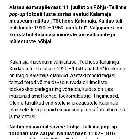
Alates esmaspäevast, 11. juulist on Põhja-Tallinna
pop-up
fotonäituste sarjas avatud Kalamaja
muuseumi näitus „Tööhoos Kalamaja. Kuidas tuli
leib lauale 1920. – 1960. aastatel“. Väljapanek on
koostatud Kalamaja inimeste perealbumite ja
mälestuste põhjal.
Kalamaja muuseumi välinäituse „Tööhoos Kalamaja.
Kuidas tuli leib lauale 1920.–1960. aastatel“ keskmes
on tragid Kalamaja elanikud. Aastakümneid tagasi
tehtud fotod võimaldavad tutvuda eriilmeliste
töökeskkondadega ning võrrelda, kuidas on ajas
muutunud ametikohad, töökorraldus ja -tingimused.
Oleme tänulikud endistele ja praegustele Kalamaja
elanikele, kes jagasid muuseumiga oma fotoalbumeid
ja mälestusi.
Näitus on avatud suvise Põhja-Tallinna pop-up
fotonäituste sarjas.
Näitust näeb 11.07–18.07