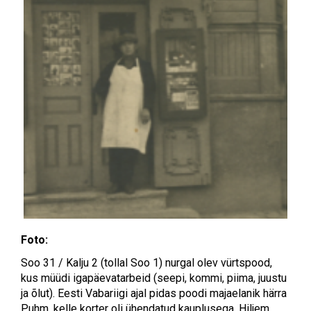
Foto:
Soo 31 / Kalju 2 (tollal Soo 1) nurgal olev vürtspood,
kus müüdi igapäevatarbeid (seepi, kommi, piima, juustu
ja õlut). Eesti Vabariigi ajal pidas poodi majaelanik härra
Puhm, kelle korter oli ühendatud kauplusega. Hiljem