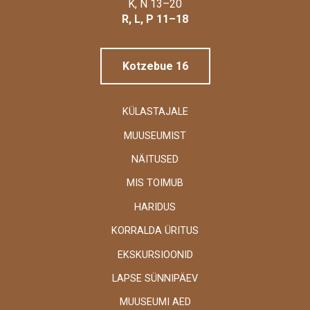
Linnamuuseum
K, N 13–20
R, L, P 11–18
Kotzebue 16
KÜLASTAJALE
MUUSEUMIST
NÄITUSED
MIS TOIMUB
HARIDUS
KORRALDA ÜRITUS
EKSKURSIOONID
LAPSE SÜNNIPÄEV
MUUSEUMI AED