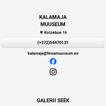
KALAMAJA
MUUSEUM
Kotzebue 16

(+372)54470131
kalamaja@linnamuuseum.ee
GALERII SEEK