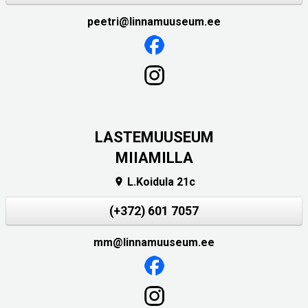
peetri@linnamuuseum.ee
LASTEMUUSEUM
MIIAMILLA
L.Koidula 21c

(+372) 601 7057
mm@linnamuuseum.ee