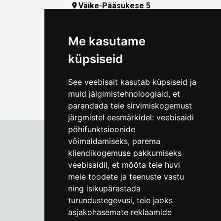
Väike-Pääsukese 5

(+372) 5309 7535
foto@linnamuuseum.ee
Me kasutame
küpsiseid
See veebisait kasutab küpsiseid ja
muid jälgimistehnoloogiaid, et
parandada teie sirvimiskogemust
järgmistel eesmärkidel:
veebisaidi
põhifunktsioonide
võimaldamiseks
,
parema
kliendikogemuse pakkumiseks
Tallinna Linnamuuseum
veebisaidil
,
et mõõta teie huvi
Vene 17
meie toodete ja teenuste vastu
ning isikupärastada
E-R kell 9-17
(+372) 610 4178
turundustegevusi
,
teie jaoks
asjakohasemate reklaamide
info@linnamuuseum.ee