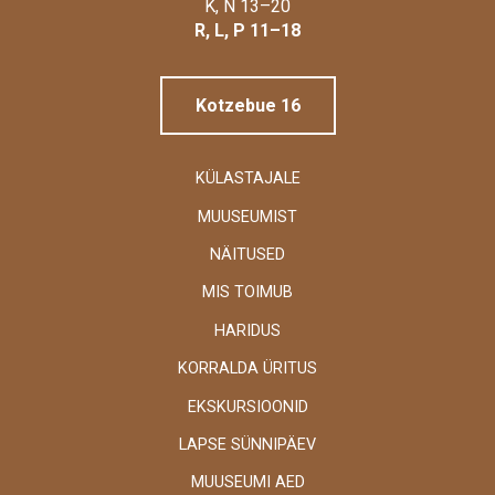
Linnamuuseum
K, N 13–20
R, L, P 11–18
Kotzebue 16
KÜLASTAJALE
MUUSEUMIST
NÄITUSED
MIS TOIMUB
HARIDUS
KORRALDA ÜRITUS
EKSKURSIOONID
LAPSE SÜNNIPÄEV
MUUSEUMI AED