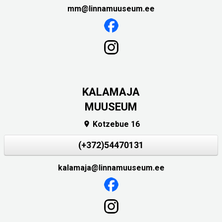
mm@linnamuuseum.ee
KALAMAJA
MUUSEUM
Kotzebue 16

(+372)54470131
kalamaja@linnamuuseum.ee