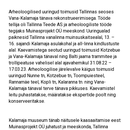
Arheoloogilised uuringud toimusid Tallinnas seoses
Vana-Kalamaja tänava rekonstrueerimisega. Tööde
tellija oli Tallinna Teede AS ja arheoloogiliste tööde
tegijaks Muinasprojekt OÜ meeskond. Uuringualad
paiknesid Tallinna vanalinna muinsuskaitsealal, 13. –
16. sajandi Kalamaja asulakohal ja all-linna kindlustuste
alal. Kaevamistega seotud uuringud toimusid Kotzebue
ja Vana-Kalamaja tänaval ning Balti jaama trammitee ja
trollipeatuse vahelisel alal ajavahemikul 31.08.22 –
17.03.23. Arheoloogilise järelevalve käigus toimusid
uuringud Nunne tn, Kotzebue tn, Toompuiesteel,
Rannamäe teel, Kopli tn, Kalaranna tn. ning Vana-
Kalamaja tänaval terve tänava pikkuses. Kaevamistel
leitu puhastatakse, määratakse ekspertide poolt ning
konserveeritakse.
Kalamaja muuseum tänab näitusele kaasaaitamise eest:
Muinasprojekt OÜ juhatust ja meeskonda, Tallinna