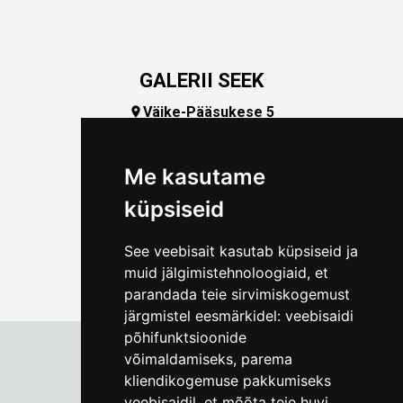
GALERII SEEK
Väike-Pääsukese 5

(+372) 5309 7535
foto@linnamuuseum.ee
Me kasutame
küpsiseid
See veebisait kasutab küpsiseid ja
muid jälgimistehnoloogiaid, et
parandada teie sirvimiskogemust
järgmistel eesmärkidel:
veebisaidi
põhifunktsioonide
võimaldamiseks
,
parema
kliendikogemuse pakkumiseks
Tallinna Linnamuuseum
veebisaidil
,
et mõõta teie huvi