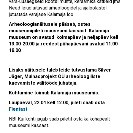
vara-uusaegseid Rootsi münte, keraamika katkeid jms.
Need leiud aitavad arheoloogidel ja ajaloolastel
jutustada varajase Kalamaja loo.
Arheoloogianäitusele pääseb, ostes
muuseumipileti muuseumi kassast. Kalamaja
muuseum on avatud kolmapäev ja neljapäev kell
13.00-20.00 ja reedest pühapäevani avatud 11.00-
18.00
.
Lisaks näitusele tuleb leide tutvustama Silver
Jäger, Muinasprojekt OÜ arheoloogiliste
kaevamiste välitööde juhataja.
Kohtumine toimub Kalamaja muuseumis:
Laupäeval, 22.04 kell 12.00, pileti saab osta
Fientast
NB! Kui kohti jagub saab piletit osta ka kohapealt
muuseumi kassast.