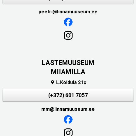
peetri@linnamuuseum.ee
LASTEMUUSEUM
MIIAMILLA
L.Koidula 21c

(+372) 601 7057
mm@linnamuuseum.ee