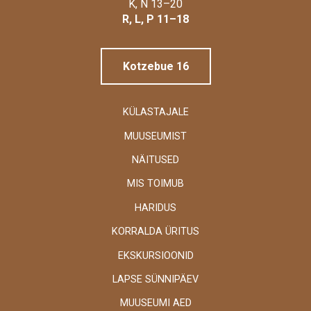
Linnamuuseum
K, N 13–20
R, L, P 11–18
Kotzebue 16
KÜLASTAJALE
MUUSEUMIST
NÄITUSED
MIS TOIMUB
HARIDUS
KORRALDA ÜRITUS
EKSKURSIOONID
LAPSE SÜNNIPÄEV
MUUSEUMI AED