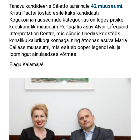
Tänavu kandideeris Silletto auhinnale
42 muuseumi
.
Kristi Paatsi tõstab esile kaks kandidaati:
Kogukonnamuuseumide kategoorias on tugev pisike
kogukondlik muuseum Portugalis asuv Alvor Lifeguard
Interpretation Centre, mis sündis tihedas koostöös
kohaliku kalurikogukonnaga, ning Ateenas asuva Maria
Callase muuseumi, mis esitleb ooperilegendi elu ja
loomingut ainulaadses võtmes.
Elagu Kalamaja!