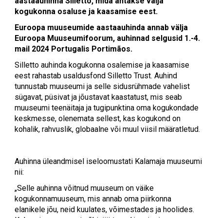
aastaauhinna
Silletto, mida antakse välja
kogukonna osaluse ja kaasamise eest.
Euroopa muuseumide aastaauhinda annab välja
Euroopa Muuseumifoorum, auhinnad selgusid 1.-4.
mail 2024 Portugalis Portimãos.
Silletto auhinda kogukonna osalemise ja kaasamise
eest rahastab usaldusfond Silletto Trust. Auhind
tunnustab muuseumi ja selle sidusrühmade vahelist
sügavat, püsivat ja jõustavat kaastatust, mis seab
muuseumi teenäitaja ja tugipunktina oma kogukondade
keskmesse, olenemata sellest, kas kogukond on
kohalik, rahvuslik, globaalne või muul viisil määratletud.
Auhinna üleandmisel iseloomustati Kalamaja muuseumi
nii:
„Selle auhinna võitnud muuseum on väike
kogukonnamuuseum, mis annab oma piirkonna
elanikele jõu, neid kuulates, võimestades ja hoolides.