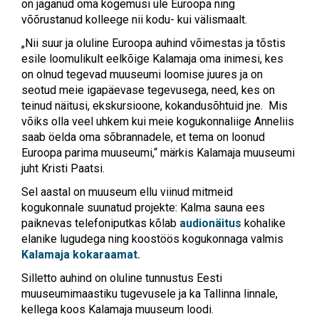
on jaganud oma kogemusi üle Euroopa ning
võõrustanud kolleege nii kodu- kui välismaalt.
„Nii suur ja oluline Euroopa auhind võimestas ja tõstis
esile loomulikult eelkõige Kalamaja oma inimesi, kes
on olnud tegevad muuseumi loomise juures ja on
seotud meie igapäevase tegevusega, need, kes on
teinud näitusi, ekskursioone, kokandusõhtuid jne. Mis
võiks olla veel uhkem kui meie kogukonnaliige Anneliis
saab öelda oma sõbrannadele, et tema on loonud
Euroopa parima muuseumi,“ märkis Kalamaja muuseumi
juht Kristi Paatsi.
Sel aastal on muuseum ellu viinud mitmeid
kogukonnale suunatud projekte: Kalma sauna ees
paiknevas telefoniputkas kõlab
audionäitus
kohalike
elanike lugudega ning koostöös kogukonnaga valmis
Kalamaja kokaraamat.
Silletto auhind on oluline tunnustus Eesti
muuseumimaastiku tugevusele ja ka Tallinna linnale,
kellega koos Kalamaja muuseum loodi.