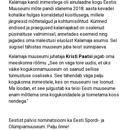
Kalamaja kandi inimestega oli ainulaadne kogu Eestis.
Muuseumi mõte pandi idanema 2018. aasta kevadel
kohalike hulgas korraldatud küsitlusega, millele
järgnesid mõttetalgud ja kohtumisõhtud. Kümned
endised ja praegused kalamajakad on osalenud
püsinäituse valmimisel, annetades esemeid ning
jagades oma mälestusi eluolust Kalamaja asumis. Sel
sügisel tähistas muuseum juba teist sünnipäeva.
Kalamaja muuseumi juhataja
Kristi Paatsi
jagab oma
meeskonna rõõmu: „See on väga tore uudis, et üks
väike kogukonnamuuseum on saanud sellise
tunnustuse osaliseks. See tähendab väga palju
kogukonna inimestele, kes on muuseumi ise loonud.
Ma loodan, et see julgustab ka teisi Eesti muuseume
enam mõtlema oma kogukondadele ja toimetama koos
nendega.“
Eestist pälvis nominatsiooni ka Eesti Spordi- ja
Olümpiamuuseum. Palju õnne!