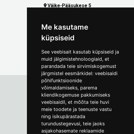
Väike-Pääsukese 5

(+372) 5309 7535
foto@linnamuuseum.ee
Me kasutame
küpsiseid
See veebisait kasutab küpsiseid ja
muid jälgimistehnoloogiaid, et
parandada teie sirvimiskogemust
järgmistel eesmärkidel:
veebisaidi
põhifunktsioonide
võimaldamiseks
,
parema
kliendikogemuse pakkumiseks
Tallinna Linnamuuseum
veebisaidil
,
et mõõta teie huvi
Vene 17
meie toodete ja teenuste vastu
ning isikupärastada
E-R kell 9-17
(+372) 610 4178
turundustegevusi
,
teie jaoks
asjakohasemate reklaamide