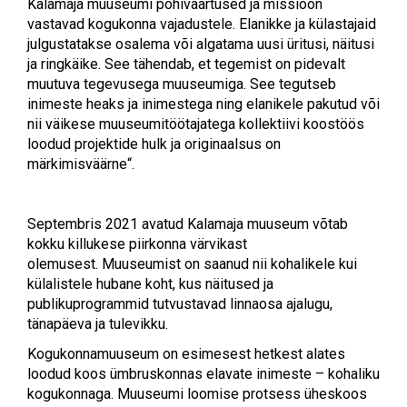
Kalamaja muuseumi põhiväärtused ja missioon
vastavad kogukonna vajadustele. Elanikke ja külastajaid
julgustatakse osalema või algatama uusi üritusi, näitusi
ja ringkäike. See tähendab, et tegemist on pidevalt
muutuva tegevusega muuseumiga. See tegutseb
inimeste heaks ja inimestega ning elanikele pakutud või
nii väikese muuseumitöötajatega kollektiivi koostöös
loodud projektide hulk ja originaalsus on
märkimisväärne“.
Septembris 2021 avatud Kalamaja muuseum võtab
kokku killukese piirkonna värvikast
olemusest. Muuseumist on saanud nii kohalikele kui
külalistele hubane koht, kus näitused ja
publikuprogrammid tutvustavad linnaosa ajalugu,
tänapäeva ja tulevikku.
Kogukonnamuuseum on esimesest hetkest alates
loodud koos ümbruskonnas elavate inimeste – kohaliku
kogukonnaga. Muuseumi loomise protsess üheskoos