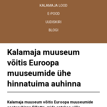
KALAMAJA LOOD
E-POOD
UUDISKIRI
BLOGI
Kalamaja muuseum
võitis Euroopa
muuseumide ühe
hinnatuima auhinna
Kalamaja muuseum võitis Euroopa muuseumide