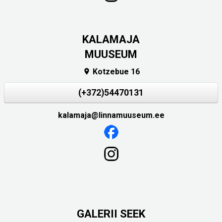
KALAMAJA
MUUSEUM
Kotzebue 16

(+372)54470131
kalamaja@linnamuuseum.ee
GALERII SEEK