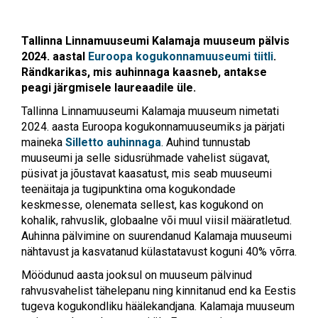
Tallinna Linnamuuseumi Kalamaja muuseum pälvis
2024. aastal
Euroopa kogukonnamuuseumi tiitli
.
Rändkarikas, mis auhinnaga kaasneb, antakse
peagi järgmisele laureaadile üle.
Tallinna Linnamuuseumi Kalamaja muuseum nimetati
2024. aasta Euroopa kogukonnamuuseumiks ja pärjati
maineka
Silletto auhinnaga
. Auhind tunnustab
muuseumi ja selle sidusrühmade vahelist sügavat,
püsivat ja jõustavat kaasatust, mis seab muuseumi
teenäitaja ja tugipunktina oma kogukondade
keskmesse, olenemata sellest, kas kogukond on
kohalik, rahvuslik, globaalne või muul viisil määratletud.
Auhinna pälvimine on suurendanud Kalamaja muuseumi
nähtavust ja kasvatanud külastatavust koguni 40% võrra.
Möödunud aasta jooksul on muuseum pälvinud
rahvusvahelist tähelepanu ning kinnitanud end ka Eestis
tugeva kogukondliku häälekandjana. Kalamaja muuseum