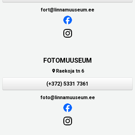
fort@linnamuuseum.ee
FOTOMUUSEUM
Raekoja tn 6

(+372) 5331 7361
foto@linnamuuseum.ee