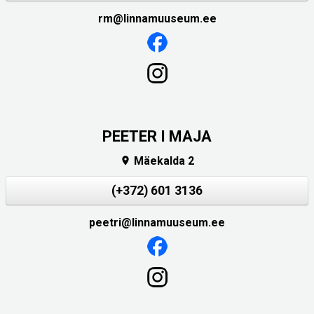
rm@linnamuuseum.ee
PEETER I MAJA
Mäekalda 2

(+372) 601 3136
peetri@linnamuuseum.ee