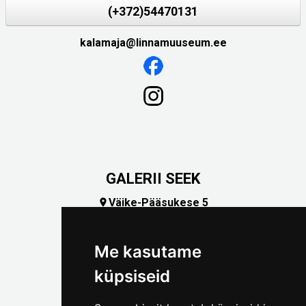
(+372)54470131
kalamaja@linnamuuseum.ee
GALERII SEEK
Väike-Pääsukese 5

(+372) 5309 7535
foto@linnamuuseum.ee
Me kasutame
küpsiseid