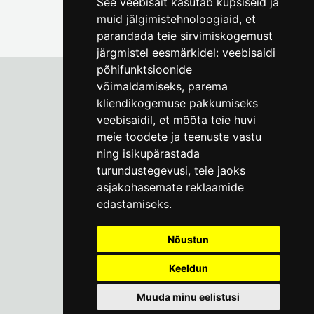
See veebisait kasutab küpsiseid ja
muid jälgimistehnoloogiaid, et
parandada teie sirvimiskogemust
järgmistel eesmärkidel:
veebisaidi
põhifunktsioonide
võimaldamiseks
,
parema
kliendikogemuse pakkumiseks
Tallinna Linnamuuseum
veebisaidil
,
et mõõta teie huvi
Vene 17
meie toodete ja teenuste vastu
ning isikupärastada
E-R kell 9-17
(+372) 610 4178
turundustegevusi
,
teie jaoks
asjakohasemate reklaamide
info@linnamuuseum.ee
edastamiseks
.
Küpsisepoliitika
Nõustun
Keeldun
Muuda minu eelistusi