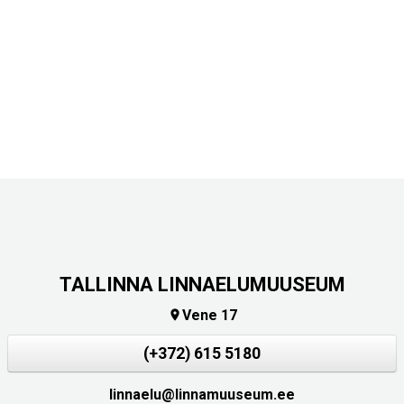
TALLINNA LINNAELUMUUSEUM
Vene 17

(+372) 615 5180
linnaelu@linnamuuseum.ee