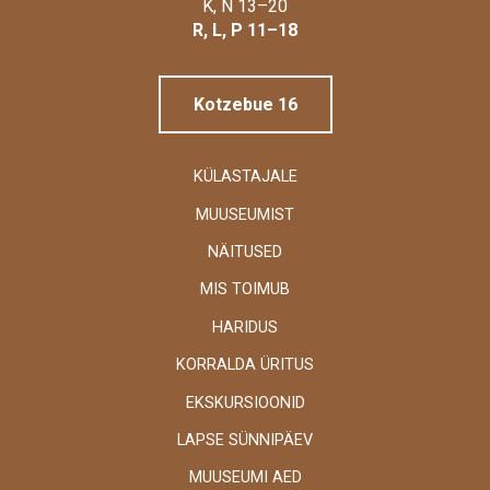
Linnamuuseum
K, N 13–20
R, L, P 11–18
Kotzebue 16
KÜLASTAJALE
MUUSEUMIST
NÄITUSED
MIS TOIMUB
HARIDUS
KORRALDA ÜRITUS
EKSKURSIOONID
LAPSE SÜNNIPÄEV
MUUSEUMI AED