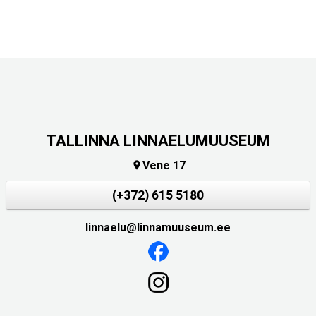
TALLINNA LINNAELUMUUSEUM
Vene 17

(+372) 615 5180
linnaelu@linnamuuseum.ee