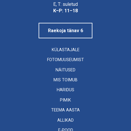
Linnamuuseum
E, T: suletud
K–P: 11–18
Raekoja tänav 6
KÜLASTAJALE
FOTOMUUSEUMIST
NÄITUSED
MIS TOIMUB
HARIDUS
PIMIK
TEEMA AASTA
ALLIKAD
E-POOD