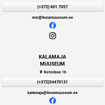
(+372) 601 7057
mm@linnamuuseum.ee
KALAMAJA
MUUSEUM
Kotzebue 16

(+372)54470131
kalamaja@linnamuuseum.ee