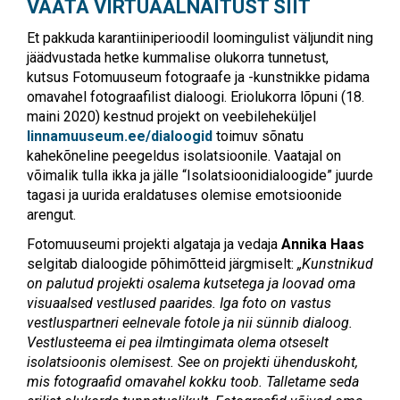
VAATA VIRTUAALNÄITUST SIIT
Et pakkuda karantiiniperioodil loomingulist väljundit ning
jäädvustada hetke kummalise olukorra tunnetust,
kutsus Fotomuuseum fotograafe ja -kunstnikke pidama
omavahel fotograafilist dialoogi. Eriolukorra lõpuni (18.
maini 2020) kestnud projekt on veebileheküljel
linnamuuseum.ee/dialoogid
toimuv sõnatu
kahekõneline peegeldus isolatsioonile. Vaatajal on
võimalik tulla ikka ja jälle “Isolatsioonidialoogide” juurde
tagasi ja uurida eraldatuses olemise emotsioonide
arengut.
Fotomuuseumi projekti algataja ja vedaja
Annika Haas
selgitab dialoogide põhimõtteid järgmiselt:
„Kunstnikud
on palutud projekti osalema kutsetega ja loovad oma
visuaalsed vestlused paarides. Iga foto on vastus
vestluspartneri eelnevale fotole ja nii sünnib dialoog.
Vestlusteema ei pea ilmtingimata olema otseselt
isolatsioonis olemisest. See on projekti ühenduskoht,
mis fotograafid omavahel kokku toob. Talletame seda