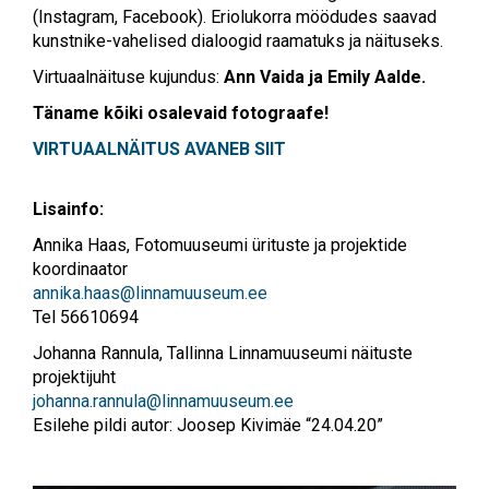
(Instagram, Facebook). Eriolukorra möödudes saavad
kunstnike-vahelised dialoogid raamatuks ja näituseks.
Virtuaalnäituse kujundus:
Ann Vaida ja Emily Aalde.
Täname kõiki osalevaid fotograafe!
VIRTUAALNÄITUS AVANEB SIIT
Lisainfo:
Annika Haas, Fotomuuseumi ürituste ja projektide
koordinaator
annika.haas@linnamuuseum.ee
Tel 56610694
Johanna Rannula, Tallinna Linnamuuseumi näituste
projektijuht
johanna.rannula@linnamuuseum.ee
Esilehe pildi autor: Joosep Kivimäe “24.04.20”