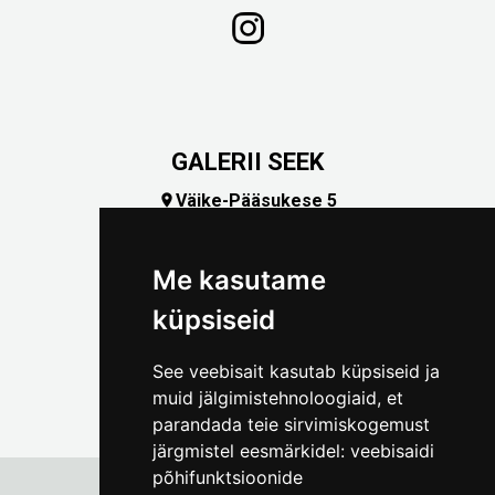
GALERII SEEK
Väike-Pääsukese 5

(+372) 5309 7535
foto@linnamuuseum.ee
Me kasutame
küpsiseid
See veebisait kasutab küpsiseid ja
muid jälgimistehnoloogiaid, et
parandada teie sirvimiskogemust
järgmistel eesmärkidel:
veebisaidi
põhifunktsioonide