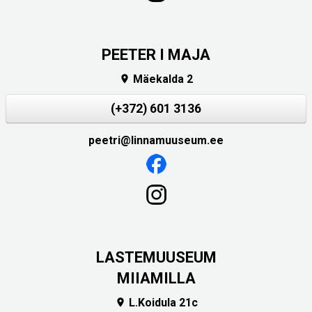
PEETER I MAJA
Mäekalda 2

(+372) 601 3136
peetri@linnamuuseum.ee
LASTEMUUSEUM
MIIAMILLA
L.Koidula 21c
