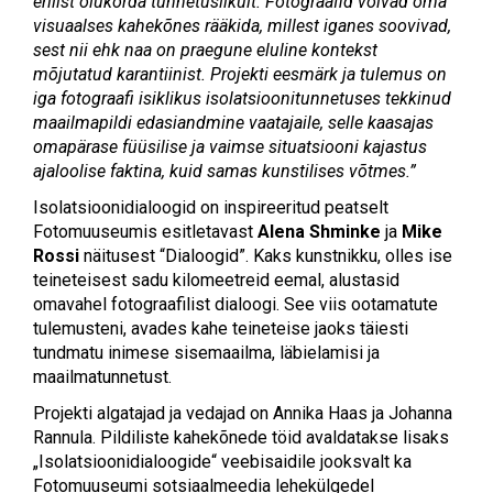
erilist olukorda tunnetuslikult. Fotograafid võivad oma
visuaalses kahekõnes rääkida, millest iganes soovivad,
sest nii ehk naa on praegune eluline kontekst
mõjutatud karantiinist. Projekti eesmärk ja tulemus on
iga fotograafi isiklikus isolatsioonitunnetuses tekkinud
maailmapildi edasiandmine vaatajaile, selle kaasajas
omapärase füüsilise ja vaimse situatsiooni kajastus
ajaloolise faktina, kuid samas kunstilises võtmes.”
Isolatsioonidialoogid on inspireeritud peatselt
Fotomuuseumis esitletavast
Alena Shminke
ja
Mike
Rossi
näitusest “Dialoogid”. Kaks kunstnikku, olles ise
teineteisest sadu kilomeetreid eemal, alustasid
omavahel fotograafilist dialoogi. See viis ootamatute
tulemusteni, avades kahe teineteise jaoks täiesti
tundmatu inimese sisemaailma, läbielamisi ja
maailmatunnetust.
Projekti algatajad ja vedajad on Annika Haas ja Johanna
Rannula. Pildiliste kahekõnede töid avaldatakse lisaks
„Isolatsioonidialoogide“ veebisaidile jooksvalt ka
Fotomuuseumi sotsiaalmeedia lehekülgedel