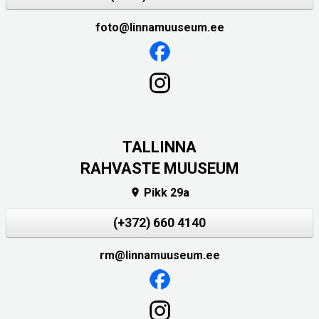
foto@linnamuuseum.ee
TALLINNA
RAHVASTE MUUSEUM
Pikk 29a

(+372) 660 4140
rm@linnamuuseum.ee