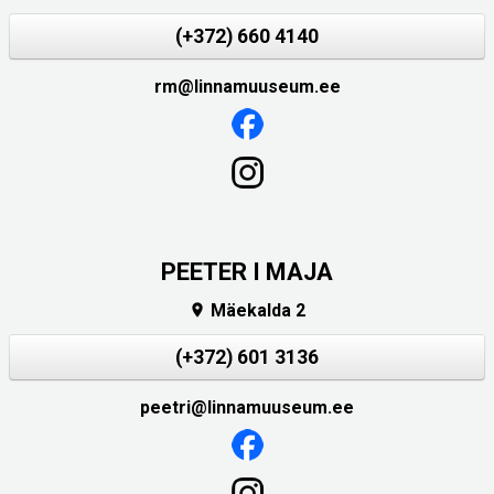
(+372) 660 4140
rm@linnamuuseum.ee
PEETER I MAJA
Mäekalda 2

(+372) 601 3136
peetri@linnamuuseum.ee