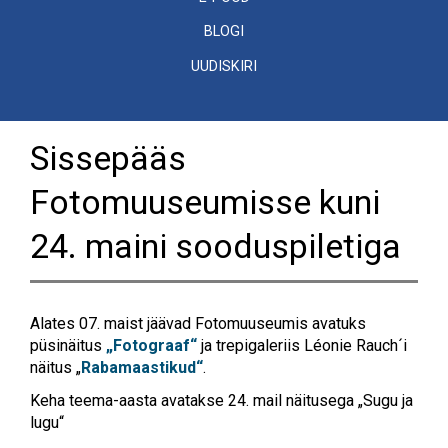
BLOGI
UUDISKIRI
Sissepääs
Fotomuuseumisse kuni
24. maini sooduspiletiga
Alates 07. maist jäävad Fotomuuseumis avatuks
püsinäitus
„Fotograaf“
ja trepigaleriis Léonie Rauch´i
näitus „
Rabamaastikud“
.
Keha teema-aasta avatakse 24. mail näitusega „Sugu ja
lugu“