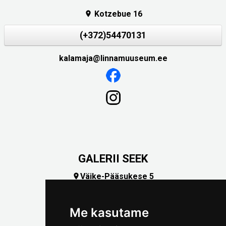
Kotzebue 16

(+372)54470131
kalamaja@linnamuuseum.ee
GALERII SEEK
Väike-Pääsukese 5

(+372) 5309 7535
foto@linnamuuseum.ee
Me kasutame