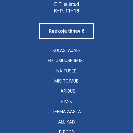
Linnamuuseum
E, T: suletud
K–P: 11–18
Raekoja tänav 6
KÜLASTAJALE
FOTOMUUSEUMIST
NÄITUSED
MIS TOIMUB
HARIDUS
PIMIK
TEEMA AASTA
ALLIKAD
E-POOD