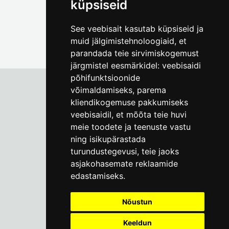
küpsiseid
See veebisait kasutab küpsiseid ja
muid jälgimistehnoloogiaid, et
parandada teie sirvimiskogemust
järgmistel eesmärkidel:
veebisaidi
põhifunktsioonide
võimaldamiseks
,
parema
kliendikogemuse pakkumiseks
Tallinna Linnamuuseum
veebisaidil
,
et mõõta teie huvi
Vene 17
meie toodete ja teenuste vastu
ning isikupärastada
E-R kell 9-17
(+372) 610 4178
turundustegevusi
,
teie jaoks
asjakohasemate reklaamide
info@linnamuuseum.ee
edastamiseks
.
Küpsisepoliitika
Nõustun
Keeldun