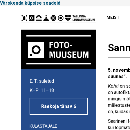
Värskenda küpsise seadeid
Peamenüü
MEIST
Sann
5. novemb
Tallinna
suunas”.
E, T: suletud
Linnamuuseum
Kohti
on so
K–P: 11–18
on autofikt
mingis mõtt
mälestuste
Raekoja tänav 6
on, kuidas
Saarineni 
KÜLASTAJALE
kui lõpmat