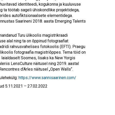
huvitavad identiteedi, kogukonna ja kuuluvuse
 ta töötab sageli ühiskondlike projektidega,
rides autofiktsionaalsete elementidega.
unnustas Saarineni 2018. aasta Emerging Talents
andanud Turu ülikoolis magistrikraadi
use alal ning ta on õppinud fotograafiat
dridi rahvusvahelises fotokoolis (EFTI). Praegu
ülikoolis fotograafia magistriõppes. Tema töid on
 laialdaselt Soomes, lisaks ka New Yorgis
eriis LensCulture näitusel ning 2019. aastal
encontres d’Arles näitusel „Open Walls“.
ulehekülg:
https://www.sannisaarinen.com/
tud 5.11.2021 – 27.02.2022