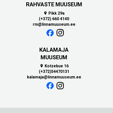
RAHVASTE MUUSEUM
Pikk 29a

(+372) 660 4140
rm@linnamuuseum.ee
KALAMAJA
MUUSEUM
Kotzebue 16

(+372)54470131
kalamaja@linnamuuseum.ee