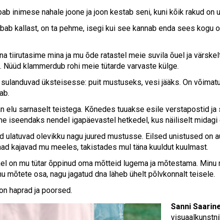
ab inimese nahale joone ja joon kestab seni, kuni kõik rakud on 
tabab kallast, on ta pehme, isegi kui see kannab enda sees kogu o
a tiirutasime mina ja mu õde ratastel meie suvila õuel ja värskel
s. Nüüd klammerdub rohi meie tütarde varvaste külge.
sulanduvad üksteisesse: puit mustuseks, vesi jääks. On võimatu ö
gab.
n elu sarnaselt teistega. Kõnedes tuuakse esile verstapostid ja 
 iseendaks nendel igapäevastel hetkedel, kus näiliselt midagi e
 ulatuvad olevikku nagu juured mustusse. Eilsed unistused on 
ad kajavad mu meeles, takistades mul täna kuuldut kuulmast.
kel on mu tütar õppinud oma mõtteid lugema ja mõtestama. Minu
u mõtete osa, nagu jagatud dna läheb ühelt põlvkonnalt teisele.
 on haprad ja poorsed.
Sanni Saarin
visuaalkunstni