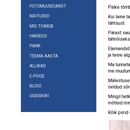
FOTOMUUSEUMIST
Päike tõmb
NÄITUSED
Kui laine 
tähtsust.
MIS TOIMUB
Pärast saun
HARIDUS
tähnilisek
PIMIK
Elemendid 
ja teine ​​al
TEEMA AASTA
Ma tunneta
ALLIKAD
me muutume
E-POOD
Mälestused
BLOGI
öeldud sõn
UUDISKIRI
Mingil het
mõtted min
Kõik piirid