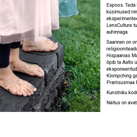
Espoos. Teda 
küsimused ning
eksperimentee
LensCulture t
auhinnaga.
Saarinen on om
religioonitead
Hispaanias Ma
õpib ta Aalto 
eksponeeritud
Klompching gal
Prantsusmaa R
Kunstniku kod
Näitus on ava