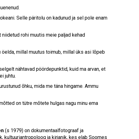
Touch
device
uuenenud.
users
okeani. Selle päritolu on kadunud ja sel pole enam
can
use
touch
t niidetud rohi muutis meie paljad kehad
and
swipe
elda, millal muutus toimub, millal üks asi lõpeb
gestures.
selgelt nähtavad pöördepunktid, kuid ma arvan, et
i juhtu.
aurustunud õhku, mida me täna hingame. Ammu
 mõtted on tütre mõtete hulgas nagu minu ema
en
(s 1979) on dokumentaalfotograaf ja
k, kultuuriantropoloog ja kirjanik, kes elab Soomes