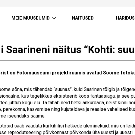
MEIE MUUSEUMID
NÄITUSED
HARIDUS
i Saarineni näitus “Kohti: su
rist on Fotomuuseumi projektiruumis avatud Soome fotokun
ome sõna, mis tähendab “suunas”, kuid Saarinen tõlgib ja tõlgen
sionaalne, kus tegelikkus eksisteerib koos fantaasiaga, ja see puu
es juhtub kogu elu. Ta tahab neid hetki ankurdada, neist kinni h
, perekonna, kasvamise ning kujuteldava ja reaalse vahelised
 me iseendaks saame.
fotosid saab vaadata kui kihilisi hetkede üleminekuid, mis on lei
use reprodutseering põlvkonnast põlvkonda üha uuesti ja uuesti.