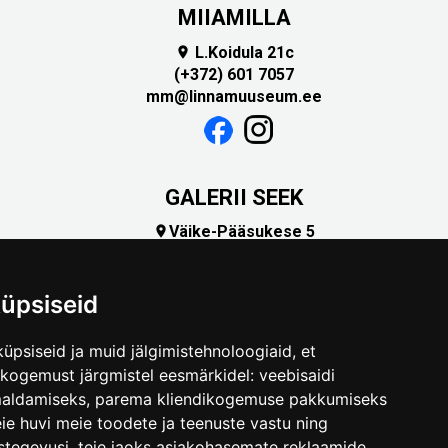
MIIAMILLA
L.Koidula 21c

(+372) 601 7057
mm@linnamuuseum.ee
GALERII SEEK
Väike-Pääsukese 5

(+372) 5309 7535
foto@linnamuuseum.ee
üpsiseid
üpsiseid ja muid jälgimistehnoloogiaid, et
skogemust järgmistel eesmärkidel:
veebisaidi
maldamiseks
,
parema kliendikogemuse pakkumiseks
ie huvi meie toodete ja teenuste vastu ning
stegevusi
,
teie jaoks asjakohasemate reklaamide