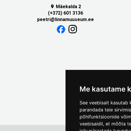
Mäekalda 2

(+372) 601 3136
peetri@linnamuuseum.ee
Me kasutame k
See veebisait kasutab k
parandada teie sirvimi
põhifunktsioonide või
veebisaidil
,
et mõõta te
isikupärastada turundu