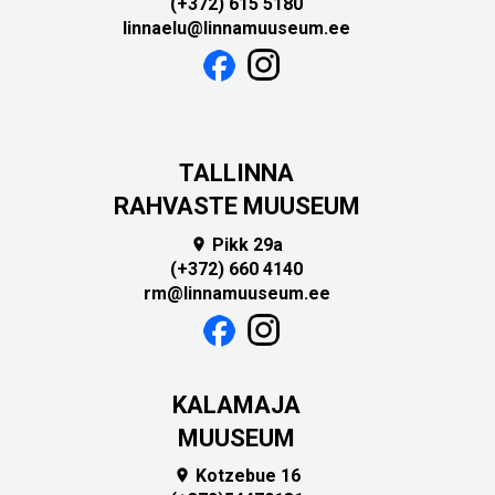
(+372) 615 5180
linnaelu@linnamuuseum.ee
TALLINNA
RAHVASTE MUUSEUM
Pikk 29a

(+372) 660 4140
rm@linnamuuseum.ee
KALAMAJA
MUUSEUM
Kotzebue 16
