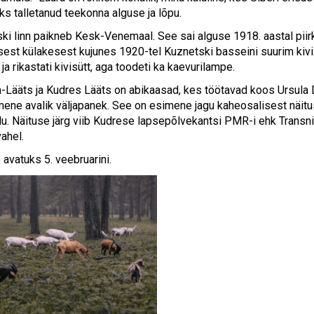
ks talletanud teekonna alguse ja lõpu.
i linn paikneb Kesk-Venemaal. See sai alguse 1918. aastal piirkon
esest külakesest kujunes 1920-tel Kuznetski basseini suurim k
ja rikastati kivisütt, aga toodeti ka kaevurilampe.
-Lääts ja Kudres Lääts on abikaasad, kes töötavad koos Ursula 
ene avalik väljapanek. See on esimene jagu kaheosalisest näit
lu. Näituse järg viib Kudrese lapsepõlvekantsi PMR-i ehk Transn
vahel.
 avatuks 5. veebruarini.