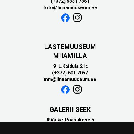
(+372) 5331 7361
foto@linnamuuseum.ee
LASTEMUUSEUM
MIIAMILLA
L.Koidula 21c

(+372) 601 7057
mm@linnamuuseum.ee
GALERII SEEK
Väike-Pääsukese 5

(+372) 5309 7535
foto@linnamuuseum.ee