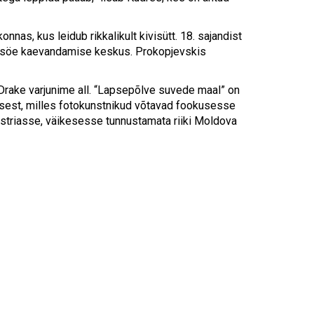
Touch
device
users
nas, kus leidub rikkalikult kivisütt. 18. sajandist
can
ivisöe kaevandamise keskus. Prokopjevskis
use
touch
Drake varjunime all. “Lapsepõlve suvede maal” on
and
usest, milles fotokunstnikud võtavad fookusesse
swipe
istriasse, väikesesse tunnustamata riiki Moldova
gestures.