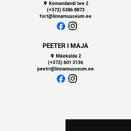
Komandandi tee 2

(+372) 5386 8873
fort@linnamuuseum.ee
PEETER I MAJA
Mäekalda 2

(+372) 601 3136
peetri@linnamuuseum.ee