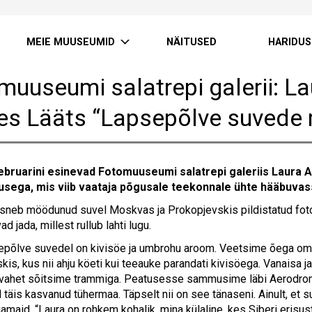
MEIE MUUSEUMID
NÄITUSED
HARIDUS
muuseumi salatrepi galerii: L
es Lääts “Lapsepõlve suvede
eebruarini esinevad Fotomuuseumi salatrepi galeriis Laura 
tusega, mis viib vaataja põgusale teekonnale ühte hääbuvas
sneb möödunud suvel Moskvas ja Prokopjevskis pildistatud fotod
 jada, millest rullub lahti lugu.
epõlve suvedel on kivisöe ja umbrohu aroom. Veetsime õega o
kis, kus nii ahju köeti kui teeauke parandati kivisöega. Vanaisa 
vahet sõitsime trammiga. Peatusesse sammusime läbi Aerodromnõ a
d täis kasvanud tühermaa. Täpselt nii on see tänaseni. Ainult, et 
gamaid. “Laura on rohkem kohalik, mina külaline, kes Siberi erisu