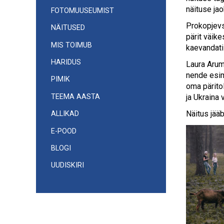
näituse jao
FOTOMUUSEUMIST
Prokopjevsk
NÄITUSED
pärit väik
MIS TOIMUB
kaevandati 
HARIDUS
Laura Arum
nende esim
PIMIK
oma pärito
TEEMA AASTA
ja Ukraina 
Näitus jääb
ALLIKAD
E-POOD
BLOGI
UUDISKIRI