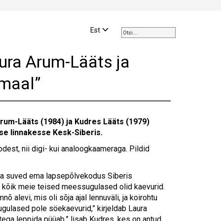
Use
the
Est
up
and
aura Arum-Lääts ja
down
arrows
 maal”
to
select
a
result.
Arum-Lääts
(1984) ja Kudres Lääts (1979)
Press
se linnakesse Kesk-Siberis.
enter
to
est, nii digi- kui analoogkaameraga. Pildid
go
to
ma suved ema lapsepõlvekodus Siberis
the
ja kõik meie teised meessugulased olid kaevurid.
selected
levi, mis oli sõja ajal lennuväli, ja koirohtu
search
sugulased pole söekaevurid,” kirjeldab Laura
result.
stega leppida püüab,” lisab Kudres, kes on antud