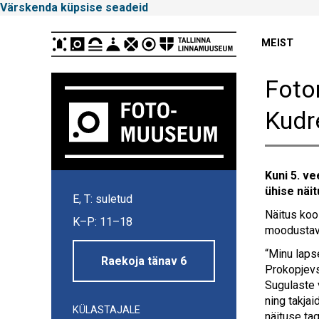
Värskenda küpsise seadeid
Peamenüü
MEIST
Foto
Kudr
Kuni 5. v
Tallinna
ühise näi
E, T: suletud
Linnamuuseum
Näitus koo
K–P: 11–18
moodustavad
“Minu laps
Raekoja tänav 6
Prokopjevs
Sugulaste 
ning takjai
KÜLASTAJALE
näituse ta