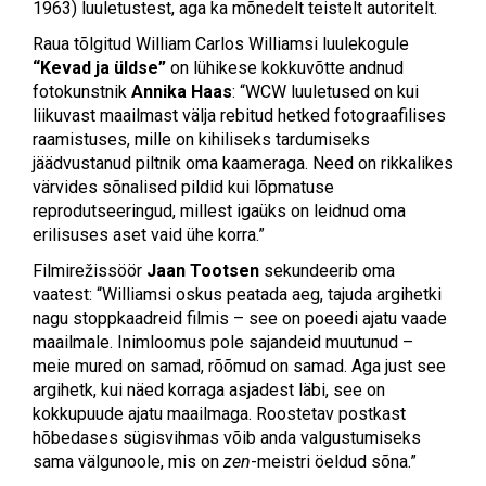
1963) luuletustest, aga ka mõnedelt teistelt autoritelt.
Raua tõlgitud William Carlos Williamsi luulekogule
“Kevad ja üldse”
on lühikese kokkuvõtte andnud
fotokunstnik
Annika Haas
: “WCW luuletused on kui
liikuvast maailmast välja rebitud hetked fotograafilises
raamistuses, mille on kihiliseks tardumiseks
jäädvustanud piltnik oma kaameraga. Need on rikkalikes
värvides sõnalised pildid kui lõpmatuse
reprodutseeringud, millest igaüks on leidnud oma
erilisuses aset vaid ühe korra.”
Filmirežissöör
Jaan Tootsen
sekundeerib oma
vaatest: “Williamsi oskus peatada aeg, tajuda argihetki
nagu stoppkaadreid filmis – see on poeedi ajatu vaade
maailmale. Inimloomus pole sajandeid muutunud –
meie mured on samad, rõõmud on samad. Aga just see
argihetk, kui näed korraga asjadest läbi, see on
kokkupuude ajatu maailmaga. Roostetav postkast
hõbedases sügisvihmas võib anda valgustumiseks
sama välgunoole, mis on
zen
-meistri öeldud sõna.”