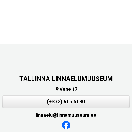
TALLINNA LINNAELUMUUSEUM
Vene 17

(+372) 615 5180
linnaelu@linnamuuseum.ee