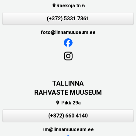
Raekoja tn 6

(+372) 5331 7361
foto@linnamuuseum.ee
TALLINNA
RAHVASTE MUUSEUM
Pikk 29a

(+372) 660 4140
rm@linnamuuseum.ee