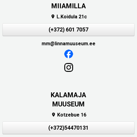
MIIAMILLA
L.Koidula 21c

(+372) 601 7057
mm@linnamuuseum.ee
KALAMAJA
MUUSEUM
Kotzebue 16

(+372)54470131