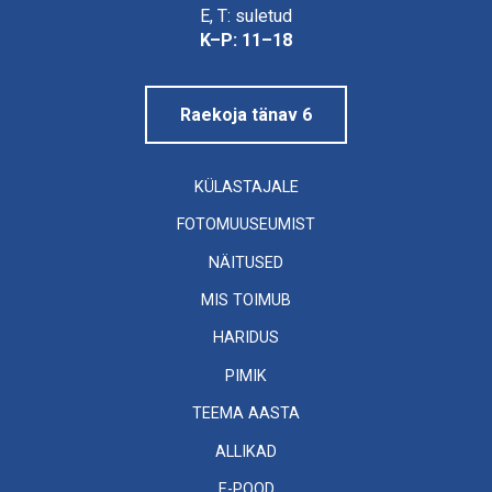
Linnamuuseum
E, T: suletud
K–P: 11–18
Raekoja tänav 6
KÜLASTAJALE
FOTOMUUSEUMIST
NÄITUSED
MIS TOIMUB
HARIDUS
PIMIK
TEEMA AASTA
ALLIKAD
E-POOD