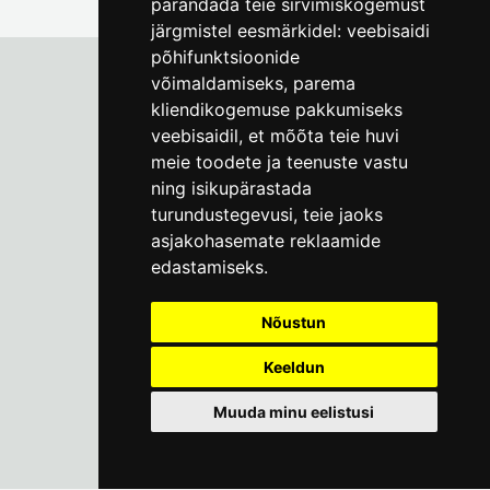
parandada teie sirvimiskogemust
järgmistel eesmärkidel:
veebisaidi
põhifunktsioonide
võimaldamiseks
,
parema
kliendikogemuse pakkumiseks
Tallinna Linnamuuseum
veebisaidil
,
et mõõta teie huvi
Vene 17
meie toodete ja teenuste vastu
ning isikupärastada
E-R kell 9-17
(+372) 610 4178
turundustegevusi
,
teie jaoks
asjakohasemate reklaamide
info@linnamuuseum.ee
edastamiseks
.
Küpsisepoliitika
Nõustun
Keeldun
Muuda minu eelistusi