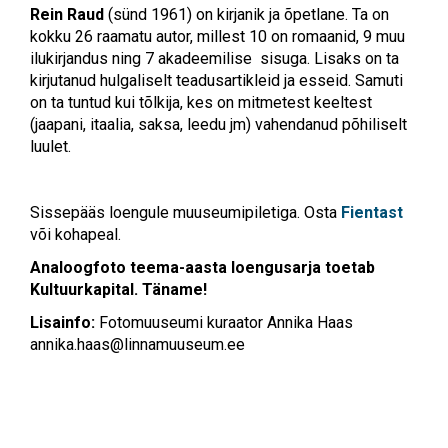
Rein Raud
(sünd 1961) on kirjanik ja õpetlane. Ta on
kokku 26 raamatu autor, millest 10 on romaanid, 9 muu
ilukirjandus ning 7 akadeemilise sisuga. Lisaks on ta
kirjutanud hulgaliselt teadusartikleid ja esseid. Samuti
on ta tuntud kui tõlkija, kes on mitmetest keeltest
(jaapani, itaalia, saksa, leedu jm) vahendanud põhiliselt
luulet.
Sissepääs loengule muuseumipiletiga. Osta
Fientast
või kohapeal.
Analoogfoto teema-aasta loengusarja toetab
Kultuurkapital. Täname!
Lisainfo:
Fotomuuseumi kuraator Annika Haas
annika.haas@linnamuuseum.ee