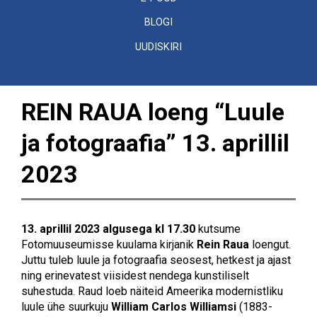
BLOGI
UUDISKIRI
REIN RAUA loeng “Luule
ja fotograafia” 13. aprillil
2023
13. aprillil 2023 algusega kl 17.30
kutsume
Fotomuuseumisse kuulama kirjanik
Rein Raua
loengut.
Juttu tuleb luule ja fotograafia seosest, hetkest ja ajast
ning erinevatest viisidest nendega kunstiliselt
suhestuda. Raud loeb näiteid Ameerika modernistliku
luule ühe suurkuju
William Carlos Williamsi
(1883-