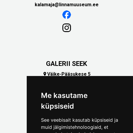
kalamaja@linnamuuseum.ee
GALERII SEEK
Väike-Pääsukese 5

(+372) 5309 7535
foto@linnamuuseum.ee
Me kasutame
küpsiseid
See veebisait kasutab küpsiseid ja
muid jälgimistehnoloogiaid, et