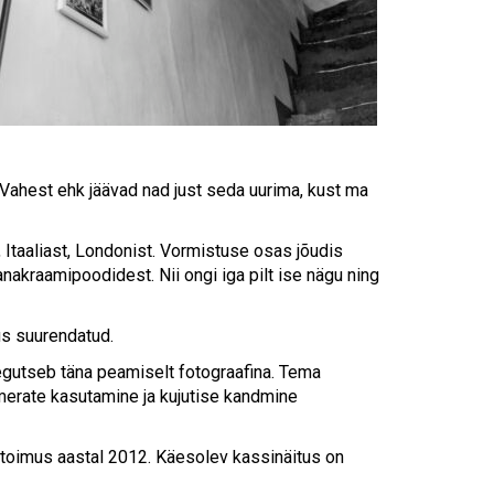
Touch
device
users
can
use
touch
and
swipe
 Vahest ehk jäävad nad just seda uurima, kust ma
gestures.
, Itaaliast, Londonist. Vormistuse osas jõudis
akraamipoodidest. Nii ongi iga pilt ise nägu ning
us suurendatud.
 tegutseb täna peamiselt fotograafina. Tema
erate kasutamine ja kujutise kandmine
s toimus aastal 2012. Käesolev kassinäitus on