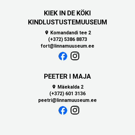
KIEK IN DE KÖKI
KINDLUSTUSTEMUUSEUM
Komandandi tee 2

(+372) 5386 8873
fort@linnamuuseum.ee
PEETER I MAJA
Mäekalda 2

(+372) 601 3136
peetri@linnamuuseum.ee