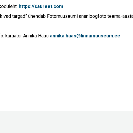
koduleht:
https://saureet.com
ikivad targad” ühendab Fotomuuseumi ananloogfoto teema-aast
o: kuraator Annika Haas
annika.haas@linnamuuseum.ee