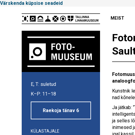
Värskenda küpsise seadeid
Peamenüü
MEIST
Foto
Saul
Fotomuuseu
Tallinna
analoogfo
E, T: suletud
Linnamuuseum
Kunstnik le
K–P: 11–18
nad kõnele
Ja jätkab: 
Raekoja tänav 6
intelligen
ja selles 
inimesed j
KÜLASTAJALE
igal kassi