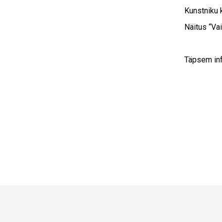
Kunstniku 
Näitus “Va
Täpsem inf