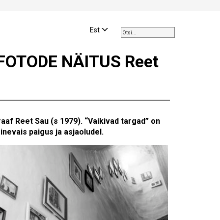
Use
the
Est
up
and
FOTODE NÄITUS Reet
down
arrows
to
select
a
result.
aaf Reet Sau (s 1979). “Vaikivad targad” on
Press
evais paigus ja asjaoludel.
enter
to
go
to
the
selected
search
result.