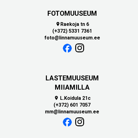
FOTOMUUSEUM
Raekoja tn 6

(+372) 5331 7361
foto@linnamuuseum.ee
LASTEMUUSEUM
MIIAMILLA
L.Koidula 21c

(+372) 601 7057
mm@linnamuuseum.ee