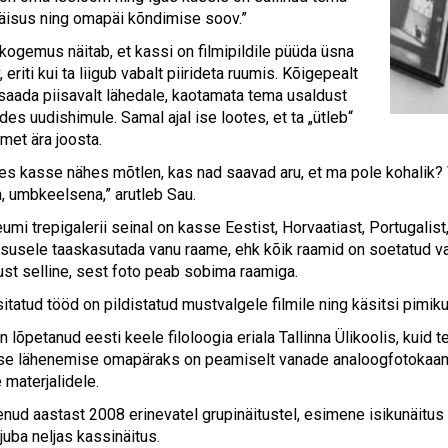
äisus ning omapäi kõndimise soov.”
 kogemus näitab, et kassi on filmipildile püüda üsna
, eriti kui ta liigub vabalt piirideta ruumis. Kõigepealt
e saada piisavalt lähedale, kaotamata tema usaldust
es uudishimule. Samal ajal ise lootes, et ta „ütleb“
met ära joosta.
ides kasse nähes mõtlen, kas nad saavad aru, et ma pole kohalik?
n, umbkeelsena,” arutleb Sau.
i trepigalerii seinal on kasse Eestist, Horvaatiast, Portugalist
tsusele taaskasutada vanu raame, ehk kõik raamid on soetatud van
ust selline, sest foto peab sobima raamiga.
itatud tööd on pildistatud mustvalgele filmile ning käsitsi pimik
 lõpetanud eesti keele filoloogia eriala Tallinna Ülikoolis, kuid
se lähenemise omapäraks on peamiselt vanade analoogfotokaam
 materjalidele.
enud aastast 2008 erinevatel grupinäitustel, esimene isikunäitu
 juba neljas kassinäitus.