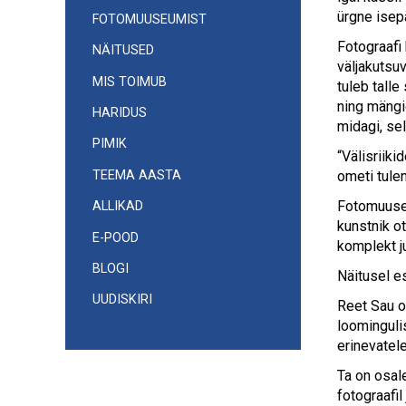
ürgne isep
FOTOMUUSEUMIST
Fotograafi
NÄITUSED
väljakutsuv
MIS TOIMUB
tuleb tall
ning mängid
HARIDUS
midagi, sel
PIMIK
“Välisriik
TEEMA AASTA
ometi tule
Fotomuuseum
ALLIKAD
kunstnik o
E-POOD
komplekt j
BLOGI
Näitusel es
UUDISKIRI
Reet Sau on
loominguli
erinevatele
Ta on osal
fotograafil