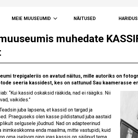
MEIE MUUSEUMID
NÄITUSED
HARIDUS
muuseumis muhedate KASSI
t
mi trepigaleriis on avatud näitus, mille autoriks on fotogr
tode seeria kassidest, kes on sattunud Sau kaamerasse erin
iab: “Kui kassid oskaksid rääkida, nad ei räägiks. Nii
vad, vaikides.”
“Teadsin juba lapsena, et kassid on targad ja
tsed. Praeguseks olen kasse pildistanud juba aastaid
lõplikult selgusele jõudnud. Nad on adapteerinud
a inimkeskkonna enda maailma, mitte vastupidi, kuid
l on oma iseloom ning igas kassis on säilinud tema