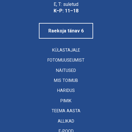
Linnamuuseum
E, T: suletud
K–P: 11–18
Raekoja tänav 6
KÜLASTAJALE
FOTOMUUSEUMIST
NÄITUSED
MIS TOIMUB
HARIDUS
PIMIK
TEEMA AASTA
ALLIKAD
E-POOD