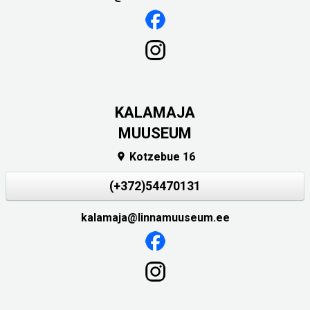
KALAMAJA
MUUSEUM
Kotzebue 16

(+372)54470131
kalamaja@linnamuuseum.ee