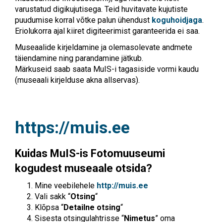
varustatud digikujutisega. Teid huvitavate kujutiste
puudumise korral võtke palun ühendust
koguhoidjaga
.
Eriolukorra ajal kiiret digiteerimist garanteerida ei saa.
Museaalide kirjeldamine ja olemasolevate andmete
täiendamine ning parandamine jätkub.
Märkuseid saab saata MuIS-i tagasiside vormi kaudu
(museaali kirjelduse akna allservas).
https://muis.ee
Kuidas MuIS-is Fotomuuseumi
kogudest museaale otsida?
Mine veebilehele
http://muis.ee
Vali sakk “
Otsing
“
Klõpsa “
Detailne otsing
“
Sisesta otsingulahtrisse “
Nimetus
” oma