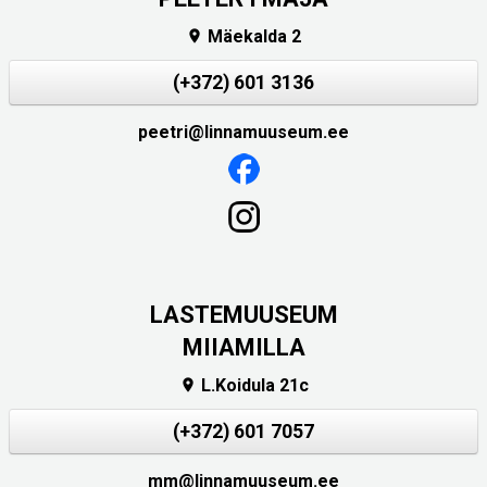
Mäekalda 2

(+372) 601 3136
peetri@linnamuuseum.ee
LASTEMUUSEUM
MIIAMILLA
L.Koidula 21c

(+372) 601 7057
mm@linnamuuseum.ee