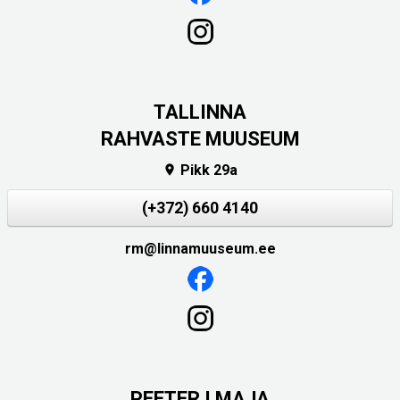
TALLINNA
RAHVASTE MUUSEUM
Pikk 29a

(+372) 660 4140
rm@linnamuuseum.ee
PEETER I MAJA