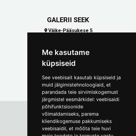
GALERII SEEK
Väike-Pääsukese 5

(+372) 5309 7535
foto@linnamuuseum.ee
Me kasutame
küpsiseid
See veebisait kasutab küpsiseid ja
muid jälgimistehnoloogiaid, et
parandada teie sirvimiskogemust
järgmistel eesmärkidel:
veebisaidi
põhifunktsioonide
võimaldamiseks
,
parema
kliendikogemuse pakkumiseks
Tallinna Linnamuuseum
veebisaidil
,
et mõõta teie huvi
Vene 17
meie toodete ja teenuste vastu