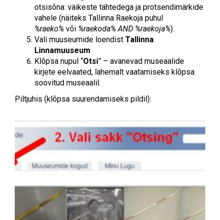
otsisõna: väikeste tähtedega ja protsendimärkide
vahele (näiteks Tallinna Raekoja puhul
%raeko%
või
%raekoda% AND %raekoja%
).
Vali muuseumide loendist
Tallinna
Linnamuuseum
Klõpsa nupul “
Otsi
” – avanevad museaalide
kirjete eelvaated, lähemalt vaatamiseks klõpsa
soovitud museaalil.
Piltjuhis (klõpsa suurendamiseks pildil):