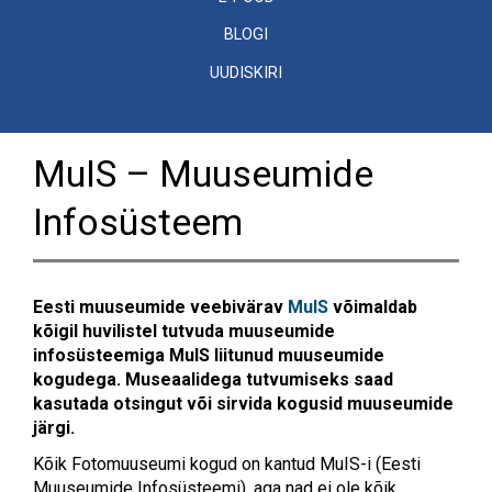
BLOGI
UUDISKIRI
MuIS – Muuseumide
Infosüsteem
Eesti muuseumide veebivärav
MuIS
võimaldab
kõigil huvilistel tutvuda muuseumide
infosüsteemiga MuIS liitunud muuseumide
kogudega.
Museaalidega tutvumiseks saad
kasutada otsingut või sirvida kogusid muuseumide
järgi.
Kõik Fotomuuseumi kogud on kantud MuIS-i (Eesti
Muuseumide Infosüsteemi), aga nad ei ole kõik