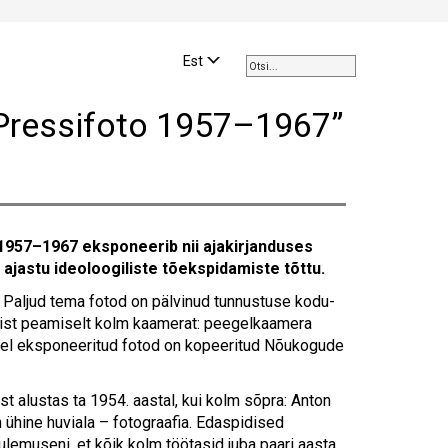
Use
the
Est
up
and
Pressifoto 1957–1967”
down
arrows
to
select
a
result.
1957–1967 eksponeerib nii ajakirjanduses
Press
a ajastu ideoloogiliste tõekspidamiste tõttu.
enter
to
. Paljud tema fotod on pälvinud tunnustuse kodu-
go
amist peamiselt kolm kaamerat: peegelkaamera
to
usel eksponeeritud fotod on kopeeritud Nõukogude
the
selected
st alustas ta 1954. aastal, kui kolm sõpra: Anton
search
 ühine huviala – fotograafia. Edaspidised
result.
lemuseni, et kõik kolm töötasid juba paari aasta