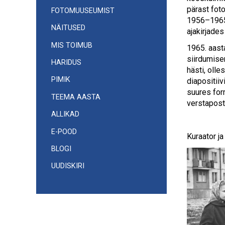
pärast fot
FOTOMUUSEUMIST
1956–1965 
NÄITUSED
ajakirjades
MIS TOIMUB
1965. aast
siirdumisen
HARIDUS
hästi, olle
PIMIK
diapositiiv
suures for
TEEMA AASTA
verstapost
ALLIKAD
E-POOD
Kuraator j
BLOGI
UUDISKIRI