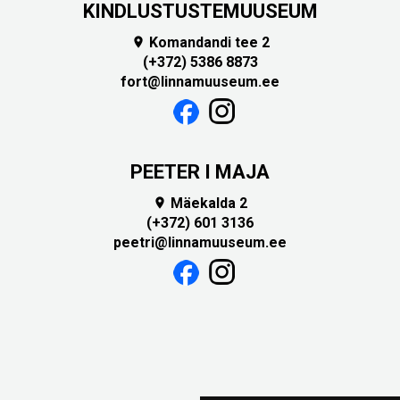
KINDLUSTUSTEMUUSEUM
Komandandi tee 2

(+372) 5386 8873
fort@linnamuuseum.ee
PEETER I MAJA
Mäekalda 2

(+372) 601 3136
peetri@linnamuuseum.ee