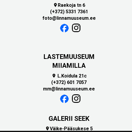
Raekoja tn 6

(+372) 5331 7361
foto@linnamuuseum.ee
LASTEMUUSEUM
MIIAMILLA
L.Koidula 21c

(+372) 601 7057
mm@linnamuuseum.ee
GALERII SEEK
Väike-Pääsukese 5
