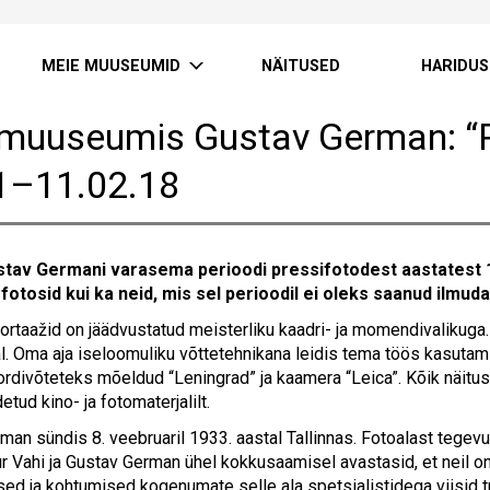
MEIE MUUSEUMID
NÄITUSED
HARIDUS
muuseumis Gustav German: “
1–11.02.18
stav Germani varasema perioodi pressifotodest aastatest 
fotosid kui ka neid, mis sel perioodil ei oleks saanud ilmud
ortaažid on jäädvustatud meisterliku kaadri- ja momendivalikuga
al. Oma aja iseloomuliku võttetehnikana leidis tema töös kasut
pordivõteteks mõeldud “Leningrad” ja kaamera “Leica”. Kõik näit
etud kino- ja fotomaterjalilt.
an sündis 8. veebruaril 1933. aastal Tallinnas. Fotoalast tegevu
ur Vahi ja Gustav German ühel kokkusaamisel avastasid, et neil on
ed ja kohtumised kogenumate selle ala spetsialistidega viisid tu