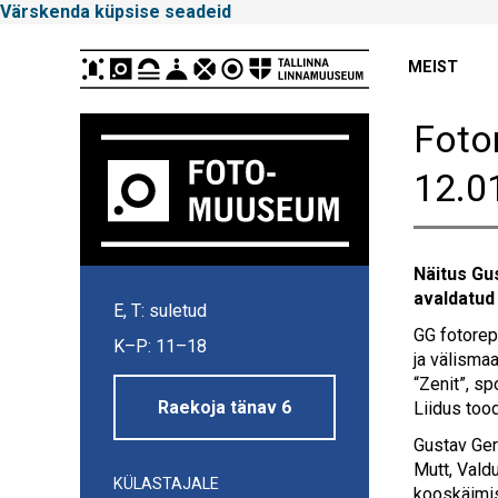
Värskenda küpsise seadeid
Peamenüü
MEIST
Foto
12.0
Näitus Gu
Tallinna
avaldatud 
E, T: suletud
Linnamuuseum
GG fotorep
K–P: 11–18
ja välisma
“Zenit”, s
Raekoja tänav 6
Liidus tood
Gustav Germ
Mutt, Vald
KÜLASTAJALE
kooskäimis