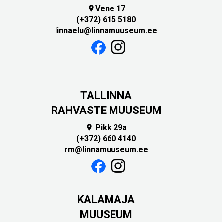
Vene 17

(+372) 615 5180
linnaelu@linnamuuseum.ee
TALLINNA
RAHVASTE MUUSEUM
Pikk 29a

(+372) 660 4140
rm@linnamuuseum.ee
KALAMAJA
MUUSEUM