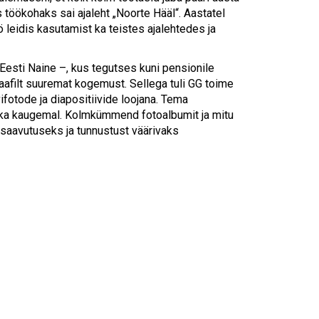
Touch
töökohaks sai ajaleht „Noorte Hääl“. Aastatel
device
 leidis kasutamist ka teistes ajalehtedes ja
users
can
use
Eesti Naine –, kus tegutses kuni pensionile
touch
graafilt suuremat kogemust. Sellega tuli GG toime
and
ifotode ja diapositiivide loojana. Tema
swipe
kui ka kaugemal. Kolmkümmend fotoalbumit ja mitu
gestures.
 saavutuseks ja tunnustust väärivaks