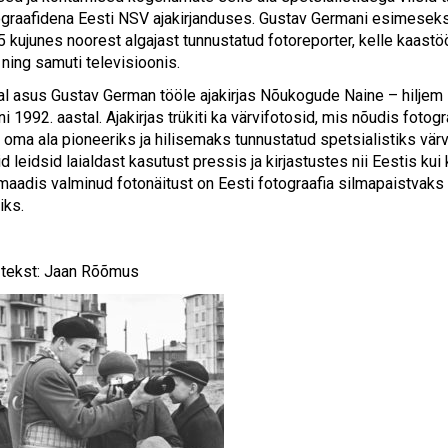
ograafidena Eesti NSV ajakirjanduses. Gustav Germani esimeseks 
kujunes noorest algajast tunnustatud fotoreporter, kelle kaastöö
 ning samuti televisioonis.
al asus Gustav German tööle ajakirjas Nõukogude Naine – hiljem 
i 1992. aastal. Ajakirjas trükiti ka värvifotosid, mis nõudis foto
s oma ala pioneeriks ja hilisemaks tunnustatud spetsialistiks värv
id leidsid laialdast kasutust pressis ja kirjastustes nii Eestis 
maadis valminud fotonäitust on Eesti fotograafia silmapaistvaks
iks.
a tekst: Jaan Rõõmus