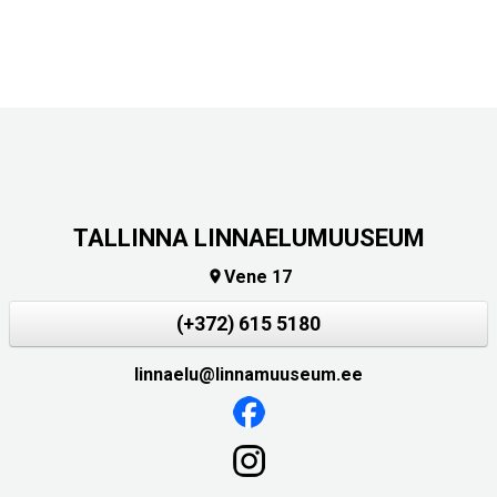
TALLINNA LINNAELUMUUSEUM
Vene 17

(+372) 615 5180
linnaelu@linnamuuseum.ee