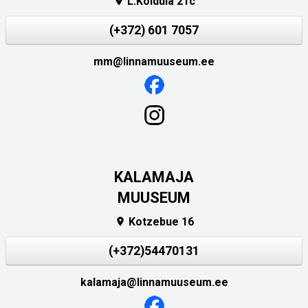
L.Koidula 21c

(+372) 601 7057
mm@linnamuuseum.ee
KALAMAJA
MUUSEUM
Kotzebue 16

(+372)54470131
kalamaja@linnamuuseum.ee