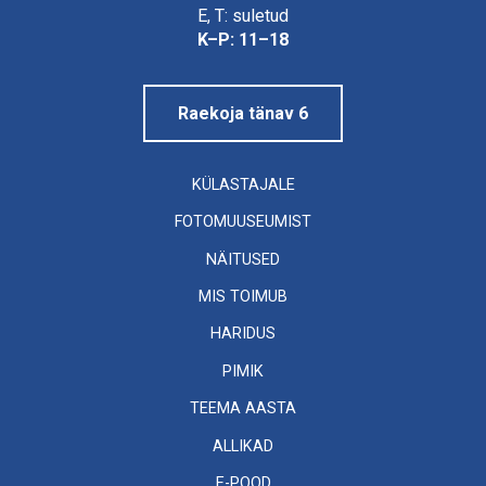
Linnamuuseum
E, T: suletud
K–P: 11–18
Raekoja tänav 6
KÜLASTAJALE
FOTOMUUSEUMIST
NÄITUSED
MIS TOIMUB
HARIDUS
PIMIK
TEEMA AASTA
ALLIKAD
E-POOD