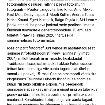
fotograafide osalusel Tallinna päeva fotojahi. 11
fotograafi – Peeter Langovits, Eve Kiiler, Arno Mikkor,
Raul Mee, Daisy Lappard, Meeli Küttim, Andres Teiss,
Heiko Kruusi, Egert Kamenik, Raigo Pajula ja Airi Leon –
jäädvustasid ühe päeva jooksul meie pealinna ilmet ja
fluidumit tulevastele generatsioonidele. Tulemused
talletati “Päev Tallinnas 2020” näitusel ja
samanimelises fotoraamatus.
Idee on pärit fotograaf Jüri Vendelini aastatetagusest
sarnasest fotoaktsioonist “Päev Tallinnas” (viimati
2004), millelt laenati nimi maestro heakskiidul.
Traditsiooni taaselustamiseks hakkab Fotomuuseum
üritust korraldama iga viie aasta tagant, alati ühel ja
samal kuupäeval, 15. mail. See on omamoodi väärikaks
kingituseks Tallinnale Lübecki linnaõiguse andmise
puhul. Nii tekib pildiline ajajoon, mis peegeldab
sünnipäevalapse kasvamist ja arengut ning on tulevikus
põnev uurida, milline Eesti pealinn oli ja milliseks on
muutunud. Korraldades fotojahti iga viie aasta tagant,
hakkavad muutused keskkonnas ja elukorralduses juba