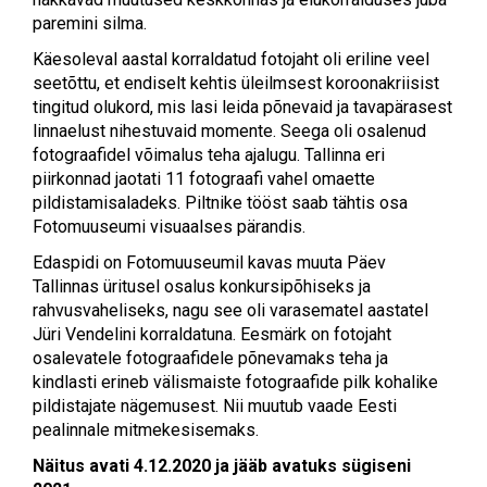
paremini silma.
Käesoleval aastal korraldatud fotojaht oli eriline veel
seetõttu, et endiselt kehtis üleilmsest koroonakriisist
tingitud olukord, mis lasi leida põnevaid ja tavapärasest
linnaelust nihestuvaid momente. Seega oli osalenud
fotograafidel võimalus teha ajalugu. Tallinna eri
piirkonnad jaotati 11 fotograafi vahel omaette
pildistamisaladeks. Piltnike tööst saab tähtis osa
Fotomuuseumi visuaalses pärandis.
Edaspidi on Fotomuuseumil kavas muuta Päev
Tallinnas üritusel osalus konkursipõhiseks ja
rahvusvaheliseks, nagu see oli varasematel aastatel
Jüri Vendelini korraldatuna. Eesmärk on fotojaht
osalevatele fotograafidele põnevamaks teha ja
kindlasti erineb välismaiste fotograafide pilk kohalike
pildistajate nägemusest. Nii muutub vaade Eesti
pealinnale mitmekesisemaks.
Näitus avati 4.12.2020 ja jääb avatuks sügiseni