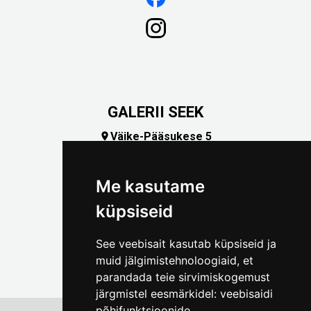
GALERII SEEK
Väike-Pääsukese 5

(+372) 5309 7535
foto@linnamuuseum.ee
Me kasutame
küpsiseid
See veebisait kasutab küpsiseid ja
muid jälgimistehnoloogiaid, et
parandada teie sirvimiskogemust
järgmistel eesmärkidel:
veebisaidi
põhifunktsioonide