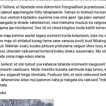
d Tallinna, et lõpetada oma doktoritöö fotograafiast ja prantsuse 2
i jäänud ajapiirangute tõttu tahaplaanile. Samas ei tüdinud ma ku
, kus veetsin kirjutades suurema osa oma ajast. Iga päev samast
taaegade ja ilmade vaheldumist, vaid märkama muutusi ka valguse
juma aja möödumist. See lill oli olnud kingitus mulle kallilt inimes
a maja kümme aastat tagasi esimest korda külastasin, elas mu 
See maja oli ehitatud kunagi tema vana-vanaisa poolt, kuid Nõuko
d. Mäletan siiani, kuidas juhtusin pildistama valgust ühes toas, k
ist, ühendati väiksemad korterid kokku üheks suuremaks. Mu sõb
äda sinna majja edasi elama.
ellest, et olin tulnud siia kaheksa tuhande kilomeetri kauguselt 
lomeetri raadiuses. Mulle meeldis kuulata sammude kaja lumes, ki
es sügavalt hinge tõmmata. Peatusin tihti, et neid väikeseid he
lähenemine aitas mul paremini näha ja märgata elu väikseid “mikro
nata.
oike