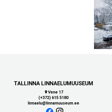
TALLINNA LINNAELUMUUSEUM
Vene 17

(+372) 615 5180
linnaelu@linnamuuseum.ee