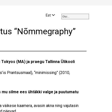
Use
the
Est
up
and
itus “Nõmmegraphy”
down
arrows
to
select
a
result.
 Tokyos (MA) ja praegu Tallinna Ülikooli
Press
enter
s’is Prantsusmaal), “minimissing” (2010,
to
go
to
the
s mu silme ees ühtäkki valge ja puutumatu
selected
search
ma väikese kaamera, avasin akna ning vajutasin
result.
ud päevad.