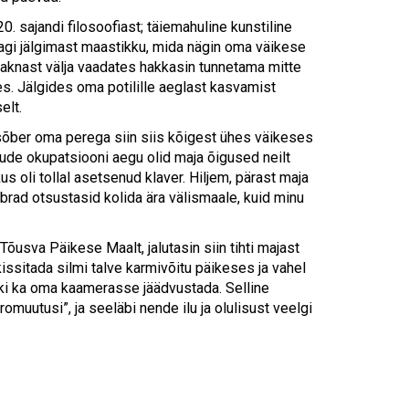
Touch
device
0. sajandi filosoofiast; täiemahuline kunstiline
users
nagi jälgimast maastikku, mida nägin oma väikese
can
 aknast välja vaadates hakkasin tunnetama mitte
use
s. Jälgides oma potilille aeglast kasvamist
touch
elt.
and
sõber oma perega siin siis kõigest ühes väikeses
swipe
gude okupatsiooni aegu olid maja õigused neilt
gestures.
us oli tollal asetsenud klaver. Hiljem, pärast maja
rad otsustasid kolida ära välismaale, kuid minu
Tõusva Päikese Maalt, jalutasin siin tihti majast
ssitada silmi talve karmivõitu päikeses ja vahel
tki ka oma kaamerasse jäädvustada. Selline
muutusi”, ja seeläbi nende ilu ja olulisust veelgi