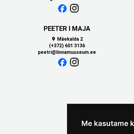
PEETER I MAJA
Mäekalda 2

(+372) 601 3136
peetri@linnamuuseum.ee
Me kasutame k