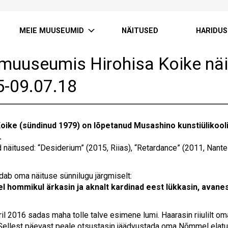
MEIE MUUSEUMID
NÄITUSED
HARIDUS
muuseumis Hirohisa Koike nä
5-09.07.18
Koike (sündinud 1979) on lõpetanud Musashino kunstiülikooli
.
 näitused: “Desiderium” (2015, Riias), “Retardance” (2011, Nante
ldab oma näituse sünnilugu järgmiselt:
el hommikul ärkasin ja aknalt kardinad eest lükkasin, avane
ril 2016 sadas maha tolle talve esimene lumi. Haarasin riiulilt o
 Sellest päevast peale otsustasin jäädvustada oma Nõmmel elat