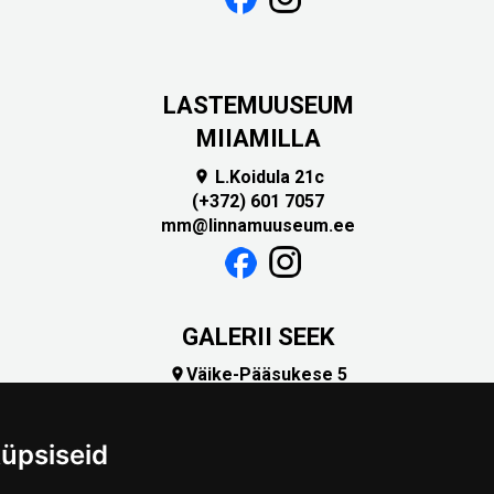
LASTEMUUSEUM
MIIAMILLA
L.Koidula 21c

(+372) 601 7057
mm@linnamuuseum.ee
GALERII SEEK
Väike-Pääsukese 5

(+372) 5309 7535
foto@linnamuuseum.ee
üpsiseid