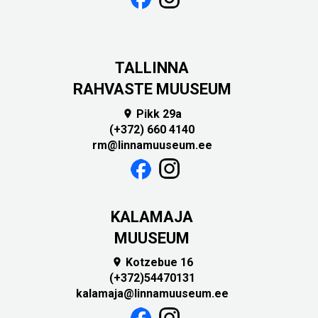
TALLINNA
RAHVASTE MUUSEUM
Pikk 29a

(+372) 660 4140
rm@linnamuuseum.ee
KALAMAJA
MUUSEUM
Kotzebue 16

(+372)54470131
kalamaja@linnamuuseum.ee