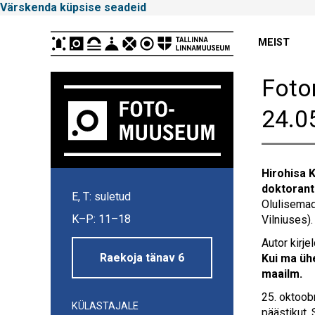
Värskenda küpsise seadeid
Peamenüü
MEIST
Foto
24.0
Hirohisa 
Tallinna
doktorant
E, T: suletud
Linnamuuseum
Olulisemad
K–P: 11–18
Vilniuses).
Autor kirje
Raekoja tänav 6
Kui ma üh
maailm.
25. oktoob
KÜLASTAJALE
päästikut.