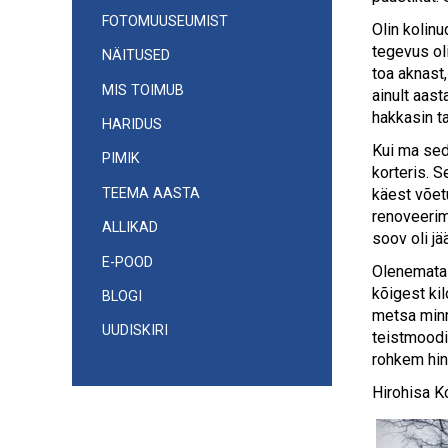
FOTOMUUSEUMIST
Olin kolinu
tegevus ol
NÄITUSED
toa aknast
MIS TOIMUB
ainult aas
hakkasin ta
HARIDUS
Kui ma sed
PIMIK
korteris. 
TEEMA AASTA
käest võetu
renoveerim
ALLIKAD
soov oli jä
E-POOD
Olenemata s
kõigest ki
BLOGI
metsa minn
UUDISKIRI
teistmoodi 
rohkem hin
Hirohisa K