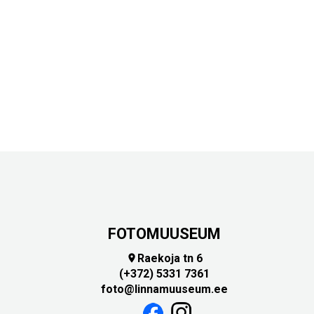
FOTOMUUSEUM
Raekoja tn 6

(+372) 5331 7361
foto@linnamuuseum.ee