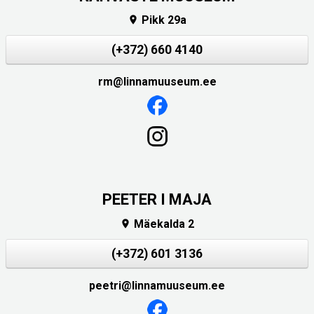
Pikk 29a

(+372) 660 4140
rm@linnamuuseum.ee
PEETER I MAJA
Mäekalda 2

(+372) 601 3136
peetri@linnamuuseum.ee