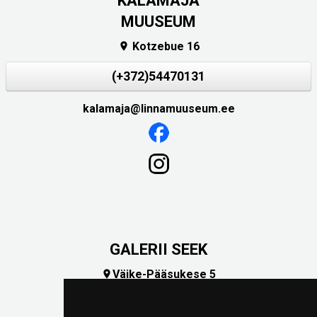
KALAMAJA
MUUSEUM
Kotzebue 16

(+372)54470131
kalamaja@linnamuuseum.ee
GALERII SEEK
Väike-Pääsukese 5

(+372) 5309 7535
foto@linnamuuseum.ee