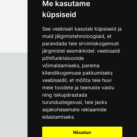
Me kasutame
küpsiseid
See veebisait kasutab küpsiseid ja
muid jälgimistehnoloogiaid, et
parandada teie sirvimiskogemust
järgmistel eesmärkidel:
veebisaidi
põhifunktsioonide
võimaldamiseks
,
parema
kliendikogemuse pakkumiseks
Tallinna Linnamuuseum
veebisaidil
,
et mõõta teie huvi
Vene 17
meie toodete ja teenuste vastu
ning isikupärastada
E-R kell 9-17
(+372) 610 4178
turundustegevusi
,
teie jaoks
asjakohasemate reklaamide
info@linnamuuseum.ee
edastamiseks
.
Küpsisepoliitika
Nõustun