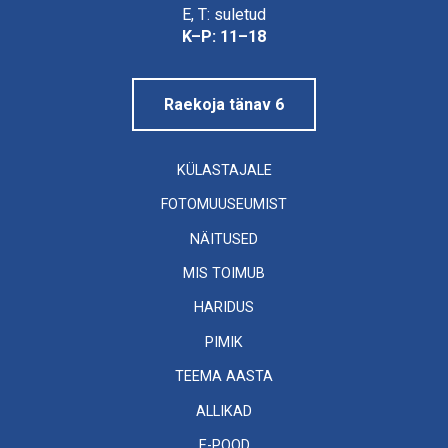
Linnamuuseum
E, T: suletud
K–P: 11–18
Raekoja tänav 6
KÜLASTAJALE
FOTOMUUSEUMIST
NÄITUSED
MIS TOIMUB
HARIDUS
PIMIK
TEEMA AASTA
ALLIKAD
E-POOD