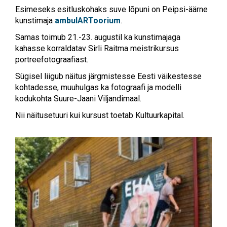
Esimeseks esitluskohaks suve lõpuni on Peipsi-äärne
kunstimaja
ambulARToorium
.
Samas toimub 21.-23. augustil ka kunstimajaga
kahasse korraldatav Sirli Raitma meistrikursus
portreefotograafiast.
Sügisel liigub näitus järgmistesse Eesti väikestesse
kohtadesse, muuhulgas ka fotograafi ja modelli
kodukohta Suure-Jaani Viljandimaal.
Nii näitusetuuri kui kursust toetab Kultuurkapital.