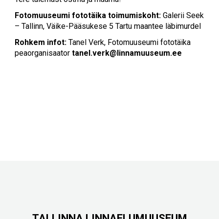
Fotomuuseumi fototäika toimumiskoht:
Galerii Seek
– Tallinn, Väike-Pääsukese 5 Tartu maantee läbimurdel
Rohkem infot:
Tanel Verk, Fotomuuseumi fototäika
peaorganisaator
tanel.verk@linnamuuseum.ee
TALLINNA LINNAELUMUUSEUM