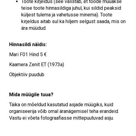
Toote kirjeldus (see välistab, et toode müüakse
teise toote hinnasildiga juhul, kui sildid peaksid
küljest tulema ja vahetusse minema). Toote
kirjeldus aitab sul ka hiljem selgust saada, mis on
ära müüdud.
Hinnasildi näidis:
Mari F01 Hind 5 €
Kaamera Zenit ET (1973a)
Objektiiv puudub
Mida müügile tuua?
Täika on mõeldud kasutatud asjade müügiks, kuid
organiseerija võib omal äranägemisel teha erandeid.
Vastu ei võeta fotograafiasse mittepuutuvad asju.