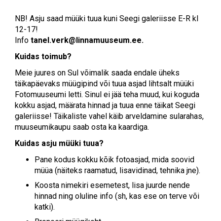
NB! Asju saad müüki tuua kuni Seegi galeriisse E-R kl
12-17!
Info
tanel.verk@linnamuuseum.ee
.
Kuidas toimub?
Meie juures on Sul võimalik saada endale üheks
täikapäevaks müügipind või tuua asjad lihtsalt müüki
Fotomuuseumi letti. Sinul ei jää teha muud, kui koguda
kokku asjad, määrata hinnad ja tuua enne täikat Seegi
galeriisse! Täikaliste vahel käib arveldamine sularahas,
muuseumikaupu saab osta ka kaardiga.
Kuidas asju müüki tuua?
Pane kodus kokku kõik fotoasjad, mida soovid
müüa (näiteks raamatud, lisavidinad, tehnika jne).
Koosta nimekiri esemetest, lisa juurde nende
hinnad ning oluline info (sh, kas ese on terve või
katki).