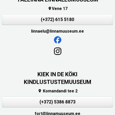
Vene 17

(+372) 615 5180
linnaelu@linnamuuseum.ee
KIEK IN DE KÖKI
KINDLUSTUSTEMUUSEUM
Komandandi tee 2

(+372) 5386 8873
fort@linnamuuseum.ee