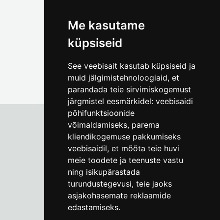
(+372) 5309 7535
foto@linnamuuseum.ee
Me kasutame
küpsiseid
See veebisait kasutab küpsiseid ja
muid jälgimistehnoloogiaid, et
parandada teie sirvimiskogemust
järgmistel eesmärkidel:
veebisaidi
põhifunktsioonide
võimaldamiseks
,
parema
kliendikogemuse pakkumiseks
Tallinna Linnamuuseum
veebisaidil
,
et mõõta teie huvi
Vene 17
meie toodete ja teenuste vastu
ning isikupärastada
E-R kell 9-17
(+372) 610 4178
turundustegevusi
,
teie jaoks
asjakohasemate reklaamide
info@linnamuuseum.ee
edastamiseks
.
Küpsisepoliitika