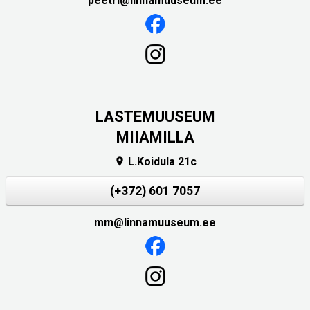
peetri@linnamuuseum.ee
LASTEMUUSEUM
MIIAMILLA
L.Koidula 21c

(+372) 601 7057
mm@linnamuuseum.ee