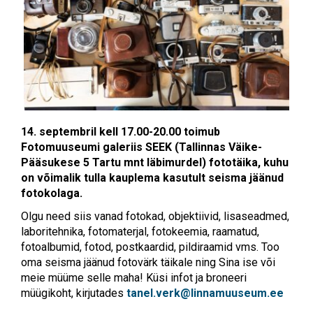
14. septembril kell 17.00-20.00 toimub
Fotomuuseumi galeriis SEEK (Tallinnas Väike-
Pääsukese 5 Tartu mnt läbimurdel) fototäika, kuhu
on võimalik tulla kauplema kasutult seisma jäänud
fotokolaga.
Olgu need siis vanad fotokad, objektiivid, lisaseadmed,
laboritehnika, fotomaterjal, fotokeemia, raamatud,
fotoalbumid, fotod, postkaardid, pildiraamid vms. Too
oma seisma jäänud fotovärk täikale ning Sina ise või
meie müüme selle maha! Küsi infot ja broneeri
müügikoht, kirjutades
tanel.verk@linnamuuseum.ee