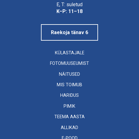
Linnamuuseum
E, T: suletud
K–P: 11–18
Raekoja tänav 6
KÜLASTAJALE
FOTOMUUSEUMIST
NÄITUSED
MIS TOIMUB
HARIDUS
PIMIK
TEEMA AASTA
ALLIKAD
E-POOD