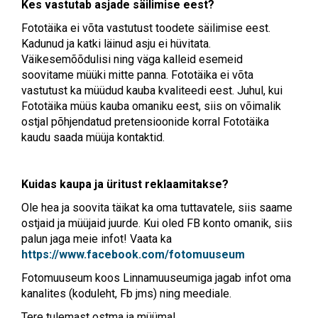
Kes vastutab asjade säilimise eest?
Fototäika ei võta vastutust toodete säilimise eest.
Kadunud ja katki läinud asju ei hüvitata.
Väikesemõõdulisi ning väga kalleid esemeid
soovitame müüki mitte panna. Fototäika ei võta
vastutust ka müüdud kauba kvaliteedi eest. Juhul, kui
Fototäika müüs kauba omaniku eest, siis on võimalik
ostjal põhjendatud pretensioonide korral Fototäika
kaudu saada müüja kontaktid.
Kuidas kaupa ja üritust reklaamitakse?
Ole hea ja soovita täikat ka oma tuttavatele, siis saame
ostjaid ja müüjaid juurde. Kui oled FB konto omanik, siis
palun jaga meie infot! Vaata ka
https://www.facebook.com/fotomuuseum
Fotomuuseum koos Linnamuuseumiga jagab infot oma
kanalites (koduleht, Fb jms) ning meediale.
Tere tulemast ostma ja müüma!