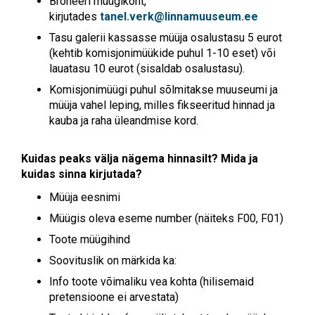
Broneeri müügikoht,
kirjutades
tanel.verk@linnamuuseum.ee
Tasu galerii kassasse müüja osalustasu 5 eurot
(kehtib komisjonimüükide puhul 1-10 eset) või
lauatasu 10 eurot (sisaldab osalustasu).
Komisjonimüügi puhul sõlmitakse muuseumi ja
müüja vahel leping, milles fikseeritud hinnad ja
kauba ja raha üleandmise kord.
Kuidas peaks välja nägema hinnasilt? Mida ja
kuidas sinna kirjutada?
Müüja eesnimi
Müügis oleva eseme number (näiteks F00, F01)
Toote müügihind
Soovituslik on märkida ka:
Info toote võimaliku vea kohta (hilisemaid
pretensioone ei arvestata)