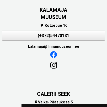
KALAMAJA
MUUSEUM
Kotzebue 16

(+372)54470131
kalamaja@linnamuuseum.ee
GALERII SEEK
Väike-Pääsukese 5
