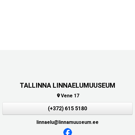
TALLINNA LINNAELUMUUSEUM
Vene 17

(+372) 615 5180
linnaelu@linnamuuseum.ee