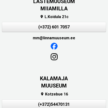
LASTEMUUSEUM
MIIAMILLA
L.Koidula 21c

(+372) 601 7057
mm@linnamuuseum.ee
KALAMAJA
MUUSEUM
Kotzebue 16

(+372)54470131