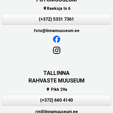
Raekoja tn 6

(+372) 5331 7361
foto@linnamuuseum.ee
TALLINNA
RAHVASTE MUUSEUM
Pikk 29a

(+372) 660 4140
rm@linnamuuseum.ee