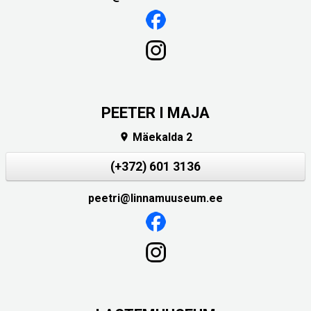
PEETER I MAJA
Mäekalda 2

(+372) 601 3136
peetri@linnamuuseum.ee