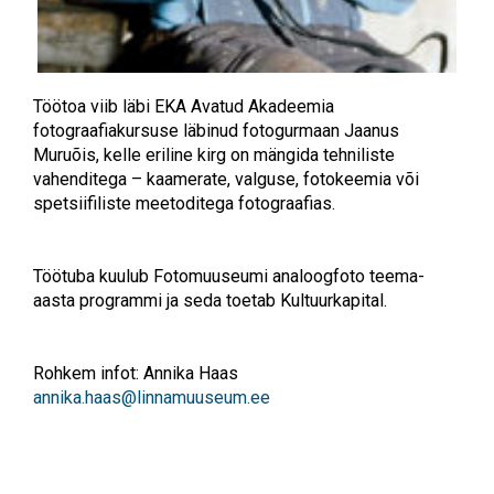
Töötoa viib läbi EKA Avatud Akadeemia
fotograafiakursuse läbinud fotogurmaan Jaanus
Muruõis, kelle eriline kirg on mängida tehniliste
vahenditega – kaamerate, valguse, fotokeemia või
spetsiifiliste meetoditega fotograafias.
Töötuba kuulub Fotomuuseumi analoogfoto teema-
aasta programmi ja seda toetab Kultuurkapital.
Rohkem infot: Annika Haas
annika.haas@linnamuuseum.ee