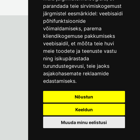
parandada teie sirvimiskogemust
järgmistel eesmärkidel:
veebisaidi
põhifunktsioonide
võimaldamiseks
,
parema
kliendikogemuse pakkumiseks
Tallinna Linnamuuseum
veebisaidil
,
et mõõta teie huvi
Vene 17
meie toodete ja teenuste vastu
ning isikupärastada
E-R kell 9-17
(+372) 610 4178
turundustegevusi
,
teie jaoks
asjakohasemate reklaamide
info@linnamuuseum.ee
edastamiseks
.
Küpsisepoliitika
Nõustun
Keeldun
Muuda minu eelistusi