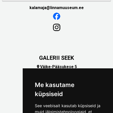
kalamaja@linnamuuseum.ee
GALERII SEEK
Väike-Pääsukese 5

(+372) 5309 7535
foto@linnamuuseum.ee
Me kasutame
küpsiseid
See veebisait kasutab küpsiseid ja
muid jälgimistehnoloogiaid, et