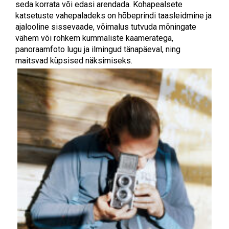
seda korrata või edasi arendada. Kohapealsete
katsetuste vahepaladeks on hõbeprindi taasleidmine ja
ajalooline sissevaade, võimalus tutvuda mõningate
vähem või rohkem kummaliste kaameratega,
panoraamfoto lugu ja ilmingud tänapäeval, ning
maitsvad küpsised näksimiseks.