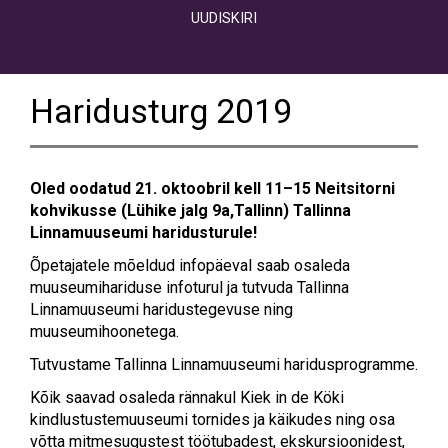
UUDISKIRI
Haridusturg 2019
Oled oodatud 21. oktoobril kell 11–15 Neitsitorni
kohvikusse (Lühike jalg 9a,Tallinn) Tallinna
Linnamuuseumi haridusturule!
Õpetajatele mõeldud infopäeval saab osaleda
muuseumihariduse infoturul ja tutvuda Tallinna
Linnamuuseumi haridustegevuse ning
muuseumihoonetega.
Tutvustame Tallinna Linnamuuseumi haridusprogramme.
Kõik saavad osaleda rännakul Kiek in de Köki
kindlustustemuuseumi tornides ja käikudes ning osa
võtta mitmesugustest töötubadest, ekskursioonidest,