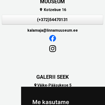
MUUSEUM
Kotzebue 16

(+372)54470131
kalamaja@linnamuuseum.ee
GALERII SEEK
Väike-Pääsukese 5

(+372) 5309 7535
foto@linnamuuseum.ee
Me kasutame