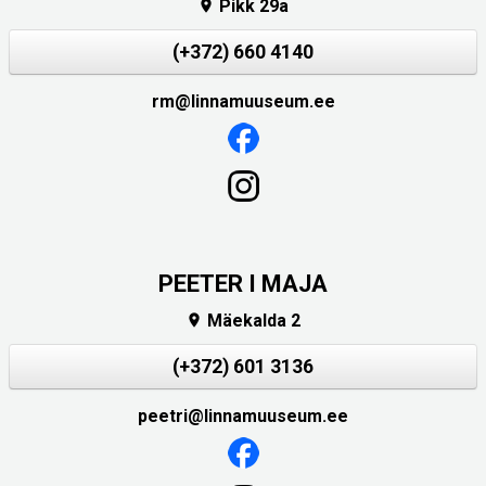
Pikk 29a

(+372) 660 4140
rm@linnamuuseum.ee
PEETER I MAJA
Mäekalda 2

(+372) 601 3136
peetri@linnamuuseum.ee