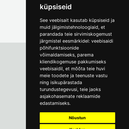
küpsiseid
See veebisait kasutab küpsiseid ja
muid jälgimistehnoloogiaid, et
parandada teie sirvimiskogemust
järgmistel eesmärkidel:
veebisaidi
põhifunktsioonide
võimaldamiseks
,
parema
kliendikogemuse pakkumiseks
Tallinna Linnamuuseum
veebisaidil
,
et mõõta teie huvi
Vene 17
meie toodete ja teenuste vastu
ning isikupärastada
E-R kell 9-17
(+372) 610 4178
turundustegevusi
,
teie jaoks
asjakohasemate reklaamide
info@linnamuuseum.ee
edastamiseks
.
Küpsisepoliitika
Nõustun