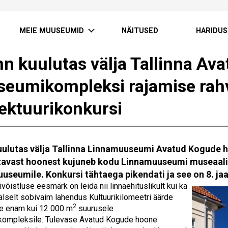
MEIE MUUSEUMID
NÄITUSED
HARIDUS
inn kuulutas välja Tallinna A
eumikompleksi rajamise rah
tektuurikonkursi
kuulutas välja Tallinna Linnamuuseumi Avatud Kogude h
avast hoonest kujuneb kodu Linnamuuseumi museaalid
useumile. Konkursi tähtaega pikendati ja see on 8. ja
ivõistluse eesmärk on leida nii linnaehituslikult kui ka
alselt sobivaim lahendus Kultuurikilomeetri äärde
2
le enam kui 12 000 m
suurusele
ompleksile. Tulevase Avatud Kogude hoone