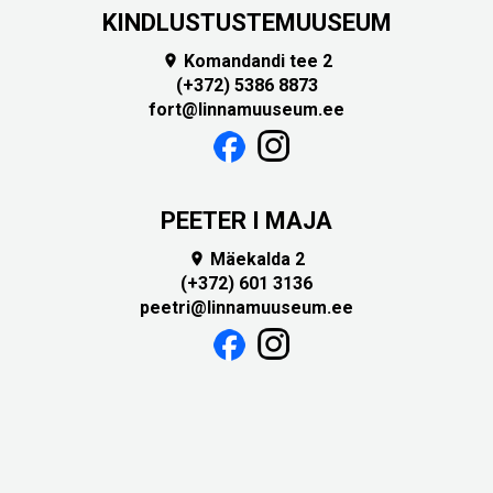
KINDLUSTUSTEMUUSEUM
Komandandi tee 2

(+372) 5386 8873
fort@linnamuuseum.ee
PEETER I MAJA
Mäekalda 2

(+372) 601 3136
peetri@linnamuuseum.ee