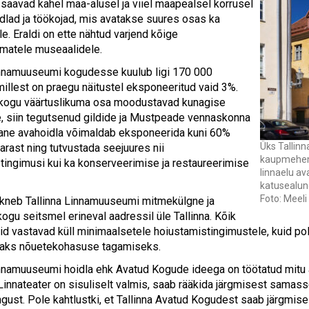
aavad kahel maa-alusel ja viiel maapealsel korrusel
dlad ja töökojad, mis avatakse suures osas ka
le. Eraldi on ette nähtud varjend kõige
umatele museaalidele.
innamuuseumi kogudesse kuulub ligi 170 000
millest on praegu näitustel eksponeeritud vaid 3%.
ogu väärtuslikuma osa moodustavad kunagise
ae, siin tegutsenud gildide ja Mustpeade vennaskonna
vane avahoidla võimaldab eksponeerida kuni 60%
Üks Tallin
rast ning tutvustada seejuures nii
kaupmehema
tingimusi kui ka konserveerimise ja restaureerimise
linnaelu av
katusealun
Foto: Meeli
kneb Tallinna Linnamuuseumi mitmekülgne ja
kogu seitsmel erineval aadressil üle Tallinna. Kõik
id vastavad küll minimaalsetele hoiustamistingimustele, kuid po
vaks nõuetekohasuse tagamiseks.
innamuuseumi hoidla ehk Avatud Kogude ideega on töötatud mitu a
 Linnateater on sisuliselt valmis, saab rääkida järgmisest samas
ngust. Pole kahtlustki, et Tallinna Avatud Kogudest saab järgmis