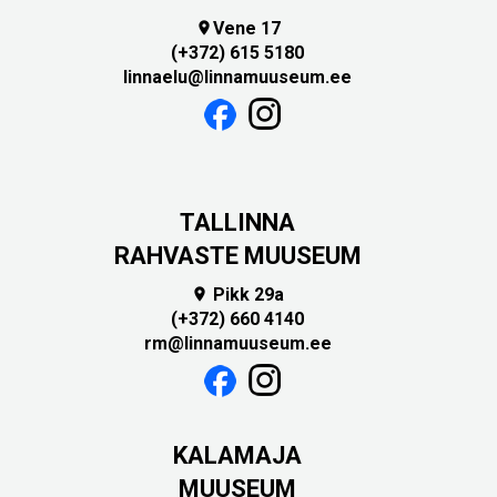
Vene 17

(+372) 615 5180
linnaelu@linnamuuseum.ee
TALLINNA
RAHVASTE MUUSEUM
Pikk 29a

(+372) 660 4140
rm@linnamuuseum.ee
KALAMAJA
MUUSEUM