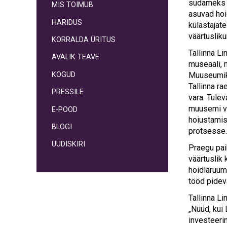
südameks s
MIS TOIMUB
asuvad hoi
HARIDUS
külastajate
väärtuslik
KORRALDA ÜRITUS
Tallinna L
AVALIK TEAVE
museaali, 
KOGUD
Muuseumik
Tallinna r
PRESSILE
vara. Tule
muusemi va
E-POOD
hoiustamis
BLOGI
protsesse.
UUDISKIRI
Praegu pai
väärtuslik 
hoidlaruum
tööd pide
Tallinna L
„Nüüd, kui
investeeri