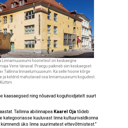
Touch
device
users
can
use
touch
and
swipe
gestures.
na Linnamuuseumi hoonetest on keskaegne
ja Vene tänaval. Praegu paikneb siin keskaegset
av Tallinna linnaelumuuseum. Ka selle hoone kõrge
e ja keldrid mahutavad osa linnamuuseumi kogudest.
 Küttim
le kaasaegsed ning nõuavad koguhoidjatelt suurt
astat. Tallinna abilinnapea
Kaarel Oja
tõdeb:
se kategooriasse kuuluvast linna kultuurivaldkonna
e kümnendi üks linna suurimatest ettevõtmistest.”