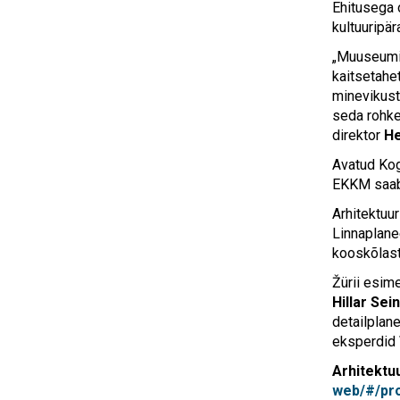
Ehitusega 
kultuuripär
„Muuseumi 
kaitsetahe
minevikust
seda rohke
direktor
He
Avatud Kog
EKKM saab 
Arhitektuu
Linnaplane
kooskõlasta
Žürii esime
Hillar Sein
detailplan
eksperdid
Arhitektu
web/#/pr