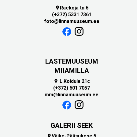
Raekoja tn 6

(+372) 5331 7361
foto@linnamuuseum.ee
LASTEMUUSEUM
MIIAMILLA
L.Koidula 21c

(+372) 601 7057
mm@linnamuuseum.ee
GALERII SEEK
Väike-Pääsukese 5
