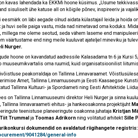
on kavas lahendada ka EKKMi hoone küsimus. „Usume tekkivasse
and sisuliselt ühe katuse all on kõigile põnev, inspireeriv ja vajali
eesmärk on läbi aegade olnud aidata külastajail leida ja hoida o
t ja huvi selle paiga vastu, mida nad nimetavad oma koduks. Mid
, millega me oleme seotud, seda vähem laseme end manipuleerid
m väärtustame end ning meile kuuluvat ajateljel mineviku ja tulev
li Nurger.
ude hoone on kavandatud aadressile Kalasadama tn 6 ja Kursi 5
muuseumikvartalis oma ruumid, kuid organisatsioonilist liitumist
rivõistluse peakorraldaja on Tallinna Linnavaraamet. Võistlusüles
erimise Amet, Tallinna Linnamuuseum ja Eesti Kaasaegse Kunst
tud Tallinna Kultuuri- ja Spordiameti ning Eesti Arhitektide Liidu
es on Tallinna Linnamuuseumi direktor Heli Nurger ja sinna kuuluva
, Tallinna linnavaraameti ehitus- ja hankeosakonna projektijuht
Ma
eeringute teenistuse planeeringute osakonna juhataja
Kristjan M
Tiit Trummal
ja
Toomas Adrikorn
ning volitatud arhitekt
Sille 
urikonkursi dokumendid on avaldatud riigihangete registris
ocurement/9041284/general-info