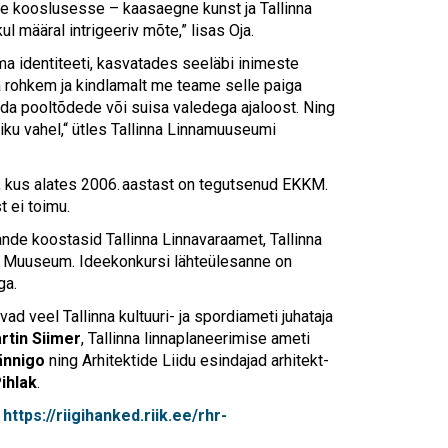
 kooslusesse – kaasaegne kunst ja Tallinna
kul määral intrigeeriv mõte,” lisas Oja.
ma identiteeti, kasvatades seeläbi inimeste
a rohkem ja kindlamalt me teame selle paiga
a pooltõdede või suisa valedega ajaloost. Ning
iku vahel,“ ütles Tallinna Linnamuuseumi
, kus alates 2006. aastast on tegutsenud EKKM.
 ei toimu.
ande koostasid Tallinna Linnavaraamet, Tallinna
i Muuseum. Ideekonkursi lähteülesanne on
ga.
d veel Tallinna kultuuri- ja spordiameti juhataja
rtin Siimer
, Tallinna linnaplaneerimise ameti
ännigo
ning Arhitektide Liidu esindajad arhitekt-
Pihlak
.
:
https://riigihanked.riik.ee/rhr-