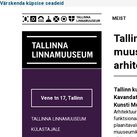
Värskenda küpsise seadeid
Peamenüü
MEIST
Tall
muus
arhi
Tallinna
Linnamuuseum
Tallinn 
Kavandat
Vene tn 17, Tallinn
Kunsti Mu
Arhitektuur
funktsiona
TALLINNA LINNAMUUSEUM
plaanitava
KÜLASTAJALE
muuseumik