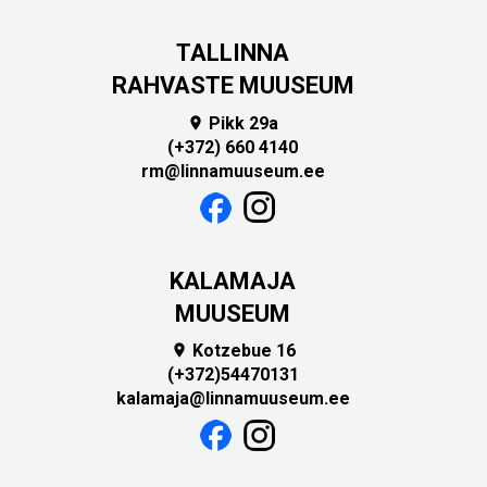
TALLINNA
RAHVASTE MUUSEUM
Pikk 29a

(+372) 660 4140
rm@linnamuuseum.ee
KALAMAJA
MUUSEUM
Kotzebue 16

(+372)54470131
kalamaja@linnamuuseum.ee