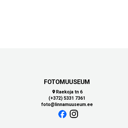
FOTOMUUSEUM
Raekoja tn 6

(+372) 5331 7361
foto@linnamuuseum.ee