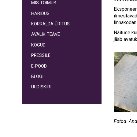
MIS TOIMUB
Eksponeerit
HARIDUS
ilmestavad 
linnakodan
KORRALDA ÜRITUS
Näituse ku
AVALIK TEAVE
jääb avatu
KOGUD
PRESSILE
E-POOD
BLOGI
UUDISKIRI
Fotod: And