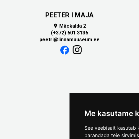
PEETER I MAJA
Mäekalda 2

(+372) 601 3136
peetri@linnamuuseum.ee
Me kasutame k
See veebisait kasutab k
parandada teie sirvimi