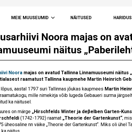
MEIE MUUSEUMID
NÄITUSED
HARIDUS
usarhiivi Noora majas on avat
amuuseumi näitus „Paberileht
iivi Noora
majas on avatud Tallinna Linnamuuseumi näitus „P
tialasest raamatust Tallinna kaupmehe Martin Heinrich Geb
i lõpus, aastal 1797 suri Tallinnas jõukas kaupmees
Martin Hein
 raamatukogu, mille nimekirja võib lugeda Gebaueri surma järgsel
tud ka näitusel.
juures on märge
„Hirschfelds Winter ja deβelben Garten-Kuns
rschfeldi
(1742-1792) raamat
„Theorie der Gartenkunst“
, mi
5 üheosaline nn väike „Theorie der Gartenkunst“. Miks oli ühel Ta
ka näitus.