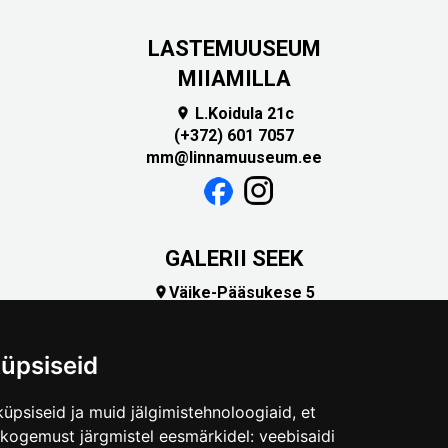
LASTEMUUSEUM
MIIAMILLA
L.Koidula 21c

(+372) 601 7057
mm@linnamuuseum.ee
GALERII SEEK
Väike-Pääsukese 5

(+372) 5309 7535
foto@linnamuuseum.ee
üpsiseid
üpsiseid ja muid jälgimistehnoloogiaid, et
skogemust järgmistel eesmärkidel:
veebisaidi