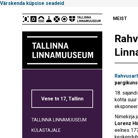
Värskenda küpsise seadeid
Peamenüü
MEIST
Rahv
Linn
Tallinna
Rahvusarh
Linnamuuseum
pargikuns
18. sajand
Vene tn 17, Tallinn
kohta suur
eksponeeri
Nimekirja 
TALLINNA LINNAMUUSEUM
Lorenz Hi
eelnes 177
KÜLASTAJALE
keskendub 