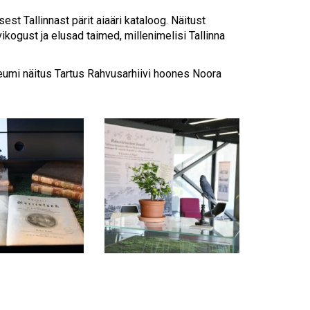
Touch
device
est Tallinnast pärit aiaäri kataloog. Näitust
users
ikogust ja elusad taimed, millenimelisi Tallinna
can
use
eumi näitus Tartus Rahvusarhiivi hoones Noora
touch
and
swipe
gestures.