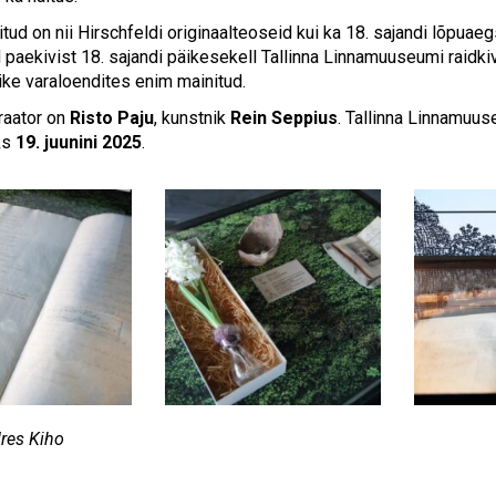
ud on nii Hirschfeldi originaalteoseid kui ka 18. sajandi lõpuaegs
paekivist 18. sajandi päikesekell Tallinna Linnamuuseumi raidkiv
ike varaloendites enim mainitud.
raator on
Risto Paju
, kunstnik
Rein Seppius
. Tallinna Linnamuus
ks
19. juunini 2025
.
res Kiho