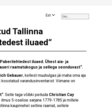
Use
the
Est
up
and
ud Tallinna
down
arrows
edest iluaed“
to
select
a
result.
aberilehtedest iluaed. Ühest aia- ja
Press
aueri raamatukogus ja sellega seonduvast“.
enter
to
rich Gebauer
, kellest muuhulgas jäi maha oma aja
go
t koostatud varandusinventarist. Viimane on
to
the
t“
. Selle taga võibki peituda
Christian Cay
selected
s ilmus 5-osalise sarjana 1779-1785 ja millele
search
llinna kaupmehel selline raamat, sellele
result.