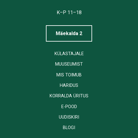
Tallinna
Linnamuuseum
K–P 11–18
Mäekalda 2
KÜLASTAJALE
MUUSEUMIST
MIS TOIMUB
HARIDUS
KORRALDA ÜRITUS
E-POOD
UUDISKIRI
BLOGI