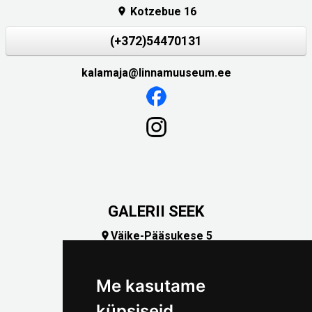
Kotzebue 16

(+372)54470131
kalamaja@linnamuuseum.ee
GALERII SEEK
Väike-Pääsukese 5

(+372) 5309 7535
foto@linnamuuseum.ee
Me kasutame
küpsiseid