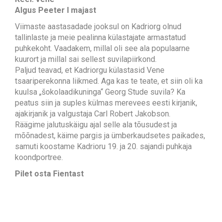
Algus Peeter I majast
Viimaste aastasadade jooksul on Kadriorg olnud
tallinlaste ja meie pealinna külastajate armastatud
puhkekoht. Vaadakem, millal oli see ala populaarne
kuurort ja millal sai sellest suvilapiirkond.
Paljud teavad, et Kadriorgu külastasid Vene
tsaariperekonna liikmed. Aga kas te teate, et siin oli ka
kuulsa „šokolaadikuninga“ Georg Stude suvila? Ka
peatus siin ja suples külmas merevees eesti kirjanik,
ajakirjanik ja valgustaja Carl Robert Jakobson.
Räägime jalutuskäigu ajal selle ala tõusudest ja
mõõnadest, käime pargis ja ümberkaudsetes paikades,
samuti koostame Kadrioru 19. ja 20. sajandi puhkaja
koondportree.
Pilet osta
Fientast