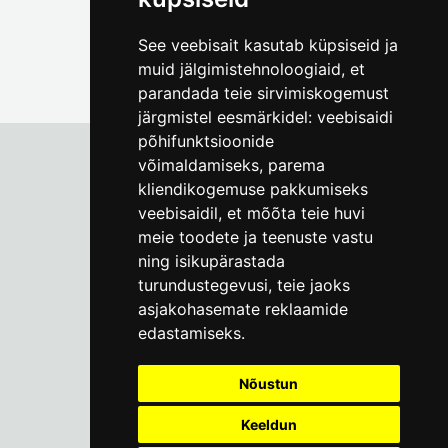
See veebisait kasutab küpsiseid ja
muid jälgimistehnoloogiaid, et
parandada teie sirvimiskogemust
järgmistel eesmärkidel:
veebisaidi
põhifunktsioonide
võimaldamiseks
,
parema
kliendikogemuse pakkumiseks
Tallinna Linnamuuseum
veebisaidil
,
et mõõta teie huvi
Vene 17
meie toodete ja teenuste vastu
ning isikupärastada
E-R kell 9-17
(+372) 610 4178
turundustegevusi
,
teie jaoks
asjakohasemate reklaamide
info@linnamuuseum.ee
edastamiseks
.
Küpsisepoliitika
Nõustun
Keeldun