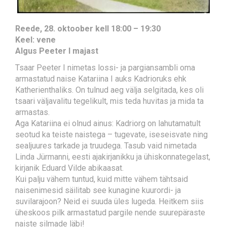
Reede, 28. oktoober kell 18:00 – 19:30
Keel: vene
Algus Peeter I majast
Tsaar Peeter I nimetas lossi- ja pargiansambli oma
armastatud naise Katariina I auks Kadrioruks ehk
Katherienthaliks. On tulnud aeg välja selgitada, kes oli
tsaari väljavalitu tegelikult, mis teda huvitas ja mida ta
armastas.
Aga Katariina ei olnud ainus: Kadriorg on lahutamatult
seotud ka teiste naistega – tugevate, iseseisvate ning
sealjuures tarkade ja truudega. Tasub vaid nimetada
Linda Jürmanni, eesti ajakirjanikku ja ühiskonnategelast,
kirjanik Eduard Vilde abikaasat.
Kui palju vähem tuntud, kuid mitte vähem tähtsaid
naisenimesid säilitab see kunagine kuurordi- ja
suvilarajoon? Neid ei suuda üles lugeda. Heitkem siis
üheskoos pilk armastatud pargile nende suurepäraste
naiste silmade läbi!