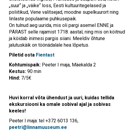
„suur“ ja „väike“ loss, Eesti kultuuritegelased ja
poliitikud, Vene valitsejad, moodne supelkuurort ning
linlaste populaarne puhkusepaik.
On tulnud aeg uurida, mis oli pargi asemel ENNE ja
PÄRAST selle rajamist 1718. aastal, ning mis on köitnud
ja köidab inimesi pargis siiani. Meeldiv õhtune
jalutuskäik on töönädalale hea lõpetus.
Piletid osta
Fientast
Kohtumispaik:
Peeter I maja, Mäekalda 2
Kestus:
90 min
Hind:
7/5€
Huvi korral võta ühendust ja uuri, kuidas tellida
ekskursiooni ka omale sobival ajal ja sobivas
keeles!
Peeter I maja: tel +372 6013 136,
peetri@linnamuuseum.ee