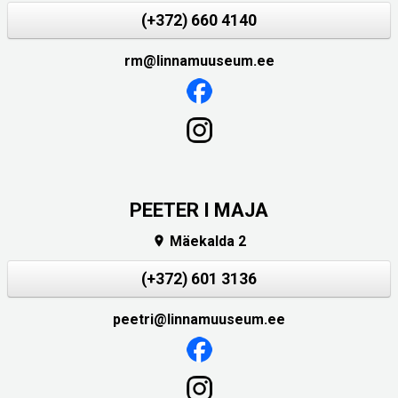
(+372) 660 4140
rm@linnamuuseum.ee
PEETER I MAJA
Mäekalda 2

(+372) 601 3136
peetri@linnamuuseum.ee