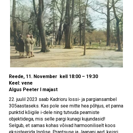
Reede, 11. November kell 18:00 – 19:30
Keel: vene
Algus Peeter I majast
22. juulil 2023 saab Kadrioru lossi- ja pargiansambel
305aastaseks. Kas pole see mitte hea põhjus, et panna
punktid kõigile i-dele ning tutvuda peamiste
objektidega, mis selle pargi kunagi kujundasid!
Selgub, et samas kohas võivad harmooniliselt koos
eksisteerida Inglise, Prantsuse ja Jaapani aed, keisri