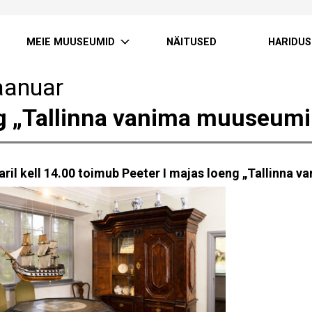
MEIE MUUSEUMID
NÄITUSED
HARIDUS
aanuar
g „Tallinna vanima muuseumi
aril kell 14.00 toimub Peeter I majas loeng „Tallinna 