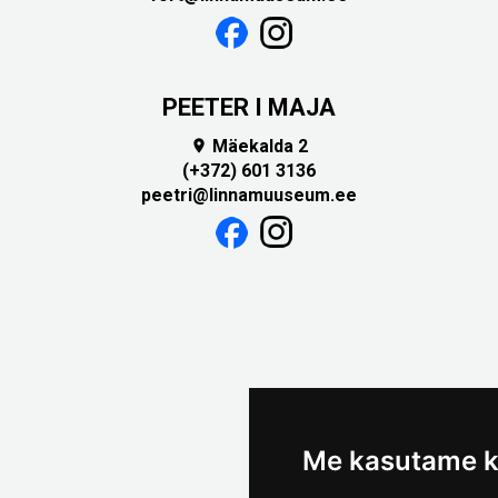
PEETER I MAJA
Mäekalda 2

(+372) 601 3136
peetri@linnamuuseum.ee
Me kasutame k