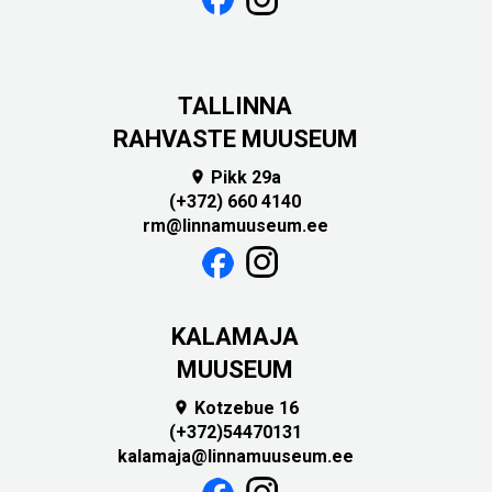
TALLINNA
RAHVASTE MUUSEUM
Pikk 29a

(+372) 660 4140
rm@linnamuuseum.ee
KALAMAJA
MUUSEUM
Kotzebue 16

(+372)54470131
kalamaja@linnamuuseum.ee