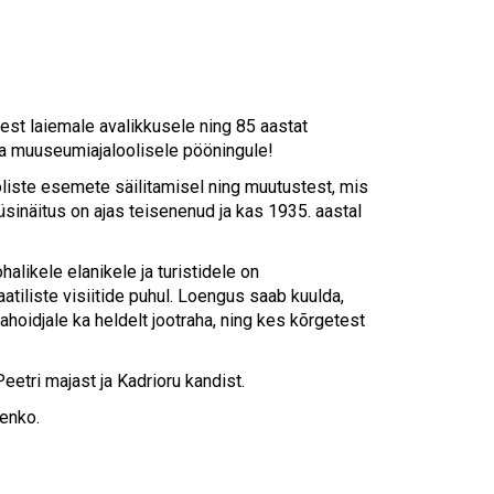
Touch
device
users
can
use
touch
sest laiemale avalikkusele ning 85 aastat
and
a muuseumiajaloolisele pööningule!
swipe
iste esemete säilitamisel ning muutustest, mis
gestures.
sinäitus on ajas teisenenud ja kas 1935. aastal
alikele elanikele ja turistidele on
atiliste visiitide puhul. Loengus saab kuulda,
ahoidjale ka heldelt jootraha, ning kes kõrgetest
tri majast ja Kadrioru kandist.
enko.