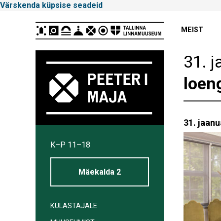
Värskenda küpsise seadeid
Peamenüü
MEIST
31. j
loen
31. jaanu
Tallinna
K–P 11–18
Linnamuuseum
Mäekalda 2
KÜLASTAJALE