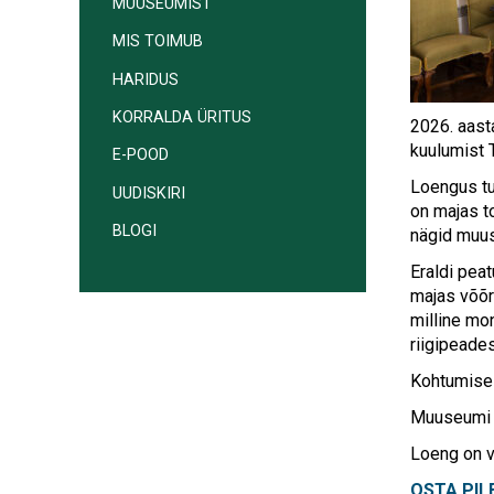
MUUSEUMIST
MIS TOIMUB
HARIDUS
KORRALDA ÜRITUS
2026. aast
kuulumist 
E-POOD
Loengus tu
UUDISKIRI
on majas t
BLOGI
nägid muu
Eraldi peat
majas võõru
milline mon
riigipeade
Kohtumise 
Muuseumi a
Loeng on v
OSTA PIL