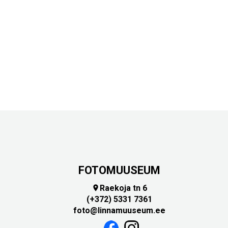
FOTOMUUSEUM
Raekoja tn 6

(+372) 5331 7361
foto@linnamuuseum.ee