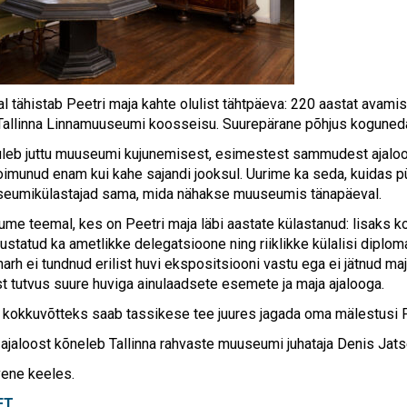
al tähistab Peetri maja kahte olulist tähtpäeva: 220 aastat avami
Tallinna Linnamuuseumi koosseisu. Suurepärane põhjus koguned
leb juttu muuseumi kujunemisest, esimestest sammudest ajalool
oimunud enam kui kahe sajandi jooksul. Uurime ka seda, kuidas pü
seumikülastajad sama, mida nähakse muuseumis tänapäeval.
ume teemal, kes on Peetri maja läbi aastate külastanud: lisaks koh
statud ka ametlikke delegatsioone ning riiklikke külalisi diploma
arh ei tundnud erilist huvi ekspositsiooni vastu ega ei jätnud maj
st tutvus suure huviga ainulaadsete esemete ja maja ajalooga.
kokkuvõtteks saab tassikese tee juures jagada oma mälestusi Pee
jaloost kõneleb Tallinna rahvaste muuseumi juhataja Denis Jats
ene keeles.
ET