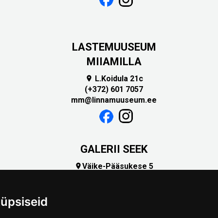
LASTEMUUSEUM
MIIAMILLA
L.Koidula 21c

(+372) 601 7057
mm@linnamuuseum.ee
GALERII SEEK
Väike-Pääsukese 5

(+372) 5309 7535
foto@linnamuuseum.ee
üpsiseid