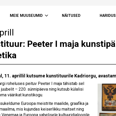
MEIE MUUSEUMID
NÄITUSED
HARIDUS
prill
ituur: Peeter I maja kunstipär
etika
, 11. aprillil kutsume kunstituurile Kadriorgu, avastam
argi roheluses peituv Peeter I maja tähistab sel
juubelit – 220. sünnipäeva ning kutsub külalisi
ma väärikat kunstikogu.
 sukeldume Euroopa meistrite maalide, graafika ja
 maailma, mis kujundas keiserlikku maitset ning
e Venemaa ja Euroopa vahelisele kultuuridialoogile.