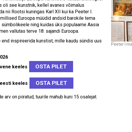
s oli see kunstnik, kellel avanes võimalus
da nii Rootsi kuningas Karl XII kui ka Peeter I.
millised Euroopa müüdid andsid barokile tema
 sümbolikeele ning kuidas üks populaarne Aasia
men vallutas terve 18. sajandi Euroopa.
e end inspireerida kunstist, mille kaudu sündis uus
Peeter I ma
2026
OSTA PILET
0 vene keeles
OSTA PILET
 eesti keeles
 arv on piiratud, tuurile mahub kuni 15 osalejat.