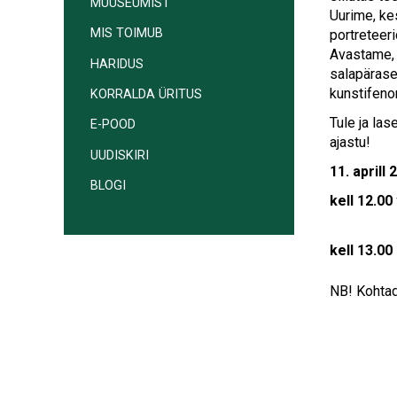
MUUSEUMIST
Uurime, ke
MIS TOIMUB
portreteeri
Avastame, 
HARIDUS
salapärase
kunstifeno
KORRALDA ÜRITUS
Tule ja las
E-POOD
ajastu!
UUDISKIRI
11. aprill 
BLOGI
kell 12.0
kell 13.00
NB! Kohtade