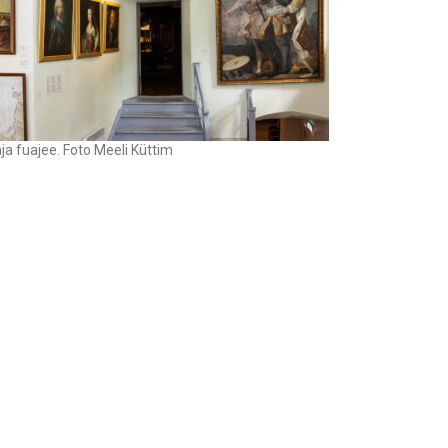
Touch
device
users
can
use
touch
and
ja fuajee. Foto Meeli Küttim
swipe
gestures.