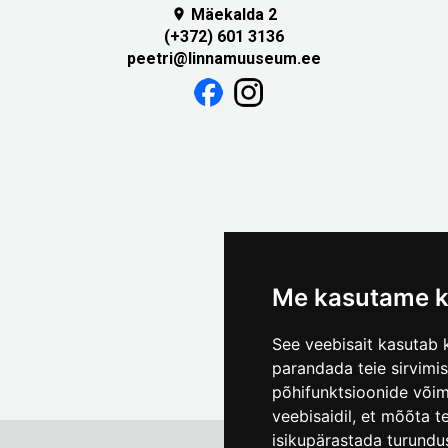
Mäekalda 2

(+372) 601 3136
peetri@linnamuuseum.ee
Me kasutame k
See veebisait kasutab k
parandada teie sirvimi
põhifunktsioonide või
veebisaidil
,
et mõõta te
isikupärastada turundu