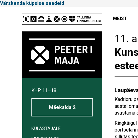
Värskenda küpsise seadeid
Peamenüü
MEIST
11. a
Kunst
este
Tallinna
Laupäeval
K–P 11–18
Linnamuuseum
Kadrioru p
aastal oma 
Mäekalda 2
avastama o
Ringkäigul
KÜLASTAJALE
portselani
sillutas te