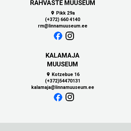
RAHVASTE MUUSEUM
Pikk 29a

(+372) 660 4140
rm@linnamuuseum.ee
KALAMAJA
MUUSEUM
Kotzebue 16

(+372)54470131
kalamaja@linnamuuseum.ee