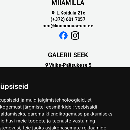
MIIAMILLA
L.Koidula 21c

(+372) 601 7057
mm@linnamuuseum.ee
GALERII SEEK
Väike-Pääsukese 5

(+372) 5309 7535
foto@linnamuuseum.ee
üpsiseid
üpsiseid ja muid jälgimistehnoloogiaid, et
skogemust järgmistel eesmärkidel:
veebisaidi
maldamiseks
,
parema kliendikogemuse pakkumiseks
ie huvi meie toodete ja teenuste vastu ning
stegevusi
,
teie jaoks asjakohasemate reklaamide